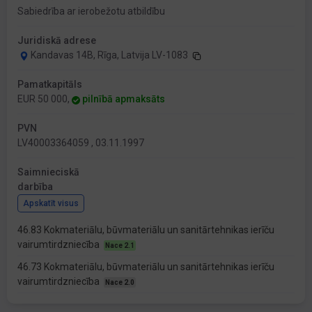
Sabiedrība ar ierobežotu atbildību
Juridiskā adrese
Kandavas 14B, Rīga, Latvija LV-1083
Pamatkapitāls
EUR 50 000,
pilnībā apmaksāts
PVN
LV40003364059 , 03.11.1997
Saimnieciskā
darbība
Apskatīt visus
46.83 Kokmateriālu, būvmateriālu un sanitārtehnikas ierīču
vairumtirdzniecība
Nace 2.1
46.73 Kokmateriālu, būvmateriālu un sanitārtehnikas ierīču
vairumtirdzniecība
Nace 2.0