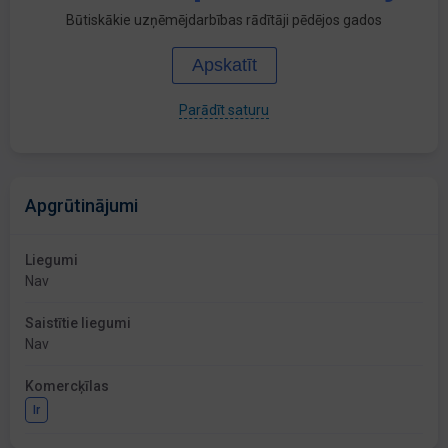
Būtiskākie uzņēmējdarbības rādītāji pēdējos gados
Apskatīt
Parādīt saturu
Apgrūtinājumi
Liegumi
Nav
Saistītie liegumi
Nav
Komercķīlas
Ir