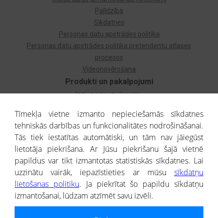
Palīdzība
Sīkdatnes
Personas datu apstrādes politika
Personas datu apstrādes politika pretendentu atlases
procesos
Videonovērošana
Produkti un pakalpojumi
Izziņa par uzņēmumu
Izziņa par privātpersonu
Tīmekļa vietne izmanto nepieciešamās sīkdatnes
Dzimtas koks
tehniskās darbības un funkcionalitātes nodrošināšanai.
Uzņēmumu atlase
Tās tiek iestatītas automātiski, un tām nav jāiegūst
Monitorings
lietotāja piekrišana. Ar Jūsu piekrišanu šajā vietnē
Kredītizziņa par ārvalstu uzņēmumiem
papildus var tikt izmantotas statistiskās sīkdatnes. Lai
uzzinātu vairāk, iepazīstieties ar mūsu
sīkdatņu
® CREDITREFORM Latvija
lietošanas politiku
. Ja piekrītat šo papildu sīkdatņu
SIA
izmantošanai, lūdzam atzīmēt savu izvēli.
People illustrations by Storyset