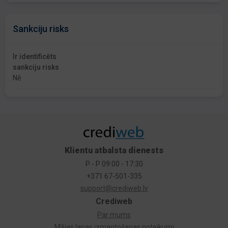
Sankciju risks
Ir identificēts
sankciju risks
Nē
Klientu atbalsta dienests
P - P 09:00 - 17:30
+371 67-501-335
support@crediweb.lv
Crediweb
Par mums
Mājas lapas izmantošanas noteikumi