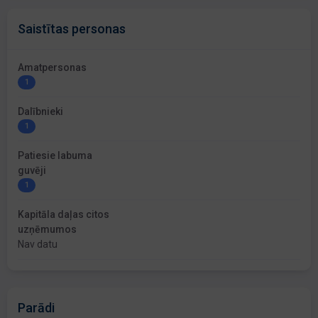
Saistītas personas
Amatpersonas
1
Dalībnieki
1
Patiesie labuma
guvēji
1
Kapitāla daļas citos
uzņēmumos
Nav datu
Parādi