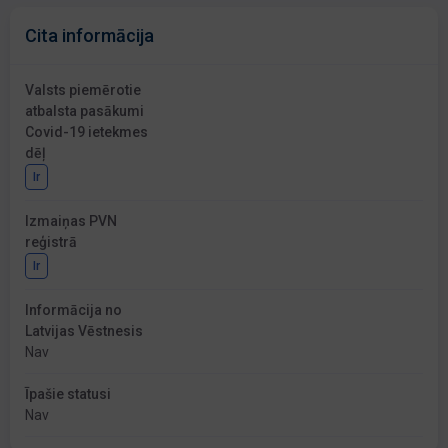
Cita informācija
Valsts piemērotie
atbalsta pasākumi
Covid-19 ietekmes
dēļ
Ir
Izmaiņas PVN
reģistrā
Ir
Informācija no
Latvijas Vēstnesis
Nav
Īpašie statusi
Nav