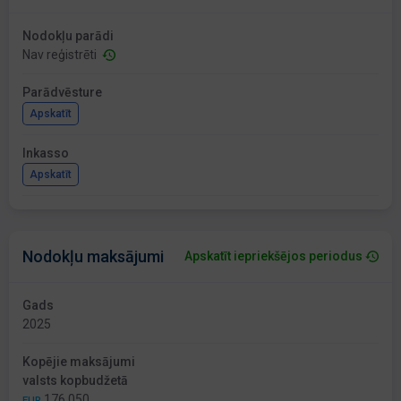
Nodokļu parādi
Nav reģistrēti
Parādvēsture
Apskatīt
Inkasso
Apskatīt
Nodokļu maksājumi
Apskatīt iepriekšējos periodus
Gads
2025
Kopējie maksājumi
valsts kopbudžetā
176 050
EUR