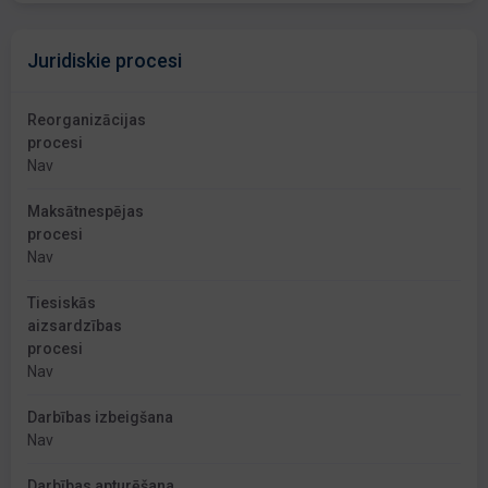
Juridiskie procesi
Reorganizācijas
procesi
Nav
Maksātnespējas
procesi
Nav
Tiesiskās
aizsardzības
procesi
Nav
Darbības izbeigšana
Nav
Darbības apturēšana