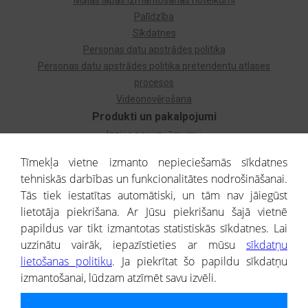
Mājas lapas izmantošanas noteikumi
Palīdzība
Sīkdatnes
Personas datu apstrādes politika
Personas datu apstrādes politika pretendentu atlases
procesos
Videonovērošana
Produkti un pakalpojumi
Izziņa par uzņēmumu
Izziņa par privātpersonu
Tīmekļa vietne izmanto nepieciešamās sīkdatnes
Dzimtas koks
tehniskās darbības un funkcionalitātes nodrošināšanai.
Uzņēmumu atlase
Tās tiek iestatītas automātiski, un tām nav jāiegūst
Monitorings
lietotāja piekrišana. Ar Jūsu piekrišanu šajā vietnē
Kredītizziņa par ārvalstu uzņēmumiem
papildus var tikt izmantotas statistiskās sīkdatnes. Lai
uzzinātu vairāk, iepazīstieties ar mūsu
sīkdatņu
® CREDITREFORM Latvija
lietošanas politiku
. Ja piekrītat šo papildu sīkdatņu
SIA
izmantošanai, lūdzam atzīmēt savu izvēli.
People illustrations by Storyset