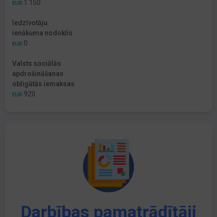
1 150
EUR
Iedzīvotāju
ienākuma nodoklis
0
EUR
Valsts sociālās
apdrošināšanas
obligātās iemaksas
920
EUR
Darbības pamatrādītāji