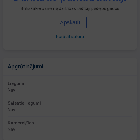
Būtiskākie uzņēmējdarbības rādītāji pēdējos gados
Apskatīt
Parādīt saturu
Apgrūtinājumi
Liegumi
Nav
Saistītie liegumi
Nav
Komercķīlas
Nav