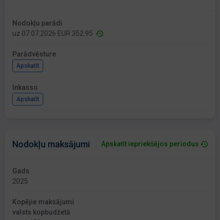
Nodokļu parādi
uz 07.07.2026 EUR 352.95
Parādvēsture
Apskatīt
Inkasso
Apskatīt
Nodokļu maksājumi
Apskatīt iepriekšējos periodus
Gads
2025
Kopējie maksājumi
valsts kopbudžetā