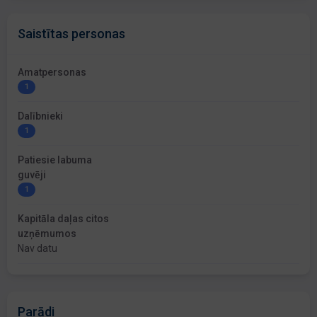
Saistītas personas
Amatpersonas
1
Dalībnieki
1
Patiesie labuma
guvēji
1
Kapitāla daļas citos
uzņēmumos
Nav datu
Parādi