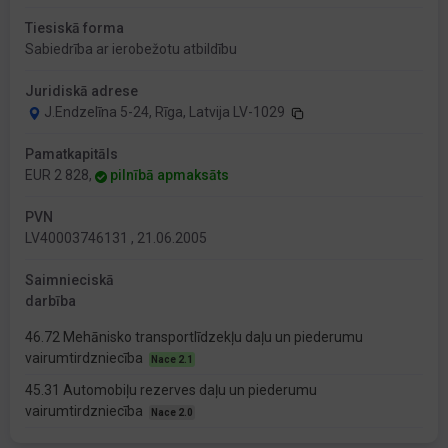
Tiesiskā forma
Sabiedrība ar ierobežotu atbildību
Juridiskā adrese
J.Endzelīna 5-24, Rīga, Latvija LV-1029
Pamatkapitāls
EUR 2 828,
pilnībā apmaksāts
PVN
LV40003746131 , 21.06.2005
Saimnieciskā
darbība
46.72 Mehānisko transportlīdzekļu daļu un piederumu
vairumtirdzniecība
Nace 2.1
45.31 Automobiļu rezerves daļu un piederumu
vairumtirdzniecība
Nace 2.0