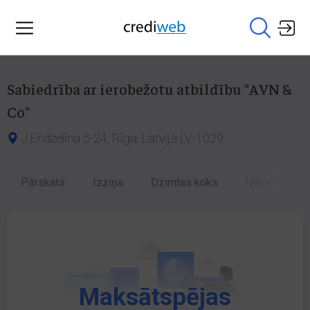
Sabiedrība ar ierobežotu atbildību "AVN &
Co"
J.Endzelīna 5-24, Rīga, Latvija LV-1029
Pārskats
Izziņa
Dzimtas koks
Izmaiņu vēst
Maksātspējas