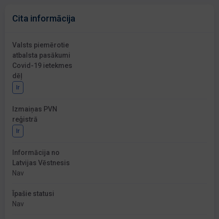
Cita informācija
Valsts piemērotie
atbalsta pasākumi
Covid-19 ietekmes
dēļ
Ir
Izmaiņas PVN
reģistrā
Ir
Informācija no
Latvijas Vēstnesis
Nav
Īpašie statusi
Nav