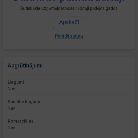
Būtiskākie uzņēmējdarbības rādītāji pēdējos gados
Apskatīt
Parādīt saturu
Apgrūtinājumi
Liegumi
Nav
Saistītie liegumi
Nav
Komercķīlas
Nav