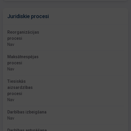
Juridiskie procesi
Reorganizācijas
procesi
Nav
Maksātnespējas
procesi
Nav
Tiesiskās
aizsardzības
procesi
Nav
Darbības izbeigšana
Nav
Darbības apturēšana