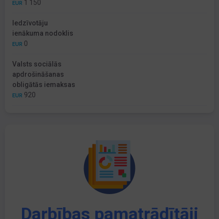
1 150
EUR
Iedzīvotāju
ienākuma nodoklis
0
EUR
Valsts sociālās
apdrošināšanas
obligātās iemaksas
920
EUR
Darbības pamatrādītāji