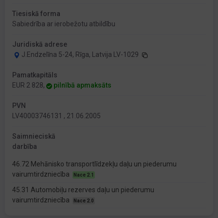
Tiesiskā forma
Sabiedrība ar ierobežotu atbildību
Juridiskā adrese
J.Endzelīna 5-24, Rīga, Latvija LV-1029
Pamatkapitāls
EUR 2 828,
pilnībā apmaksāts
PVN
LV40003746131 , 21.06.2005
Saimnieciskā
darbība
46.72 Mehānisko transportlīdzekļu daļu un piederumu
vairumtirdzniecība
Nace 2.1
45.31 Automobiļu rezerves daļu un piederumu
vairumtirdzniecība
Nace 2.0