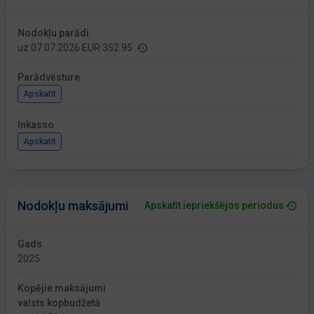
Nodokļu parādi
uz 07.07.2026 EUR 352.95
Parādvēsture
Apskatīt
Inkasso
Apskatīt
Nodokļu maksājumi
Apskatīt iepriekšējos periodus
Gads
2025
Kopējie maksājumi
valsts kopbudžetā