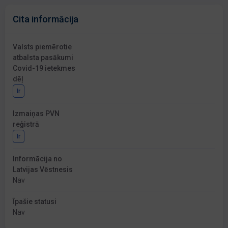
Cita informācija
Valsts piemērotie
atbalsta pasākumi
Covid-19 ietekmes
dēļ
Ir
Izmaiņas PVN
reģistrā
Ir
Informācija no
Latvijas Vēstnesis
Nav
Īpašie statusi
Nav