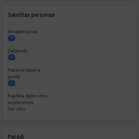
Saistītas personas
Amatpersonas
1
Dalībnieki
1
Patiesie labuma
guvēji
1
Kapitāla daļas citos
uzņēmumos
Nav datu
Parādi