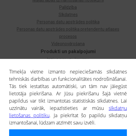
Mājas lapas izmantošanas noteikumi
Palīdzība
Sīkdatnes
Personas datu apstrādes politika
Personas datu apstrādes politika pretendentu atlases
procesos
Videonovērošana
Produkti un pakalpojumi
Izziņa par uzņēmumu
Izziņa par privātpersonu
Tīmekļa vietne izmanto nepieciešamās sīkdatnes
Dzimtas koks
tehniskās darbības un funkcionalitātes nodrošināšanai.
Uzņēmumu atlase
Tās tiek iestatītas automātiski, un tām nav jāiegūst
Monitorings
lietotāja piekrišana. Ar Jūsu piekrišanu šajā vietnē
Kredītizziņa par ārvalstu uzņēmumiem
papildus var tikt izmantotas statistiskās sīkdatnes. Lai
uzzinātu vairāk, iepazīstieties ar mūsu
sīkdatņu
® CREDITREFORM Latvija
lietošanas politiku
. Ja piekrītat šo papildu sīkdatņu
SIA
izmantošanai, lūdzam atzīmēt savu izvēli.
People illustrations by Storyset