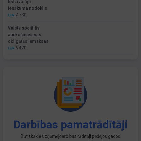
Iedzīvotāju
ienākuma nodoklis
2 730
EUR
Valsts sociālās
apdrošināšanas
obligātās iemaksas
6 420
EUR
Darbības pamatrādītāji
Būtiskākie uzņēmējdarbības rādītāji pēdējos gados