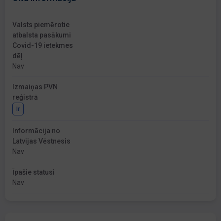
Valsts piemērotie
atbalsta pasākumi
Covid-19 ietekmes
dēļ
Nav
Izmaiņas PVN
reģistrā
Ir
Informācija no
Latvijas Vēstnesis
Nav
Īpašie statusi
Nav