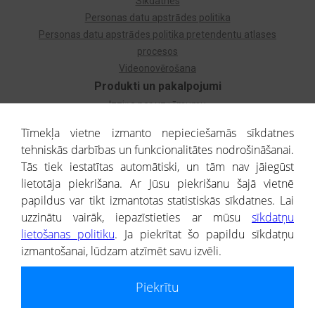
Sīkdatnes
Personas datu apstrādes politika
Personas datu apstrādes politika pretendentu atlases
procesos
Videonovērošana
Produkti un pakalpojumi
Izziņa par uzņēmumu
Izziņa par privātpersonu
Tīmekļa vietne izmanto nepieciešamās sīkdatnes
Dzimtas koks
tehniskās darbības un funkcionalitātes nodrošināšanai.
Uzņēmumu atlase
Tās tiek iestatītas automātiski, un tām nav jāiegūst
Monitorings
lietotāja piekrišana. Ar Jūsu piekrišanu šajā vietnē
Kredītizziņa par ārvalstu uzņēmumiem
papildus var tikt izmantotas statistiskās sīkdatnes. Lai
uzzinātu vairāk, iepazīstieties ar mūsu
sīkdatņu
® CREDITREFORM Latvija
lietošanas politiku
. Ja piekrītat šo papildu sīkdatņu
SIA
izmantošanai, lūdzam atzīmēt savu izvēli.
People illustrations by Storyset
Piekrītu
Informāciju no Uzņēmumu reģistra nodrošina SIA CREDITREFORM Latvija.
Portāla ietvaros saņemtajai informācijai ir uzziņas raksturs, un tai nav