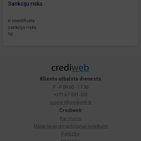
Sankciju risks
Ir identificēts
sankciju risks
Nē
Klientu atbalsta dienests
P - P 09:00 - 17:30
+371 67-501-335
support@crediweb.lv
Crediweb
Par mums
Mājas lapas izmantošanas noteikumi
Palīdzība