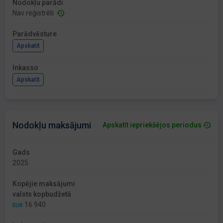
Nodokļu parādi
Nav reģistrēti
Parādvēsture
Apskatīt
Inkasso
Apskatīt
Nodokļu maksājumi
Apskatīt iepriekšējos periodus
Gads
2025
Kopējie maksājumi
valsts kopbudžetā
16 940
EUR