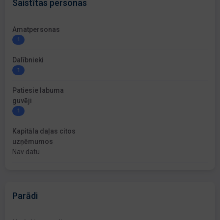
Saistītas personas
Amatpersonas
1
Dalībnieki
1
Patiesie labuma
guvēji
1
Kapitāla daļas citos
uzņēmumos
Nav datu
Parādi