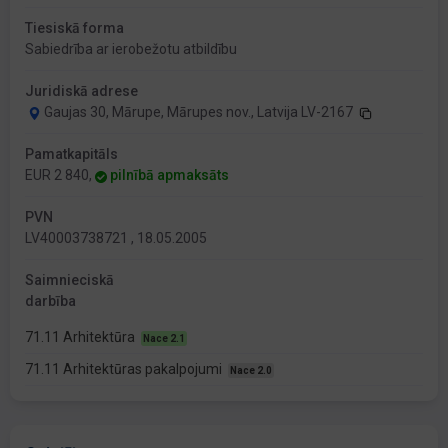
Tiesiskā forma
Sabiedrība ar ierobežotu atbildību
Juridiskā adrese
Gaujas 30, Mārupe, Mārupes nov., Latvija LV-2167
Pamatkapitāls
EUR 2 840,
pilnībā apmaksāts
PVN
LV40003738721 , 18.05.2005
Saimnieciskā
darbība
71.11 Arhitektūra
Nace 2.1
71.11 Arhitektūras pakalpojumi
Nace 2.0