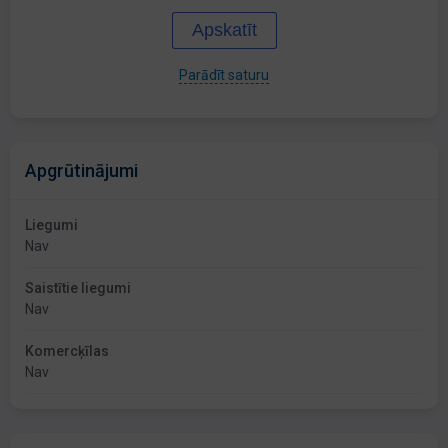
Apskatīt
Parādīt saturu
Apgrūtinājumi
Liegumi
Nav
Saistītie liegumi
Nav
Komercķīlas
Nav