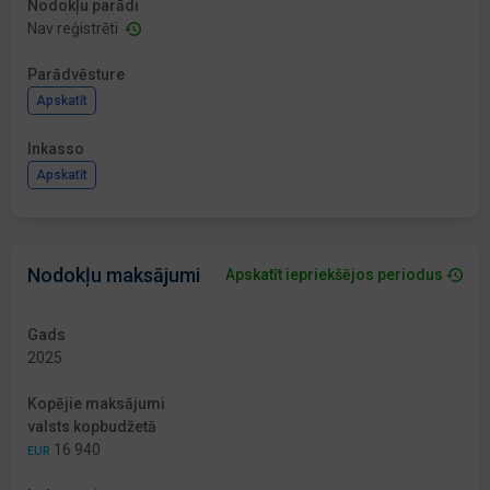
Nodokļu parādi
Nav reģistrēti
Parādvēsture
Apskatīt
Inkasso
Apskatīt
Nodokļu maksājumi
Apskatīt iepriekšējos periodus
Gads
2025
Kopējie maksājumi
valsts kopbudžetā
16 940
EUR