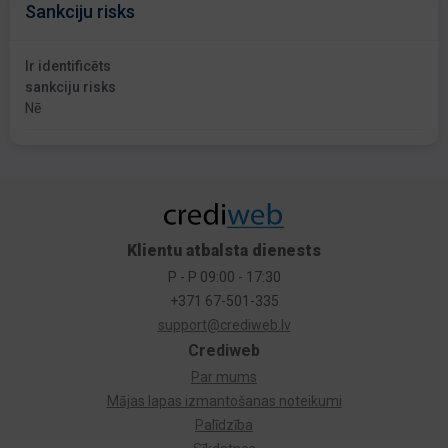
Sankciju risks
Ir identificēts
sankciju risks
Nē
Klientu atbalsta dienests
P - P 09:00 - 17:30
+371 67-501-335
support@crediweb.lv
Crediweb
Par mums
Mājas lapas izmantošanas noteikumi
Palīdzība