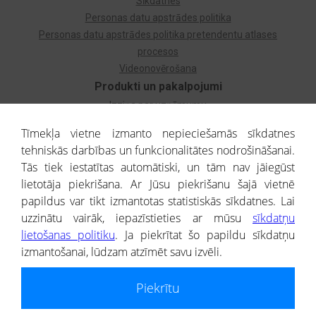
Sīkdatnes
Personas datu apstrādes politika
Personas datu apstrādes politika pretendentu atlases
procesos
Videonovērošana
Produkti un pakalpojumi
Izziņa par uzņēmumu
Izziņa par privātpersonu
Tīmekļa vietne izmanto nepieciešamās sīkdatnes
Dzimtas koks
tehniskās darbības un funkcionalitātes nodrošināšanai.
Uzņēmumu atlase
Tās tiek iestatītas automātiski, un tām nav jāiegūst
Monitorings
lietotāja piekrišana. Ar Jūsu piekrišanu šajā vietnē
Kredītizziņa par ārvalstu uzņēmumiem
papildus var tikt izmantotas statistiskās sīkdatnes. Lai
uzzinātu vairāk, iepazīstieties ar mūsu
sīkdatņu
® CREDITREFORM Latvija
lietošanas politiku
. Ja piekrītat šo papildu sīkdatņu
SIA
izmantošanai, lūdzam atzīmēt savu izvēli.
People illustrations by Storyset
Piekrītu
Informāciju no Uzņēmumu reģistra nodrošina SIA CREDITREFORM Latvija.
Portāla ietvaros saņemtajai informācijai ir uzziņas raksturs, un tai nav