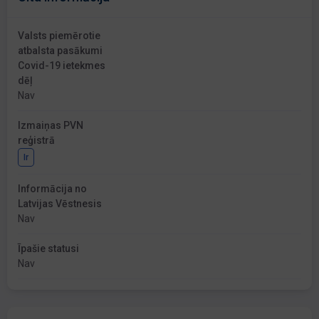
Valsts piemērotie
atbalsta pasākumi
Covid-19 ietekmes
dēļ
Nav
Izmaiņas PVN
reģistrā
Ir
Informācija no
Latvijas Vēstnesis
Nav
Īpašie statusi
Nav