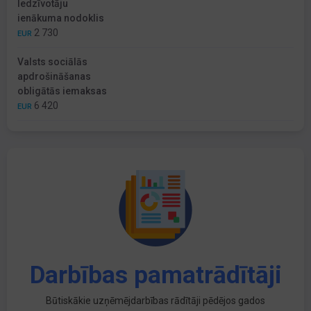
Iedzīvotāju
ienākuma nodoklis
2 730
EUR
Valsts sociālās
apdrošināšanas
obligātās iemaksas
6 420
EUR
Darbības pamatrādītāji
Būtiskākie uzņēmējdarbības rādītāji pēdējos gados