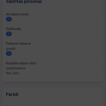
Saistītas personas
Amatpersonas
1
Dalībnieki
1
Patiesie labuma
guvēji
1
Kapitāla daļas citos
uzņēmumos
Nav datu
Parādi