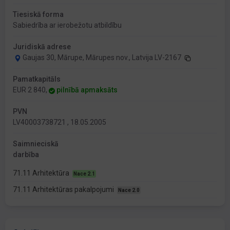
Tiesiskā forma
Sabiedrība ar ierobežotu atbildību
Juridiskā adrese
Gaujas 30, Mārupe, Mārupes nov., Latvija LV-2167
Pamatkapitāls
EUR 2 840,
pilnībā apmaksāts
PVN
LV40003738721 , 18.05.2005
Saimnieciskā
darbība
71.11 Arhitektūra
Nace 2.1
71.11 Arhitektūras pakalpojumi
Nace 2.0