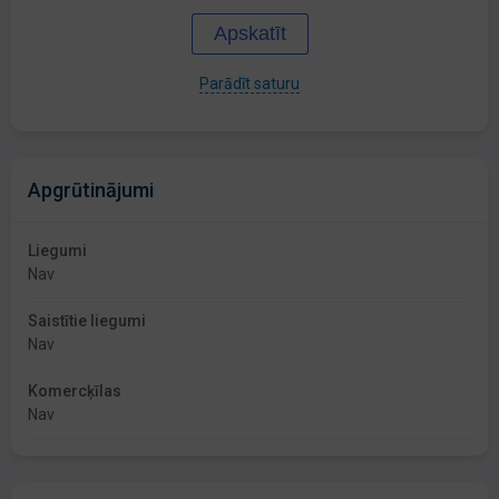
Apskatīt
Parādīt saturu
Apgrūtinājumi
Liegumi
Nav
Saistītie liegumi
Nav
Komercķīlas
Nav