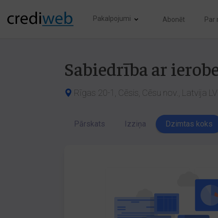
Pakalpojumi
Abonēt
Par
Sabiedrība ar iero
Rīgas 20-1, Cēsis, Cēsu nov., Latvija L
Pārskats
Izziņa
Dzimtas koks