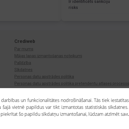
Ir identificēts sankciju
risks
Crediweb
Par mums
Mājas lapas izmantošanas noteikumi
Palīdzība
Sīkdatnes
Personas datu apstrādes politika
Personas datu apstrādes politika pretendentu atlases proceso
Videonovērošana
arbības un funkcionalitātes nodrošināšanai. Tās tiek iestatītas
 šajā vietnē papildus var tikt izmantotas statistiskās sīkdatnes.
a piekrītat šo papildu sīkdatņu izmantošanai, lūdzam atzīmēt savu 
aros saņemtajai informācijai ir uzziņas raksturs, un tai nav juridiska spēka. Portāla l