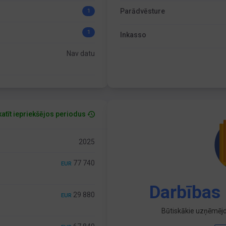
Parādvēsture
1
1
Inkasso
Nav datu
atīt iepriekšējos periodus
2025
77 740
EUR
Darbības 
29 880
EUR
Būtiskākie uzņēmējd