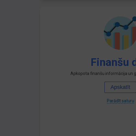
Finanšu d
Apkopota finanšu informācija un ga
Apskatīt
Parādīt saturu