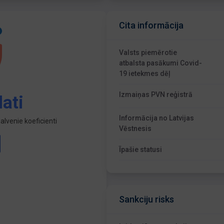
Cita informācija
Valsts piemērotie
atbalsta pasākumi Covid-
19 ietekmes dēļ
Izmaiņas PVN reģistrā
ati
Informācija no Latvijas
lvenie koeficienti
Vēstnesis
Īpašie statusi
Sankciju risks