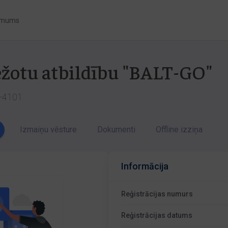
 mums
bežotu atbildību "BALT-GO"
V-4101
Izmaiņu vēsture
Dokumenti
Offline izziņa
Informācija
Reģistrācijas numurs
Reģistrācijas datums