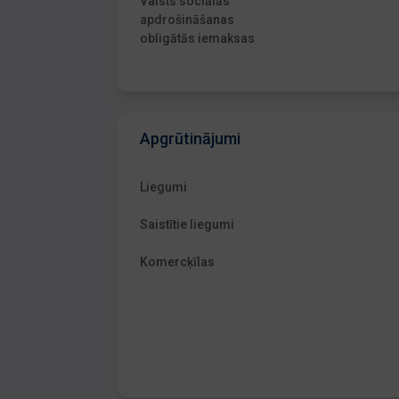
Valsts sociālās
apdrošināšanas
obligātās iemaksas
Apgrūtinājumi
Liegumi
Saistītie liegumi
Komercķīlas