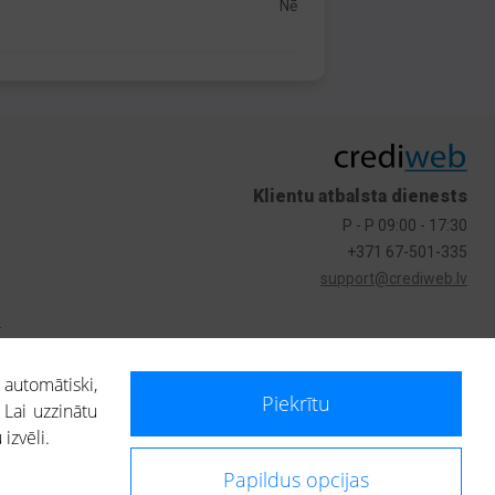
Nē
Klientu atbalsta dienests
P - P 09:00 - 17:30
+371 67-501-335
support@crediweb.lv
s
 automātiski,
Piekrītu
 Lai uzzinātu
izvēli.
Papildus opcijas
ietotājs, izmantojot portālā saņemto informāciju, ir atbildīgs par fizisko