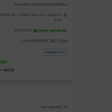
Sabiedrība ar ierobežotu atbildību
Rīgas 20-1, Cēsis, Cēsu nov., Latvija LV-
4101
EUR 29 315,
pilnībā apmaksāts
LV44103049628 , 28.01.2008
Apskatīt visus
ce 2.1
mi
Nace 2.0
Nav reģistrēti