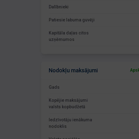
Dalībnieki
Patiesie labuma guvēji
Kapitāla daļas citos
uzņēmumos
Nodokļu maksājumi
Apsk
Gads
Kopējie maksājumi
valsts kopbudžetā
Iedzīvotāju ienākuma
nodoklis