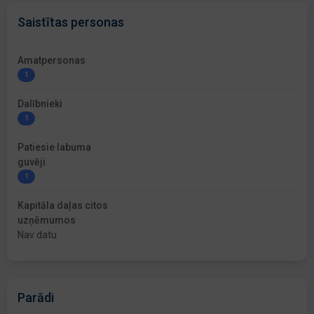
Saistītas personas
Amatpersonas
1
Dalībnieki
1
Patiesie labuma
guvēji
1
Kapitāla daļas citos
uzņēmumos
Nav datu
Parādi