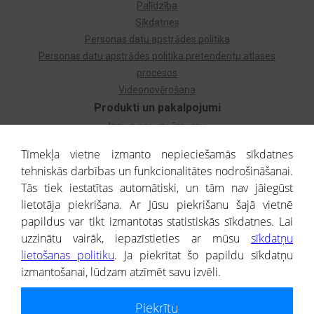
Palīdzība
Sīkdatnes
Personas datu apstrādes politika
Personas datu apstrādes politika pretendentu atlases
procesos
Videonovērošana
Produkti un pakalpojumi
Izziņa par uzņēmumu
Izziņa par privātpersonu
Tīmekļa vietne izmanto nepieciešamās sīkdatnes
Dzimtas koks
tehniskās darbības un funkcionalitātes nodrošināšanai.
Uzņēmumu atlase
Tās tiek iestatītas automātiski, un tām nav jāiegūst
Monitorings
lietotāja piekrišana. Ar Jūsu piekrišanu šajā vietnē
Kredītizziņa par ārvalstu uzņēmumiem
papildus var tikt izmantotas statistiskās sīkdatnes. Lai
uzzinātu vairāk, iepazīstieties ar mūsu
sīkdatņu
® CREDITREFORM Latvija
lietošanas politiku
. Ja piekrītat šo papildu sīkdatņu
SIA
izmantošanai, lūdzam atzīmēt savu izvēli.
People illustrations by Storyset
Piekrītu