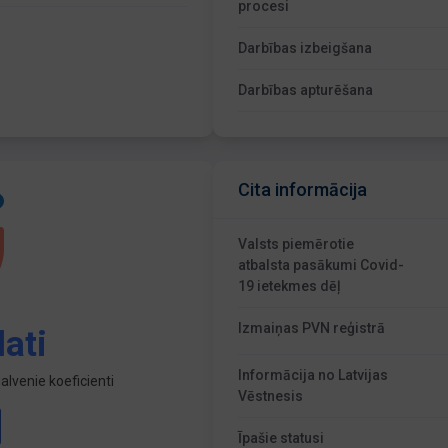
procesi
Darbības izbeigšana
Darbības apturēšana
Cita informācija
Valsts piemērotie
atbalsta pasākumi Covid-
19 ietekmes dēļ
Izmaiņas PVN reģistrā
ati
Informācija no Latvijas
lvenie koeficienti
Vēstnesis
Īpašie statusi