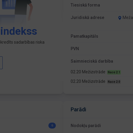
Tiesiskā forma
Juridiskā adrese
Meža 
 indekss
Pamatkapitāls
kredīts sadarbības riska
PVN
Saimnieciskā darbība
02.20 Mežizstrāde
Nace 2.1
02.20 Mežizstrāde
Nace 2.0
Parādi
Nodokļu parādi
6