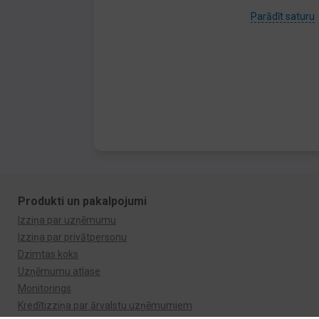
Parādīt saturu
Produkti un pakalpojumi
Izziņa par uzņēmumu
Izziņa par privātpersonu
Dzimtas koks
Uzņēmumu atlase
Monitorings
Kredītizziņa par ārvalstu uzņēmumiem