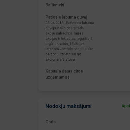
Dalībnieki
Patiesie labuma guvēji
03.04.2018 - Patiesais labuma
guvējs ir akcionārs tādā
akciju sabiedrībā, kuras
akcijas ir iekļautas regulētajā
tirgū, un veids, kādā tiek
īstenota kontrole pār juridisko
personu, izriet tikai no
akcionāra statusa
Kapitāla daļas citos
uzņēmumos
Nodokļu maksājumi
Apsk
Gads