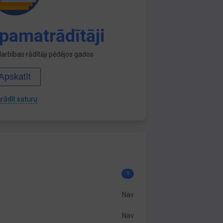
pamatrādītāji
arbības rādītāji pēdējos gados
Apskatīt
rādīt saturu
1
Nav
Nav