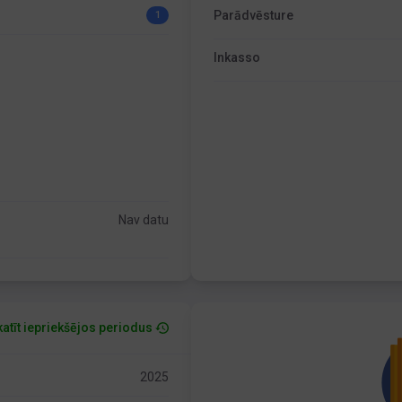
Parādvēsture
1
Inkasso
Nav datu
atīt iepriekšējos periodus
2025