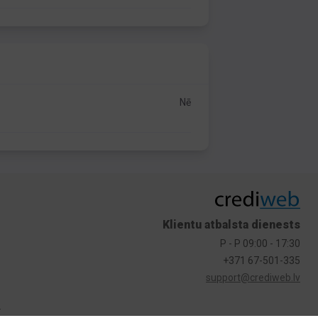
Nē
Klientu atbalsta dienests
P - P 09:00 - 17:30
+371 67-501-335
support@crediweb.lv
s