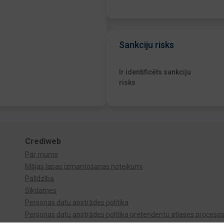
Sankciju risks
Ir identificēts sankciju
risks
Crediweb
Par mums
Mājas lapas izmantošanas noteikumi
Palīdzība
Sīkdatnes
Personas datu apstrādes politika
Personas datu apstrādes politika pretendentu atlases proceso