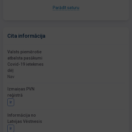
Parādīt saturu
Cita informācija
Valsts piemērotie
atbalsta pasākumi
Covid-19 ietekmes
dēļ
Nav
Izmaiņas PVN
reģistrā
Ir
Informācija no
Latvijas Vēstnesis
Ir