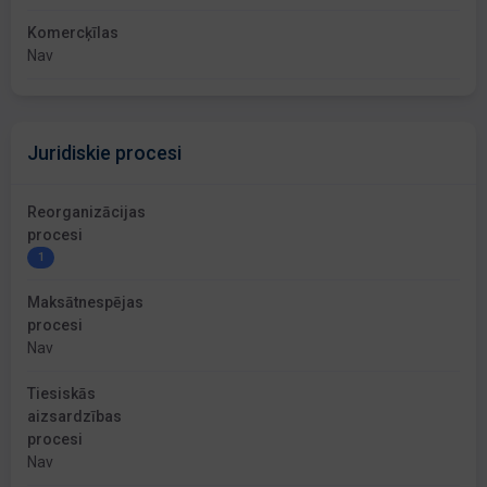
Komercķīlas
Nav
Juridiskie procesi
Reorganizācijas
procesi
1
Maksātnespējas
procesi
Nav
Tiesiskās
aizsardzības
procesi
Nav