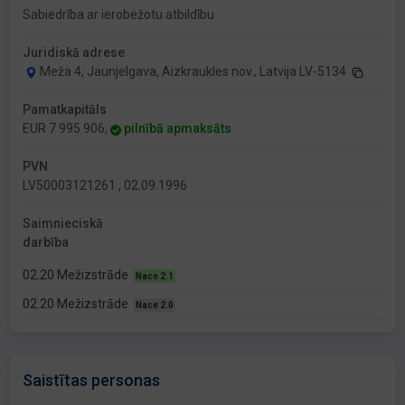
Sabiedrība ar ierobežotu atbildību
Juridiskā adrese
Meža 4, Jaunjelgava, Aizkraukles nov., Latvija LV-5134
Pamatkapitāls
EUR 7 995 906,
pilnībā apmaksāts
PVN
LV50003121261 , 02.09.1996
Saimnieciskā
darbība
02.20 Mežizstrāde
Nace 2.1
02.20 Mežizstrāde
Nace 2.0
Saistītas personas