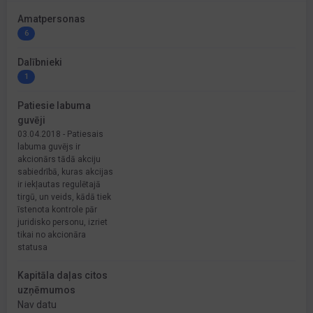
Amatpersonas
6
Dalībnieki
1
Patiesie labuma
guvēji
03.04.2018 - Patiesais
labuma guvējs ir
akcionārs tādā akciju
sabiedrībā, kuras akcijas
ir iekļautas regulētajā
tirgū, un veids, kādā tiek
īstenota kontrole pār
juridisko personu, izriet
tikai no akcionāra
statusa
Kapitāla daļas citos
uzņēmumos
Nav datu