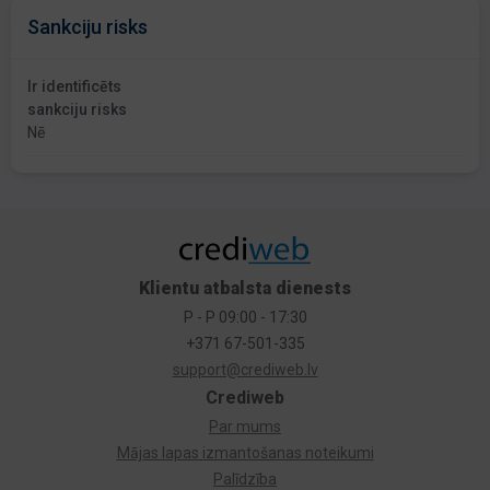
Sankciju risks
Ir identificēts
sankciju risks
Nē
Klientu atbalsta dienests
P - P 09:00 - 17:30
+371 67-501-335
support@crediweb.lv
Crediweb
Par mums
Mājas lapas izmantošanas noteikumi
Palīdzība