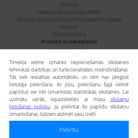
Sīkdatnes
Personas datu apstrādes politika
Personas datu apstrādes politika pretendentu atlases
procesos
Videonovērošana
Produkti un pakalpojumi
Izziņa par uzņēmumu
Izziņa par privātpersonu
Tīmekļa vietne izmanto nepieciešamās sīkdatnes
Dzimtas koks
tehniskās darbības un funkcionalitātes nodrošināšanai.
Uzņēmumu atlase
Tās tiek iestatītas automātiski, un tām nav jāiegūst
Monitorings
lietotāja piekrišana. Ar Jūsu piekrišanu šajā vietnē
Kredītizziņa par ārvalstu uzņēmumiem
papildus var tikt izmantotas statistiskās sīkdatnes. Lai
uzzinātu vairāk, iepazīstieties ar mūsu
sīkdatņu
® CREDITREFORM Latvija
lietošanas politiku
. Ja piekrītat šo papildu sīkdatņu
SIA
izmantošanai, lūdzam atzīmēt savu izvēli.
People illustrations by Storyset
Piekrītu
Informāciju no Uzņēmumu reģistra nodrošina SIA CREDITREFORM Latvija.