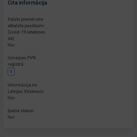
Cita informācija
Valsts piemērotie
atbalsta pasākumi
Covid-19 ietekmes
dēļ
Nav
Izmaiņas PVN
reģistrā
Ir
Informācija no
Latvijas Vēstnesis
Nav
Īpašie statusi
Nav