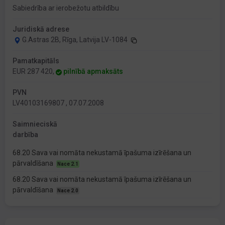
Sabiedrība ar ierobežotu atbildību
Juridiskā adrese
G.Astras 2B, Rīga, Latvija LV-1084
Pamatkapitāls
EUR 287 420,
pilnībā apmaksāts
PVN
LV40103169807 , 07.07.2008
Saimnieciskā
darbība
68.20 Sava vai nomāta nekustamā īpašuma izīrēšana un
pārvaldīšana
Nace 2.1
68.20 Sava vai nomāta nekustamā īpašuma izīrēšana un
pārvaldīšana
Nace 2.0