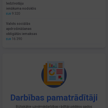
Iedzīvotāju
ienākuma nodoklis
9 320
EUR
Valsts sociālās
apdrošināšanas
obligātās iemaksas
16 390
EUR
Darbības pamatrādītāji
Būtiskākie uzņēmējdarbības rādītāji pēdējos gados