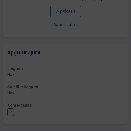
Apskatīt
Parādīt saturu
Apgrūtinājumi
Liegumi
Nav
Saistītie liegumi
Nav
Komercķīlas
Ir