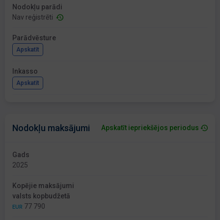
Nodokļu parādi
Nav reģistrēti
Parādvēsture
Apskatīt
Inkasso
Apskatīt
Nodokļu maksājumi
Apskatīt iepriekšējos periodus
Gads
2025
Kopējie maksājumi
valsts kopbudžetā
77 790
EUR