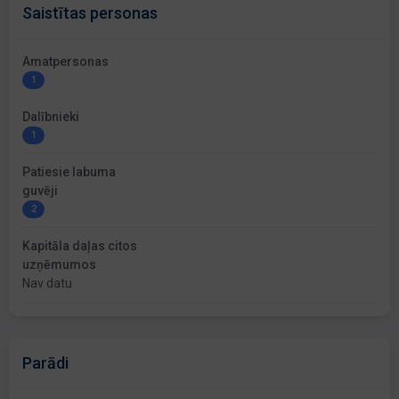
Saistītas personas
Amatpersonas
1
Dalībnieki
1
Patiesie labuma
guvēji
2
Kapitāla daļas citos
uzņēmumos
Nav datu
Parādi