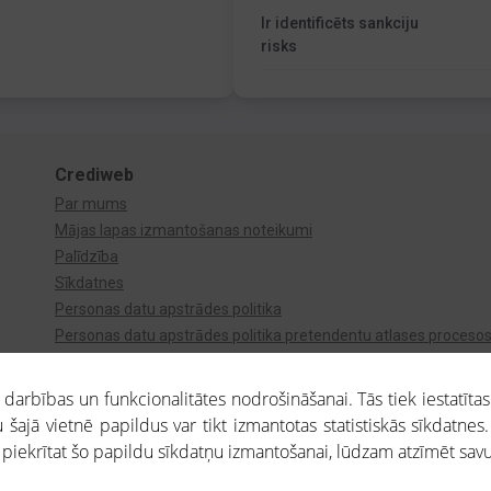
Ir identificēts sankciju
risks
Crediweb
Par mums
Mājas lapas izmantošanas noteikumi
Palīdzība
Sīkdatnes
Personas datu apstrādes politika
Personas datu apstrādes politika pretendentu atlases proceso
Videonovērošana
arbības un funkcionalitātes nodrošināšanai. Tās tiek iestatītas
 šajā vietnē papildus var tikt izmantotas statistiskās sīkdatnes.
a piekrītat šo papildu sīkdatņu izmantošanai, lūdzam atzīmēt savu 