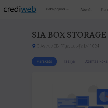
Pakalpojumi
Abonēt
Par
SIA BOX STORAGE
G.Astras 2B, Rīga, Latvija LV-1084
Pārskats
Izziņa
Dzimtas koks