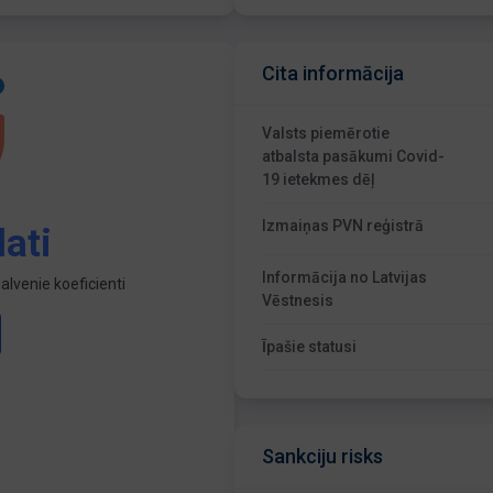
Cita informācija
Valsts piemērotie
atbalsta pasākumi Covid-
19 ietekmes dēļ
Izmaiņas PVN reģistrā
ati
Informācija no Latvijas
lvenie koeficienti
Vēstnesis
Īpašie statusi
Sankciju risks