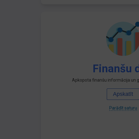
Finanšu d
Apkopota finanšu informācija un ga
Apskatīt
Parādīt saturu