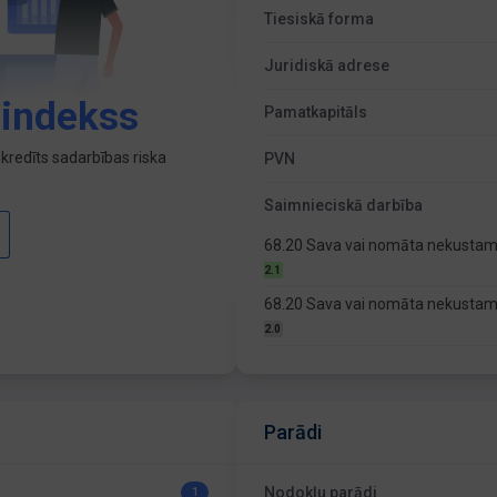
Tiesiskā forma
Juridiskā adrese
 indekss
Pamatkapitāls
kredīts sadarbības riska
PVN
Saimnieciskā darbība
68.20 Sava vai nomāta nekustam
2.1
68.20 Sava vai nomāta nekustam
2.0
Parādi
Nodokļu parādi
1