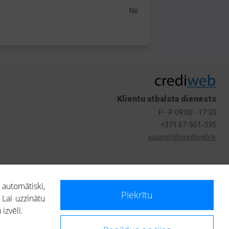
Nē
Klientu atbalsta dienests
P - P 09:00 - 17:30
+371 67-501-335
support@crediweb.lv
s
 automātiski,
Piekrītu
 Lai uzzinātu
izvēli.