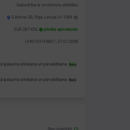
Sabiedrība ar ierobežotu atbildību
G.Astras 2B, Rīga, Latvija LV-1084
EUR 287 420,
pilnībā apmaksāts
LV40103169807 , 07.07.2008
ā īpašuma izīrēšana un pārvaldīšana
Nace
ā īpašuma izīrēšana un pārvaldīšana
Nace
Nav reģistrēti