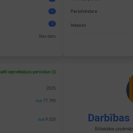
Parādvēsture
1
2
Inkasso
Nav datu
atīt iepriekšējos periodus
2025
77 790
EUR
Darbības 
9 320
EUR
Būtiskākie uzņēmējd