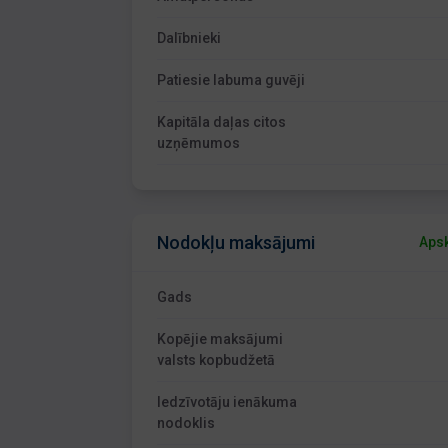
Dalībnieki
Patiesie labuma guvēji
Kapitāla daļas citos
uzņēmumos
Nodokļu maksājumi
Apsk
Gads
Kopējie maksājumi
valsts kopbudžetā
Iedzīvotāju ienākuma
nodoklis