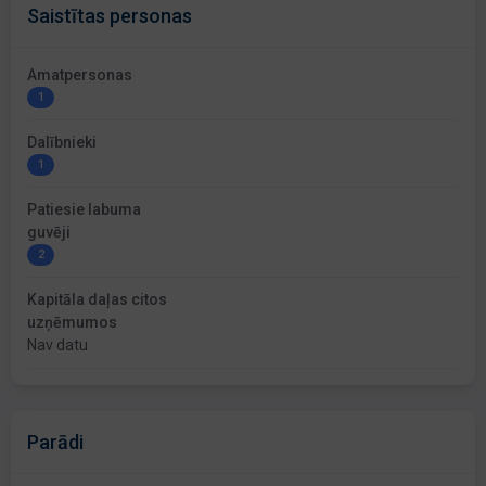
Saistītas personas
Amatpersonas
1
Dalībnieki
1
Patiesie labuma
guvēji
2
Kapitāla daļas citos
uzņēmumos
Nav datu
Parādi