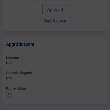
Apskatīt
Parādīt saturu
Apgrūtinājumi
Liegumi
Nav
Saistītie liegumi
Nav
Komercķīlas
Ir