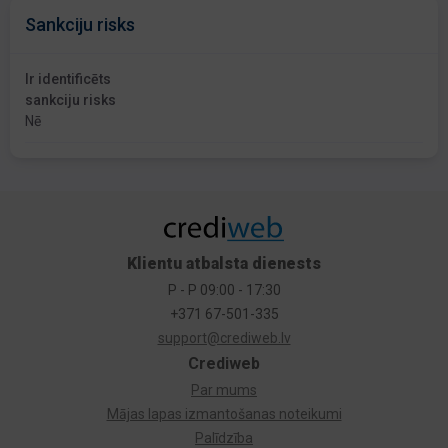
Sankciju risks
Ir identificēts
sankciju risks
Nē
Klientu atbalsta dienests
P - P 09:00 - 17:30
+371 67-501-335
support@crediweb.lv
Crediweb
Par mums
Mājas lapas izmantošanas noteikumi
Palīdzība