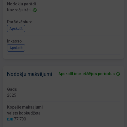
Nodokļu parādi
Nav reģistrēti
Parādvēsture
Apskatīt
Inkasso
Apskatīt
Nodokļu maksājumi
Apskatīt iepriekšējos periodus
Gads
2025
Kopējie maksājumi
valsts kopbudžetā
77 790
EUR