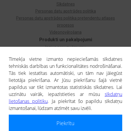
Sīkdatnes
Personas datu apstrādes politika
Personas datu apstrādes politika pretendentu atlases
procesos
Videonovērošana
Produkti un pakalpojumi
Izziņa par uzņēmumu
Izziņa par privātpersonu
Tīmekļa vietne izmanto nepieciešamās sīkdatnes
Dzimtas koks
tehniskās darbības un funkcionalitātes nodrošināšanai.
Uzņēmumu atlase
Tās tiek iestatītas automātiski, un tām nav jāiegūst
Monitorings
lietotāja piekrišana. Ar Jūsu piekrišanu šajā vietnē
Kredītizziņa par ārvalstu uzņēmumiem
papildus var tikt izmantotas statistiskās sīkdatnes. Lai
uzzinātu vairāk, iepazīstieties ar mūsu
sīkdatņu
® CREDITREFORM Latvija
lietošanas politiku
. Ja piekrītat šo papildu sīkdatņu
SIA
izmantošanai, lūdzam atzīmēt savu izvēli.
People illustrations by Storyset
Piekrītu
Informāciju no Uzņēmumu reģistra nodrošina SIA CREDITREFORM Latvija.