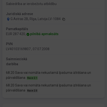
Sabiedrība ar ierobežotu atbildību
Juridiskā adrese
G.Astras 2B, Rīga, Latvija LV-1084
Pamatkapitāls
EUR 287 420,
pilnībā apmaksāts
PVN
LV40103169807 , 07.07.2008
Saimnieciskā
darbība
68.20 Sava vai nomāta nekustamā īpašuma izīrēšana un
pārvaldīšana
Nace 2.1
68.20 Sava vai nomāta nekustamā īpašuma izīrēšana un
pārvaldīšana
Nace 2.0