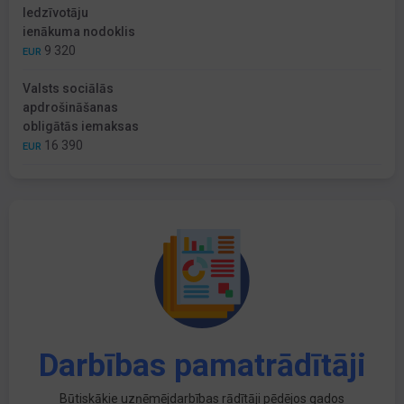
Iedzīvotāju
ienākuma nodoklis
9 320
EUR
Valsts sociālās
apdrošināšanas
obligātās iemaksas
16 390
EUR
Darbības pamatrādītāji
Būtiskākie uzņēmējdarbības rādītāji pēdējos gados