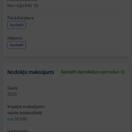
Nav reģistrēti
Parādvēsture
Apskatīt
Inkasso
Apskatīt
Nodokļu maksājumi
Apskatīt iepriekšējos periodus
Gads
2025
Kopējie maksājumi
valsts kopbudžetā
50 090
EUR
Iedzīvotāju