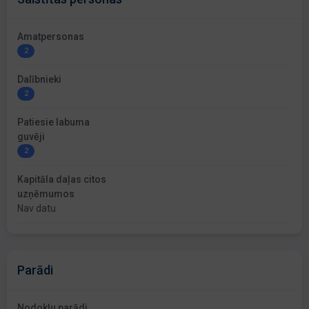
Amatpersonas
2
Dalībnieki
2
Patiesie labuma
guvēji
2
Kapitāla daļas citos
uzņēmumos
Nav datu
Parādi
Nodokļu parādi