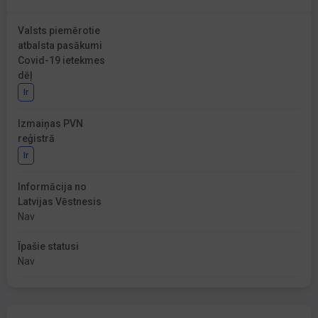
Valsts piemērotie
atbalsta pasākumi
Covid-19 ietekmes
dēļ
Ir
Izmaiņas PVN
reģistrā
Ir
Informācija no
Latvijas Vēstnesis
Nav
Īpašie statusi
Nav