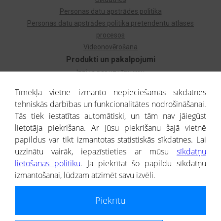
Personas datu apstrādes politika
Personas datu apstrādes politika pretendentu atlases
procesos
Videonovērošana
Produkti un pakalpojumi
Izziņa par uzņēmumu
Izziņa par privātpersonu
Tīmekļa vietne izmanto nepieciešamās sīkdatnes
Dzimtas koks
tehniskās darbības un funkcionalitātes nodrošināšanai.
Uzņēmumu atlase
Tās tiek iestatītas automātiski, un tām nav jāiegūst
Monitorings
lietotāja piekrišana. Ar Jūsu piekrišanu šajā vietnē
Kredītizziņa par ārvalstu uzņēmumiem
papildus var tikt izmantotas statistiskās sīkdatnes. Lai
uzzinātu vairāk, iepazīstieties ar mūsu
sīkdatņu
® CREDITREFORM Latvija
lietošanas politiku
. Ja piekrītat šo papildu sīkdatņu
SIA
izmantošanai, lūdzam atzīmēt savu izvēli.
People illustrations by Storyset
Piekrītu
Informāciju no Uzņēmumu reģistra nodrošina SIA CREDITREFORM Latvija.
Portāla ietvaros saņemtajai informācijai ir uzziņas raksturs, un tai nav