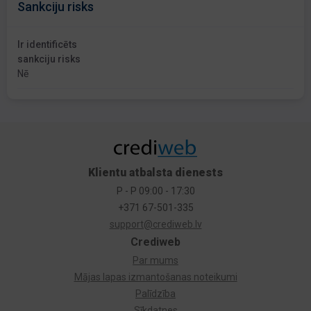
Sankciju risks
Ir identificēts
sankciju risks
Nē
Klientu atbalsta dienests
P - P 09:00 - 17:30
+371 67-501-335
support@crediweb.lv
Crediweb
Par mums
Mājas lapas izmantošanas noteikumi
Palīdzība
Sīkdatnes