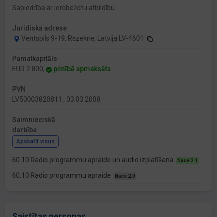
Sabiedrība ar ierobežotu atbildību
Juridiskā adrese
Ventspils 9-19, Rēzekne, Latvija LV-4601
Pamatkapitāls
EUR 2 800,
pilnībā apmaksāts
PVN
LV50003820811 , 03.03.2008
Saimnieciskā
darbība
Apskatīt visus
60.10 Radio programmu apraide un audio izplatīšana
Nace 2.1
60.10 Radio programmu apraide
Nace 2.0
Saistītas personas