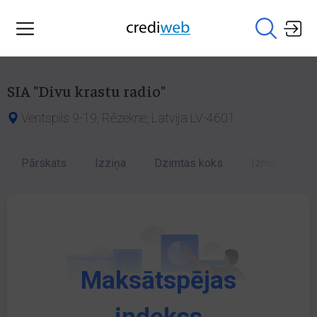
SIA "Divu krastu radio"
Ventspils 9-19, Rēzekne, Latvija LV-4601
Pārskats
Izziņa
Dzimtas koks
Izmaiņu vēst
Maksātspējas