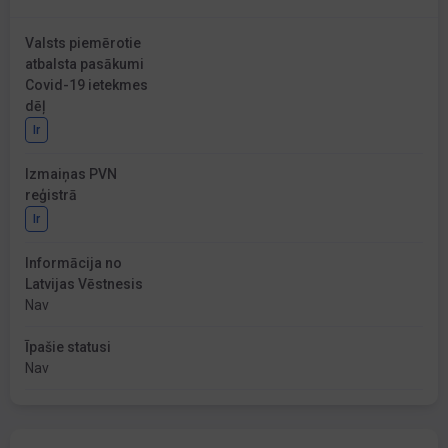
Valsts piemērotie
atbalsta pasākumi
Covid-19 ietekmes
dēļ
Ir
Izmaiņas PVN
reģistrā
Ir
Informācija no
Latvijas Vēstnesis
Nav
Īpašie statusi
Nav