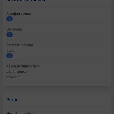
Amatpersonas
2
Dalībnieki
2
Patiesie labuma
guvēji
2
Kapitāla daļas citos
uzņēmumos
Nav datu
Parādi
Nodokļu parādi