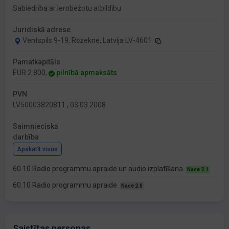
Sabiedrība ar ierobežotu atbildību
Juridiskā adrese
Ventspils 9-19, Rēzekne, Latvija LV-4601
Pamatkapitāls
EUR 2 800,
pilnībā apmaksāts
PVN
LV50003820811 , 03.03.2008
Saimnieciskā
darbība
Apskatīt visus
60.10 Radio programmu apraide un audio izplatīšana
Nace 2.1
60.10 Radio programmu apraide
Nace 2.0
Saistītas personas