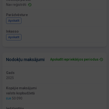
Nav reģistrēti
Parādvēsture
Apskatīt
Inkasso
Apskatīt
Nodokļu maksājumi
Apskatīt iepriekšējos periodus
Gads
2025
Kopējie maksājumi
valsts kopbudžetā
50 090
EUR
Iedzīvotāju