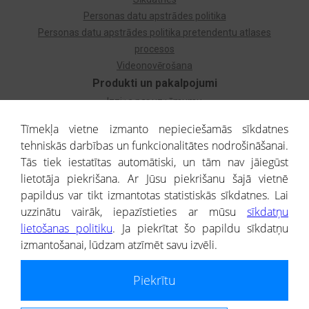
Personas datu apstrādes politika
Personas datu apstrādes politika pretendentu atlases
procesos
Videonovērošana
Produkti un pakalpojumi
Izziņa par uzņēmumu
Izziņa par privātpersonu
Tīmekļa vietne izmanto nepieciešamās sīkdatnes
Dzimtas koks
tehniskās darbības un funkcionalitātes nodrošināšanai.
Uzņēmumu atlase
Tās tiek iestatītas automātiski, un tām nav jāiegūst
Monitorings
lietotāja piekrišana. Ar Jūsu piekrišanu šajā vietnē
Kredītizziņa par ārvalstu uzņēmumiem
papildus var tikt izmantotas statistiskās sīkdatnes. Lai
uzzinātu vairāk, iepazīstieties ar mūsu
sīkdatņu
® CREDITREFORM Latvija
lietošanas politiku
. Ja piekrītat šo papildu sīkdatņu
SIA
izmantošanai, lūdzam atzīmēt savu izvēli.
People illustrations by Storyset
Piekrītu
Informāciju no Uzņēmumu reģistra nodrošina SIA CREDITREFORM Latvija.
Portāla ietvaros saņemtajai informācijai ir uzziņas raksturs, un tai nav