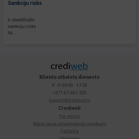
Sankciju risks
Ir identificēts
sankciju risks
Nē
Klientu atbalsta dienests
P - P 09:00 - 17:30
+371 67-501-335
support@crediweb.lv
Crediweb
Par mums
Mājas lapas izmantošanas noteikumi
Palīdzība
Sīkdatnes