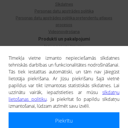
Sīkdatnes
Personas datu apstrādes politika
Personas datu apstrādes politika pretendentu atlases
procesos
Videonovērošana
Produkti un pakalpojumi
Izziņa par uzņēmumu
Izziņa par privātpersonu
Tīmekļa vietne izmanto nepieciešamās sīkdatnes
Dzimtas koks
tehniskās darbības un funkcionalitātes nodrošināšanai.
Uzņēmumu atlase
Tās tiek iestatītas automātiski, un tām nav jāiegūst
Monitorings
lietotāja piekrišana. Ar Jūsu piekrišanu šajā vietnē
Kredītizziņa par ārvalstu uzņēmumiem
papildus var tikt izmantotas statistiskās sīkdatnes. Lai
uzzinātu vairāk, iepazīstieties ar mūsu
sīkdatņu
® CREDITREFORM Latvija
lietošanas politiku
. Ja piekrītat šo papildu sīkdatņu
SIA
izmantošanai, lūdzam atzīmēt savu izvēli.
People illustrations by Storyset
Piekrītu
Informāciju no Uzņēmumu reģistra nodrošina SIA CREDITREFORM Latvija.