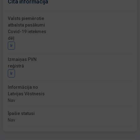
Cita informācija
Valsts piemērotie
atbalsta pasākumi
Covid-19 ietekmes
dēļ
Ir
Izmaiņas PVN
reģistrā
Ir
Informācija no
Latvijas Vēstnesis
Nav
Īpašie statusi
Nav