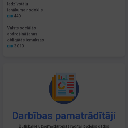
Iedzīvotāju
ienākuma nodoklis
440
EUR
Valsts sociālās
apdrošināšanas
obligātās iemaksas
3 010
EUR
Darbības pamatrādītāji
Būtiskākie uzņēmējdarbības rādītāji pēdējos gados