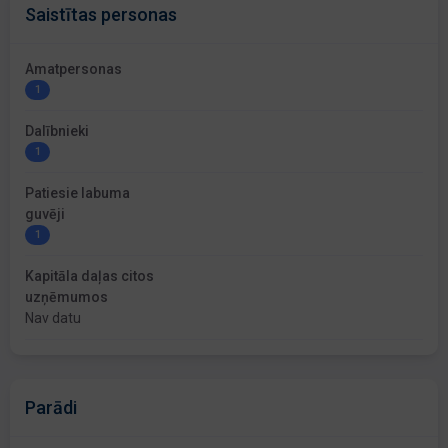
Saistītas personas
Amatpersonas
1
Dalībnieki
1
Patiesie labuma
guvēji
1
Kapitāla daļas citos
uzņēmumos
Nav datu
Parādi