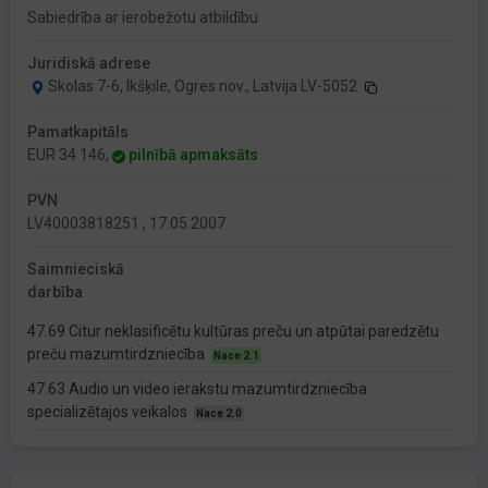
Sabiedrība ar ierobežotu atbildību
Juridiskā adrese
Skolas 7-6, Ikšķile, Ogres nov., Latvija LV-5052
Pamatkapitāls
EUR 34 146,
pilnībā apmaksāts
PVN
LV40003818251 , 17.05.2007
Saimnieciskā
darbība
47.69 Citur neklasificētu kultūras preču un atpūtai paredzētu
preču mazumtirdzniecība
Nace 2.1
47.63 Audio un video ierakstu mazumtirdzniecība
specializētajos veikalos
Nace 2.0