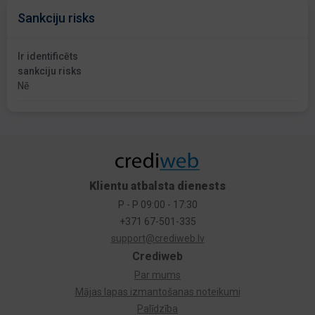
Sankciju risks
Ir identificēts
sankciju risks
Nē
Klientu atbalsta dienests
P - P 09:00 - 17:30
+371 67-501-335
support@crediweb.lv
Crediweb
Par mums
Mājas lapas izmantošanas noteikumi
Palīdzība