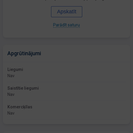
Apskatīt
Parādīt saturu
Apgrūtinājumi
Liegumi
Nav
Saistītie liegumi
Nav
Komercķīlas
Nav