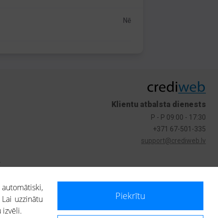
Nē
Klientu atbalsta dienests
P - P 09:00 - 17:30
+371 67-501-335
support@crediweb.lv
s
 automātiski,
Piekrītu
 Lai uzzinātu
izvēli.