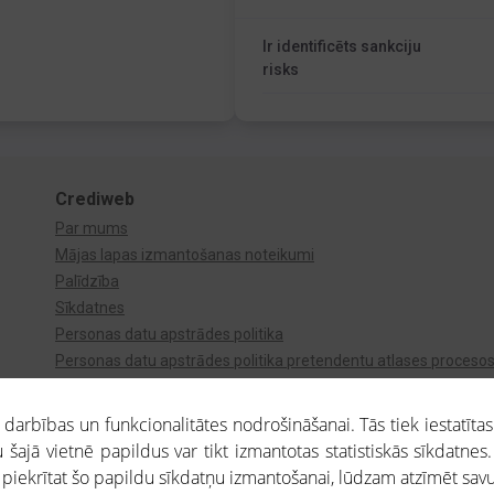
Ir identificēts sankciju
risks
Crediweb
Par mums
Mājas lapas izmantošanas noteikumi
Palīdzība
Sīkdatnes
Personas datu apstrādes politika
Personas datu apstrādes politika pretendentu atlases proceso
Videonovērošana
arbības un funkcionalitātes nodrošināšanai. Tās tiek iestatītas
 šajā vietnē papildus var tikt izmantotas statistiskās sīkdatnes.
a piekrītat šo papildu sīkdatņu izmantošanai, lūdzam atzīmēt savu 