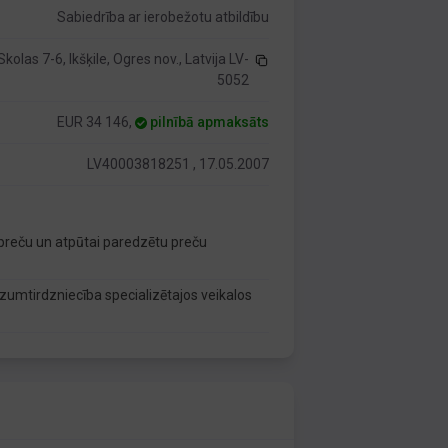
Sabiedrība ar ierobežotu atbildību
Skolas 7-6, Ikšķile, Ogres nov., Latvija LV-
5052
EUR 34 146,
pilnībā apmaksāts
LV40003818251 , 17.05.2007
s preču un atpūtai paredzētu preču
zumtirdzniecība specializētajos veikalos