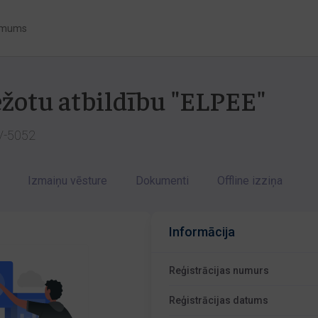
 mums
ežotu atbildību "ELPEE"
LV-5052
Izmaiņu vēsture
Dokumenti
Offline izziņa
Informācija
Reģistrācijas numurs
Reģistrācijas datums