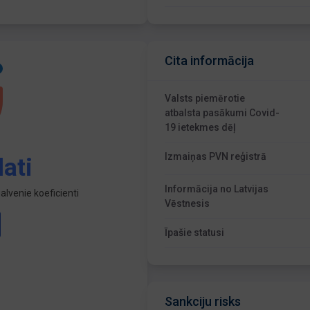
Cita informācija
Valsts piemērotie
atbalsta pasākumi Covid-
19 ietekmes dēļ
Izmaiņas PVN reģistrā
ati
Informācija no Latvijas
lvenie koeficienti
Vēstnesis
Īpašie statusi
Sankciju risks