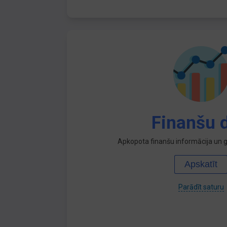
Finanšu d
Apkopota finanšu informācija un ga
Apskatīt
Parādīt saturu