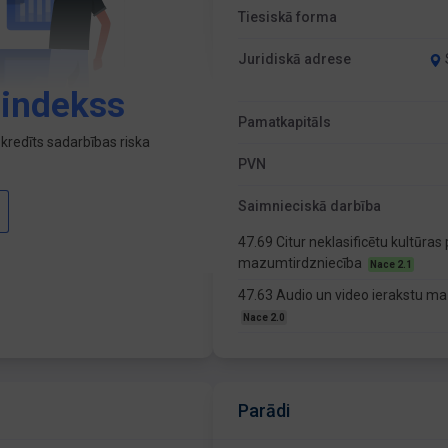
Tiesiskā forma
Juridiskā adrese
 indekss
Pamatkapitāls
kredīts sadarbības riska
PVN
Saimnieciskā darbība
47.69 Citur neklasificētu kultūra
mazumtirdzniecība
Nace 2.1
47.63 Audio un video ierakstu ma
Nace 2.0
Parādi