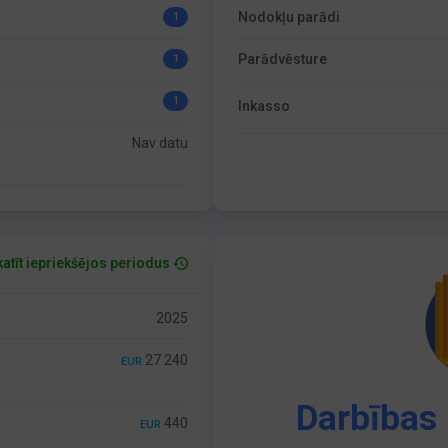
Nodokļu parādi
1
Parādvēsture
1
1
Inkasso
Nav datu
atīt iepriekšējos periodus
2025
27 240
EUR
Darbības 
440
EUR