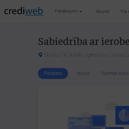
Pakalpojumi
Abonēt
Par
Sabiedrība ar ierob
Skolas 7-6, Ikšķile, Ogres nov., Latvija 
Pārskats
Izziņa
Dzimtas koks