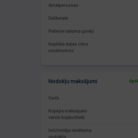
Amatpersonas
Dalībnieki
Patiesie labuma guvēji
Kapitāla daļas citos
uzņēmumos
Nodokļu maksājumi
Apsk
Gads
Kopējie maksājumi
valsts kopbudžetā
Iedzīvotāju ienākuma
nodoklis