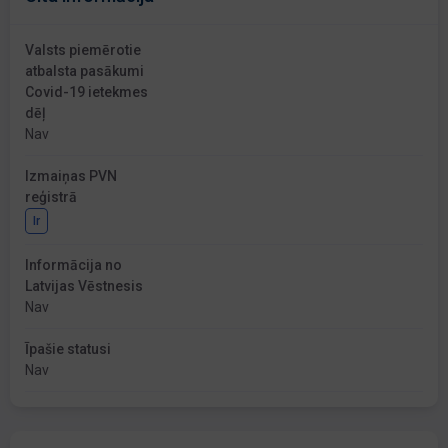
Valsts piemērotie
atbalsta pasākumi
Covid-19 ietekmes
dēļ
Nav
Izmaiņas PVN
reģistrā
Ir
Informācija no
Latvijas Vēstnesis
Nav
Īpašie statusi
Nav