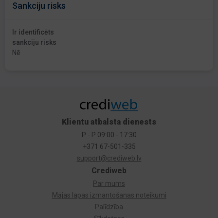
Sankciju risks
Ir identificēts
sankciju risks
Nē
Klientu atbalsta dienests
P - P 09:00 - 17:30
+371 67-501-335
support@crediweb.lv
Crediweb
Par mums
Mājas lapas izmantošanas noteikumi
Palīdzība