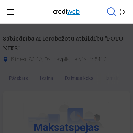
Sabiedrība ar ierobežotu atbildību "FOTO
NIKS"
Jātnieku 80-1A, Daugavpils, Latvija LV-5410
Pārskats
Izziņa
Dzimtas koks
Izmaiņu vēst
Maksātspējas