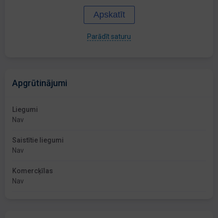
Apskatīt
Parādīt saturu
Apgrūtinājumi
Liegumi
Nav
Saistītie liegumi
Nav
Komercķīlas
Nav