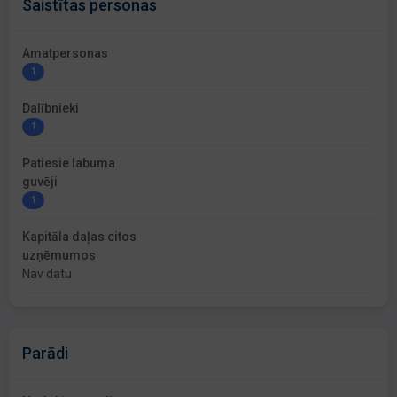
Saistītas personas
Amatpersonas
1
Dalībnieki
1
Patiesie labuma
guvēji
1
Kapitāla daļas citos
uzņēmumos
Nav datu
Parādi