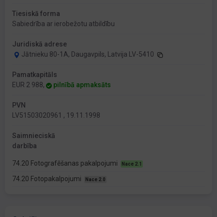
Tiesiskā forma
Sabiedrība ar ierobežotu atbildību
Juridiskā adrese
Jātnieku 80-1A, Daugavpils, Latvija LV-5410
Pamatkapitāls
EUR 2 988,
pilnībā apmaksāts
PVN
LV51503020961 , 19.11.1998
Saimnieciskā
darbība
74.20 Fotografēšanas pakalpojumi
Nace 2.1
74.20 Fotopakalpojumi
Nace 2.0