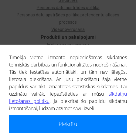
Sīkdatnes
Personas datu apstrādes politika
Personas datu apstrādes politika pretendentu atlases
procesos
Videonovērošana
Produkti un pakalpojumi
Izziņa par uzņēmumu
Izziņa par privātpersonu
Tīmekļa vietne izmanto nepieciešamās sīkdatnes
Dzimtas koks
tehniskās darbības un funkcionalitātes nodrošināšanai.
Uzņēmumu atlase
Tās tiek iestatītas automātiski, un tām nav jāiegūst
Monitorings
lietotāja piekrišana. Ar Jūsu piekrišanu šajā vietnē
Kredītizziņa par ārvalstu uzņēmumiem
papildus var tikt izmantotas statistiskās sīkdatnes. Lai
uzzinātu vairāk, iepazīstieties ar mūsu
sīkdatņu
® CREDITREFORM Latvija
lietošanas politiku
. Ja piekrītat šo papildu sīkdatņu
SIA
izmantošanai, lūdzam atzīmēt savu izvēli.
People illustrations by Storyset
Piekrītu
Informāciju no Uzņēmumu reģistra nodrošina SIA CREDITREFORM Latvija.
Portāla ietvaros saņemtajai informācijai ir uzziņas raksturs, un tai nav