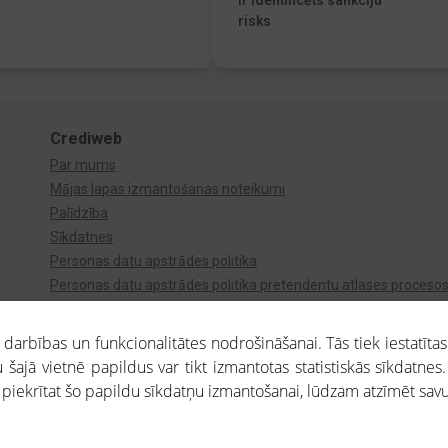
Ir identificēts sankciju
risks
Crediweb
Par mums
Mājas lapas izmantošanas noteikumi
Palīdzība
Sīkdatnes
Personas datu apstrādes politika
Personas datu apstrādes politika pretendentu atlases proceso
Videonovērošana
arbības un funkcionalitātes nodrošināšanai. Tās tiek iestatītas
 šajā vietnē papildus var tikt izmantotas statistiskās sīkdatnes.
a piekrītat šo papildu sīkdatņu izmantošanai, lūdzam atzīmēt savu 
aros saņemtajai informācijai ir uzziņas raksturs, un tai nav juridiska spēka. Portāla l