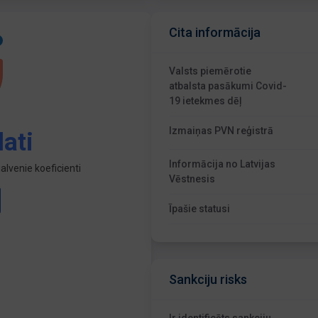
Cita informācija
Valsts piemērotie
atbalsta pasākumi Covid-
19 ietekmes dēļ
Izmaiņas PVN reģistrā
ati
Informācija no Latvijas
lvenie koeficienti
Vēstnesis
Īpašie statusi
Sankciju risks