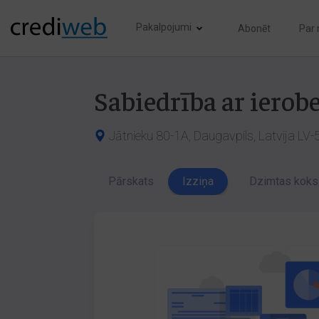
Pakalpojumi
Abonēt
Par
Sabiedrība ar iero
Jātnieku 80-1A, Daugavpils, Latvija LV
Pārskats
Izziņa
Dzimtas koks