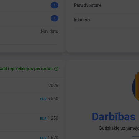
Parādvēsture
1
1
Inkasso
Nav datu
atīt iepriekšējos periodus
2025
5 560
EUR
Darbības 
1 250
EUR
Būtiskākie uzņēmējd
1 670
EUR