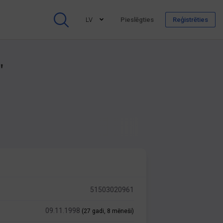
LV
Pieslēgties
Reģistrēties
"
51503020961
09.11.1998
(27 gadi, 8 mēneši)