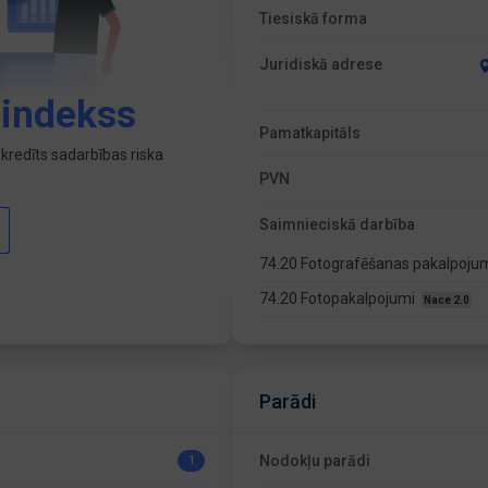
Tiesiskā forma
Juridiskā adrese
 indekss
Pamatkapitāls
kredīts sadarbības riska
PVN
Saimnieciskā darbība
74.20 Fotografēšanas pakalpoju
74.20 Fotopakalpojumi
Nace 2.0
Parādi
Nodokļu parādi
1