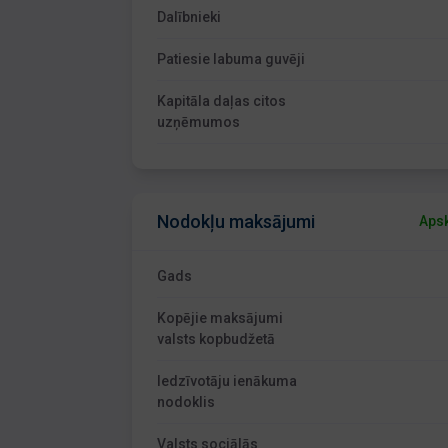
Dalībnieki
Patiesie labuma guvēji
Kapitāla daļas citos
uzņēmumos
Nodokļu maksājumi
Apsk
Gads
Kopējie maksājumi
valsts kopbudžetā
Iedzīvotāju ienākuma
nodoklis
Valsts sociālās