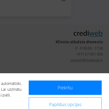
Nē
Klientu atbalsta dienests
P - P 09:00 - 17:30
+371 67-501-335
support@crediweb.lv
s
 automātiski,
Piekrītu
 Lai uzzinātu
izvēli.
Papildus opcijas
ietotājs, izmantojot portālā saņemto informāciju, ir atbildīgs par fizisko