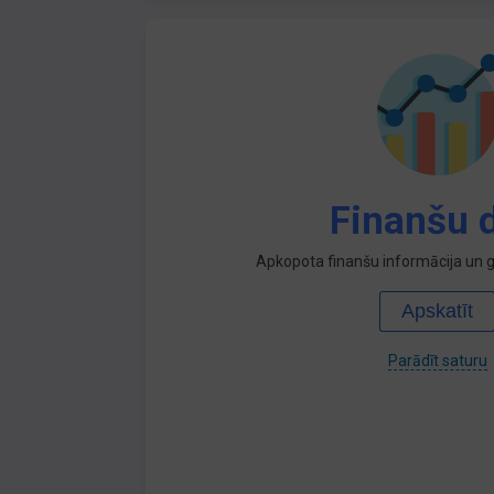
Finanšu d
Apkopota finanšu informācija un ga
Apskatīt
Parādīt saturu