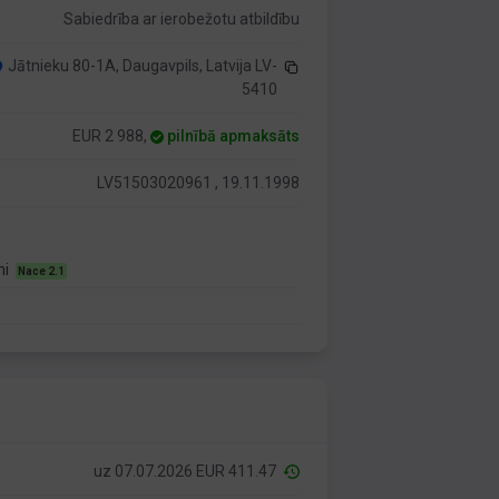
Sabiedrība ar ierobežotu atbildību
Jātnieku 80-1A, Daugavpils, Latvija LV-
5410
EUR 2 988,
pilnībā apmaksāts
LV51503020961 , 19.11.1998
mi
Nace 2.1
uz 07.07.2026 EUR 411.47