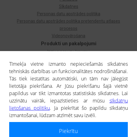
Sīkdatnes
Personas datu apstrādes politika
Personas datu apstrādes politika pretendentu atlases
procesos
Videonovērošana
Produkti un pakalpojumi
Izziņa par uzņēmumu
Izziņa par privātpersonu
Tīmekļa vietne izmanto nepieciešamās sīkdatnes
Dzimtas koks
tehniskās darbības un funkcionalitātes nodrošināšanai.
Uzņēmumu atlase
Tās tiek iestatītas automātiski, un tām nav jāiegūst
Monitorings
lietotāja piekrišana. Ar Jūsu piekrišanu šajā vietnē
Kredītizziņa par ārvalstu uzņēmumiem
papildus var tikt izmantotas statistiskās sīkdatnes. Lai
uzzinātu vairāk, iepazīstieties ar mūsu
sīkdatņu
® CREDITREFORM Latvija
lietošanas politiku
. Ja piekrītat šo papildu sīkdatņu
SIA
izmantošanai, lūdzam atzīmēt savu izvēli.
People illustrations by Storyset
Piekrītu
Informāciju no Uzņēmumu reģistra nodrošina SIA CREDITREFORM Latvija.