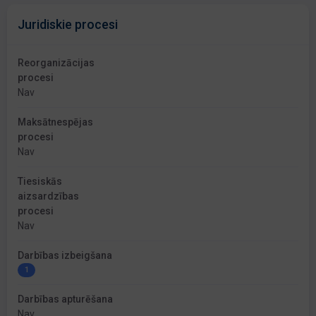
Juridiskie procesi
Reorganizācijas
procesi
Nav
Maksātnespējas
procesi
Nav
Tiesiskās
aizsardzības
procesi
Nav
Darbības izbeigšana
1
Darbības apturēšana
Nav