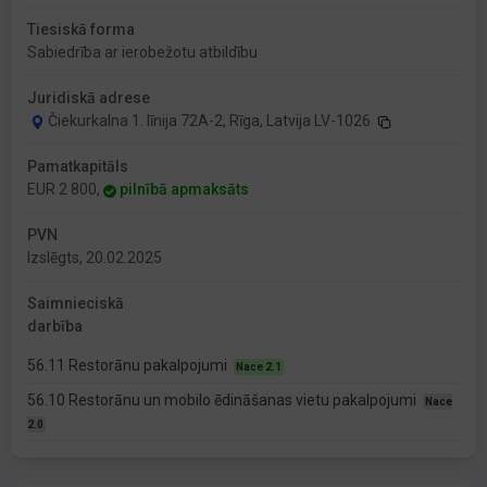
Tiesiskā forma
Sabiedrība ar ierobežotu atbildību
Juridiskā adrese
Čiekurkalna 1. līnija 72A-2, Rīga, Latvija LV-1026
Pamatkapitāls
EUR 2 800,
pilnībā apmaksāts
PVN
Izslēgts, 20.02.2025
Saimnieciskā
darbība
56.11 Restorānu pakalpojumi
Nace 2.1
56.10 Restorānu un mobilo ēdināšanas vietu pakalpojumi
Nace
2.0