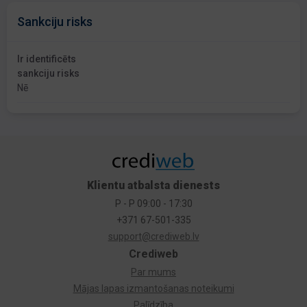
Sankciju risks
Ir identificēts
sankciju risks
Nē
Klientu atbalsta dienests
P - P 09:00 - 17:30
+371 67-501-335
support@crediweb.lv
Crediweb
Par mums
Mājas lapas izmantošanas noteikumi
Palīdzība