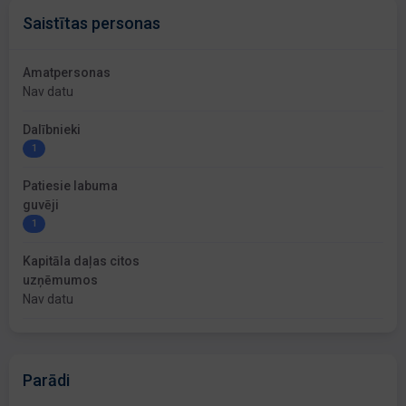
Saistītas personas
Amatpersonas
Nav datu
Dalībnieki
1
Patiesie labuma
guvēji
1
Kapitāla daļas citos
uzņēmumos
Nav datu
Parādi