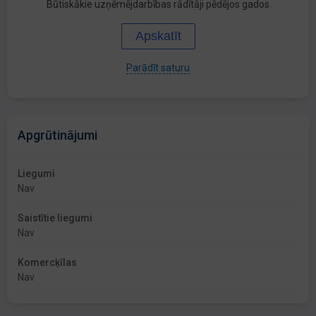
Būtiskākie uzņēmējdarbības rādītāji pēdējos gados
Apskatīt
Parādīt saturu
Apgrūtinājumi
Liegumi
Nav
Saistītie liegumi
Nav
Komercķīlas
Nav