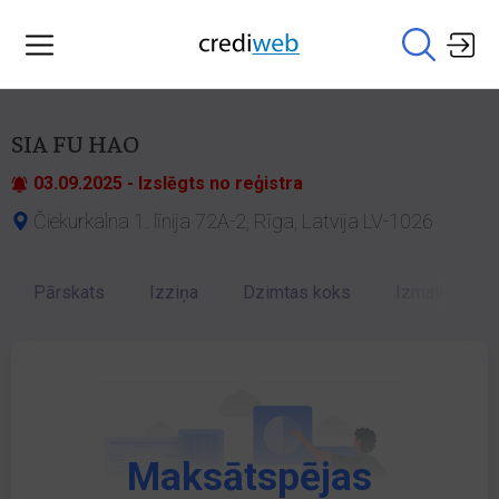
SIA FU HAO
03.09.2025 - Izslēgts no reģistra
Čiekurkalna 1. līnija 72A-2, Rīga, Latvija LV-1026
Pārskats
Izziņa
Dzimtas koks
Izmaiņu vēst
Maksātspējas