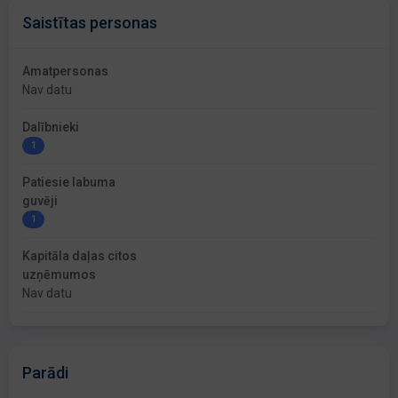
Saistītas personas
Amatpersonas
Nav datu
Dalībnieki
1
Patiesie labuma
guvēji
1
Kapitāla daļas citos
uzņēmumos
Nav datu
Parādi