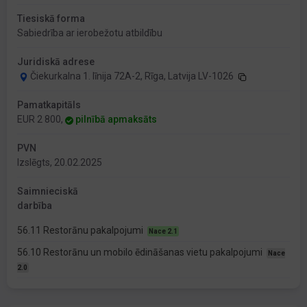
Tiesiskā forma
Sabiedrība ar ierobežotu atbildību
Juridiskā adrese
Čiekurkalna 1. līnija 72A-2, Rīga, Latvija LV-1026
Pamatkapitāls
EUR 2 800,
pilnībā apmaksāts
PVN
Izslēgts, 20.02.2025
Saimnieciskā
darbība
56.11 Restorānu pakalpojumi
Nace 2.1
56.10 Restorānu un mobilo ēdināšanas vietu pakalpojumi
Nace
2.0