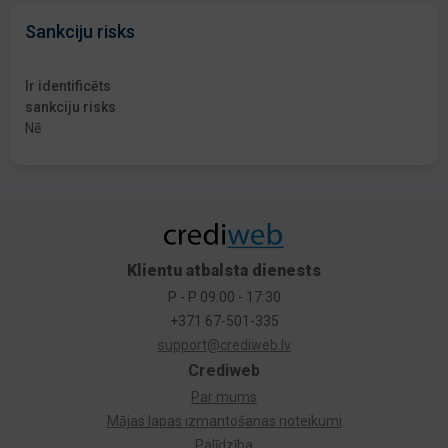
Sankciju risks
Ir identificēts
sankciju risks
Nē
Klientu atbalsta dienests
P - P 09:00 - 17:30
+371 67-501-335
support@crediweb.lv
Crediweb
Par mums
Mājas lapas izmantošanas noteikumi
Palīdzība