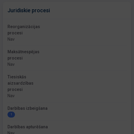
Juridiskie procesi
Reorganizācijas
procesi
Nav
Maksātnespējas
procesi
Nav
Tiesiskās
aizsardzības
procesi
Nav
Darbības izbeigšana
1
Darbības apturēšana
Nav