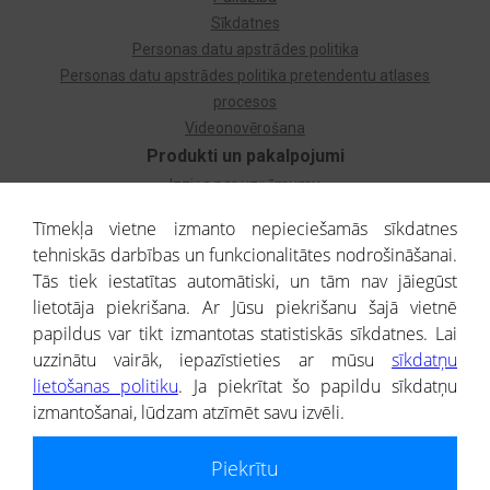
Sīkdatnes
Personas datu apstrādes politika
Personas datu apstrādes politika pretendentu atlases
procesos
Videonovērošana
Produkti un pakalpojumi
Izziņa par uzņēmumu
Izziņa par privātpersonu
Tīmekļa vietne izmanto nepieciešamās sīkdatnes
Dzimtas koks
tehniskās darbības un funkcionalitātes nodrošināšanai.
Uzņēmumu atlase
Tās tiek iestatītas automātiski, un tām nav jāiegūst
Monitorings
lietotāja piekrišana. Ar Jūsu piekrišanu šajā vietnē
Kredītizziņa par ārvalstu uzņēmumiem
papildus var tikt izmantotas statistiskās sīkdatnes. Lai
uzzinātu vairāk, iepazīstieties ar mūsu
sīkdatņu
® CREDITREFORM Latvija
lietošanas politiku
. Ja piekrītat šo papildu sīkdatņu
SIA
izmantošanai, lūdzam atzīmēt savu izvēli.
People illustrations by Storyset
Piekrītu
Informāciju no Uzņēmumu reģistra nodrošina SIA CREDITREFORM Latvija.