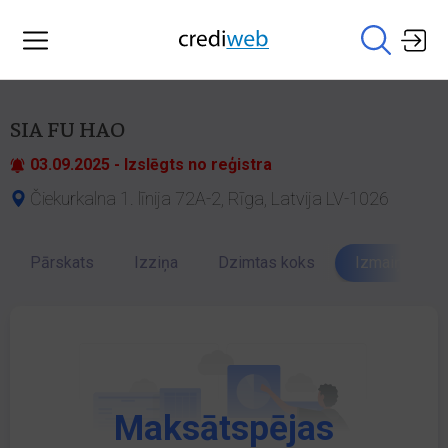
SIA FU HAO
03.09.2025 - Izslēgts no reģistra
Čiekurkalna 1. līnija 72A-2, Rīga, Latvija LV-1026
Pārskats
Izziņa
Dzimtas koks
Izmaiņu vēst
Maksātspējas