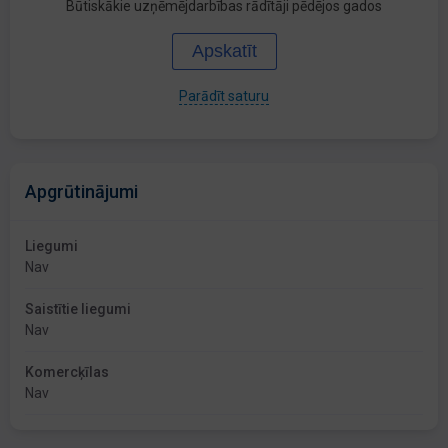
Būtiskākie uzņēmējdarbības rādītāji pēdējos gados
Apskatīt
Parādīt saturu
Apgrūtinājumi
Liegumi
Nav
Saistītie liegumi
Nav
Komercķīlas
Nav