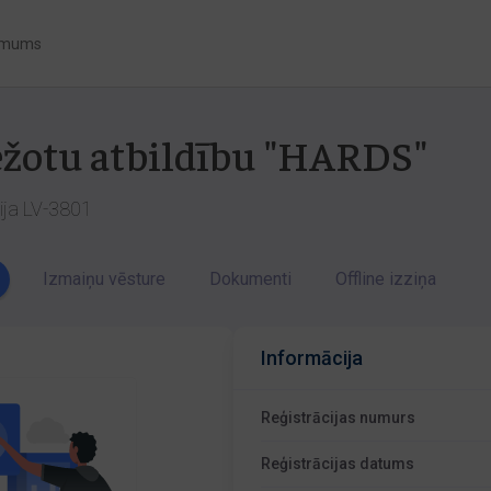
 mums
bežotu atbildību "HARDS"
vija LV-3801
Izmaiņu vēsture
Dokumenti
Offline izziņa
Informācija
Reģistrācijas numurs
Reģistrācijas datums