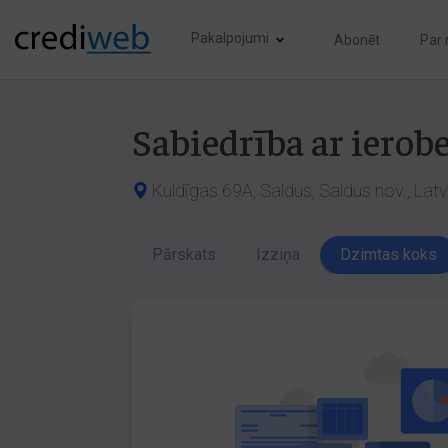
Pakalpojumi
Abonēt
Par
Sabiedrība ar iero
Kuldīgas 69A, Saldus, Saldus nov., Lat
Pārskats
Izziņa
Dzimtas koks