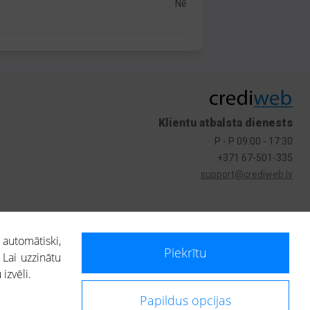
Nē
Klientu atbalsta dienests
P - P 09:00 - 17:30
+371 67-501-335
support@crediweb.lv
s
 automātiski,
Piekrītu
 Lai uzzinātu
izvēli.
Papildus opcijas
ietotājs, izmantojot portālā saņemto informāciju, ir atbildīgs par fizisko