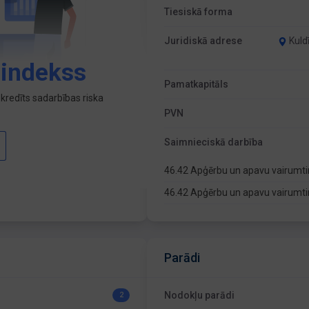
Tiesiskā forma
Juridiskā adrese
Kuld
 indekss
Pamatkapitāls
kredīts sadarbības riska
PVN
Saimnieciskā darbība
46.42 Apģērbu un apavu vairumti
46.42 Apģērbu un apavu vairumti
Parādi
Nodokļu parādi
2