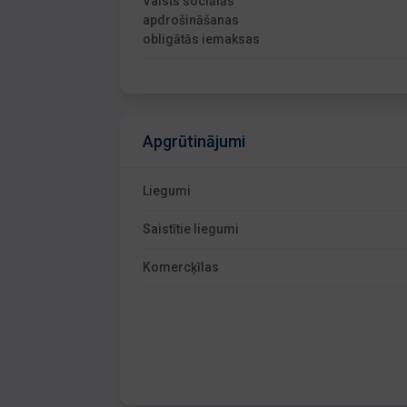
Valsts sociālās
apdrošināšanas
obligātās iemaksas
Apgrūtinājumi
Liegumi
Saistītie liegumi
Komercķīlas