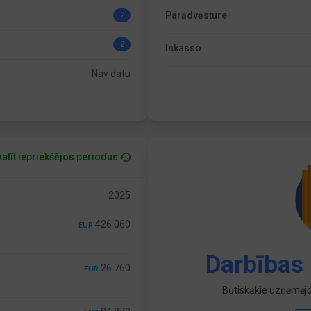
Parādvēsture
2
2
Inkasso
Nav datu
atīt iepriekšējos periodus
2025
426 060
EUR
Darbības 
26 760
EUR
Būtiskākie uzņēmējd