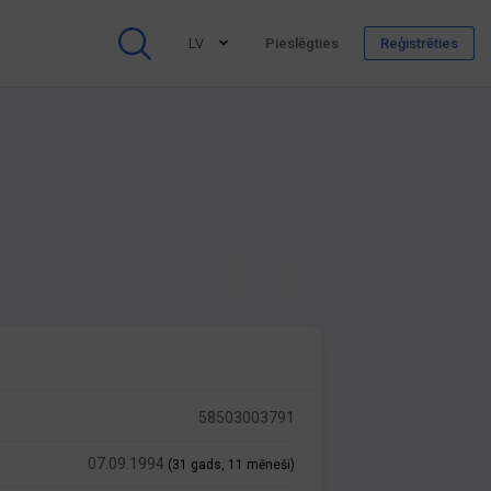
LV
Pieslēgties
Reģistrēties
58503003791
07.09.1994
(31 gads, 11 mēneši)