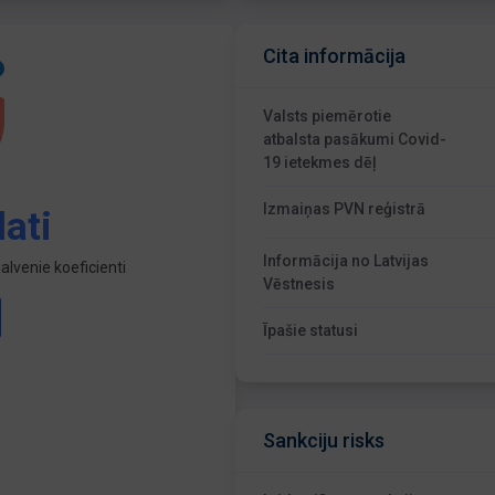
Cita informācija
Valsts piemērotie
atbalsta pasākumi Covid-
19 ietekmes dēļ
Izmaiņas PVN reģistrā
ati
Informācija no Latvijas
lvenie koeficienti
Vēstnesis
Īpašie statusi
Sankciju risks