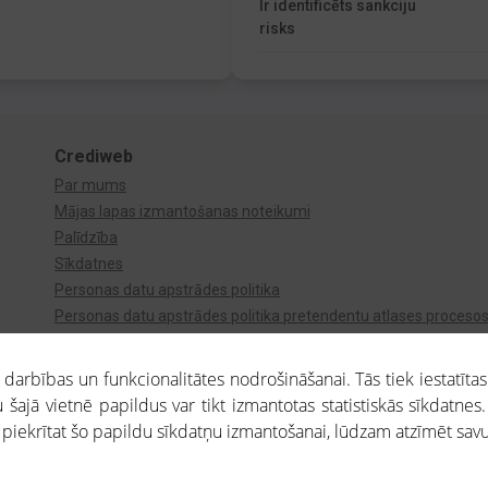
Ir identificēts sankciju
risks
Crediweb
Par mums
Mājas lapas izmantošanas noteikumi
Palīdzība
Sīkdatnes
Personas datu apstrādes politika
Personas datu apstrādes politika pretendentu atlases proceso
Videonovērošana
arbības un funkcionalitātes nodrošināšanai. Tās tiek iestatītas
 šajā vietnē papildus var tikt izmantotas statistiskās sīkdatnes.
a piekrītat šo papildu sīkdatņu izmantošanai, lūdzam atzīmēt savu 
aros saņemtajai informācijai ir uzziņas raksturs, un tai nav juridiska spēka. Portāla l