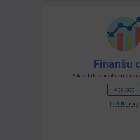
Finanšu d
Apkopota finanšu informācija un ga
Apskatīt
Parādīt saturu