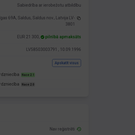
Sabiedrība ar ierobežotu atbildību
īgas 69A, Saldus, Saldus nov., Latvija LV-
3801
EUR 21 300,
pilnībā apmaksāts
LV58503003791 , 10.09.1996
Apskatīt visus
rdzniecība
Nace 2.1
rdzniecība
Nace 2.0
Nav reģistrēti