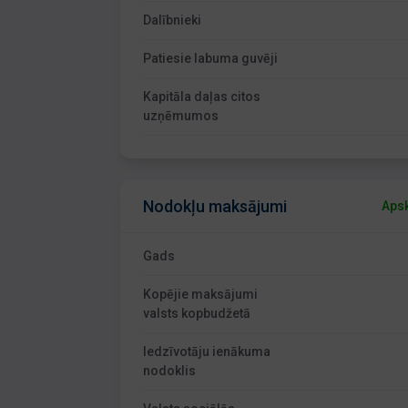
Dalībnieki
Patiesie labuma guvēji
Kapitāla daļas citos
uzņēmumos
Nodokļu maksājumi
Apsk
Gads
Kopējie maksājumi
valsts kopbudžetā
Iedzīvotāju ienākuma
nodoklis