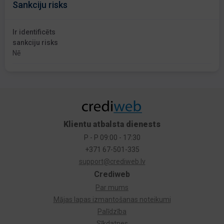
Sankciju risks
Ir identificēts
sankciju risks
Nē
Klientu atbalsta dienests
P - P 09:00 - 17:30
+371 67-501-335
support@crediweb.lv
Crediweb
Par mums
Mājas lapas izmantošanas noteikumi
Palīdzība
Sīkdatnes