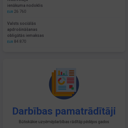
ienākuma nodoklis
26 760
EUR
Valsts sociālās
apdrošināšanas
obligātās iemaksas
84 870
EUR
Darbības pamatrādītāji
Būtiskākie uzņēmējdarbības rādītāji pēdējos gados