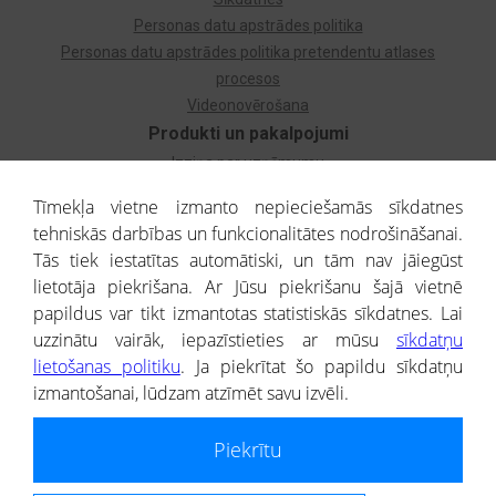
Personas datu apstrādes politika
Personas datu apstrādes politika pretendentu atlases
procesos
Videonovērošana
Produkti un pakalpojumi
Izziņa par uzņēmumu
Izziņa par privātpersonu
Tīmekļa vietne izmanto nepieciešamās sīkdatnes
Dzimtas koks
tehniskās darbības un funkcionalitātes nodrošināšanai.
Uzņēmumu atlase
Tās tiek iestatītas automātiski, un tām nav jāiegūst
Monitorings
lietotāja piekrišana. Ar Jūsu piekrišanu šajā vietnē
Kredītizziņa par ārvalstu uzņēmumiem
papildus var tikt izmantotas statistiskās sīkdatnes. Lai
uzzinātu vairāk, iepazīstieties ar mūsu
sīkdatņu
® CREDITREFORM Latvija
lietošanas politiku
. Ja piekrītat šo papildu sīkdatņu
SIA
izmantošanai, lūdzam atzīmēt savu izvēli.
People illustrations by Storyset
Piekrītu
Informāciju no Uzņēmumu reģistra nodrošina SIA CREDITREFORM Latvija.
Portāla ietvaros saņemtajai informācijai ir uzziņas raksturs, un tai nav