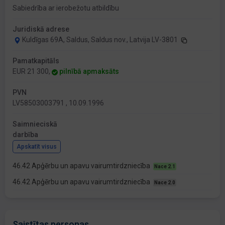
Sabiedrība ar ierobežotu atbildību
Juridiskā adrese
Kuldīgas 69A, Saldus, Saldus nov., Latvija LV-3801
Pamatkapitāls
EUR 21 300,
pilnībā apmaksāts
PVN
LV58503003791 , 10.09.1996
Saimnieciskā
darbība
Apskatīt visus
46.42 Apģērbu un apavu vairumtirdzniecība
Nace 2.1
46.42 Apģērbu un apavu vairumtirdzniecība
Nace 2.0
Saistītas personas