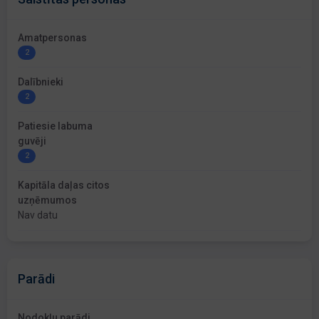
Amatpersonas
2
Dalībnieki
2
Patiesie labuma
guvēji
2
Kapitāla daļas citos
uzņēmumos
Nav datu
Parādi
Nodokļu parādi