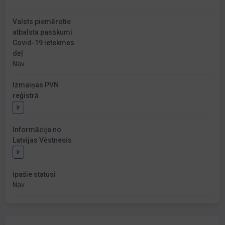
Valsts piemērotie
atbalsta pasākumi
Covid-19 ietekmes
dēļ
Nav
Izmaiņas PVN
reģistrā
Ir
Informācija no
Latvijas Vēstnesis
Ir
Īpašie statusi
Nav