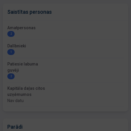
Saistītas personas
Amatpersonas
2
Dalībnieki
1
Patiesie labuma
guvēji
2
Kapitāla daļas citos
uzņēmumos
Nav datu
Parādi