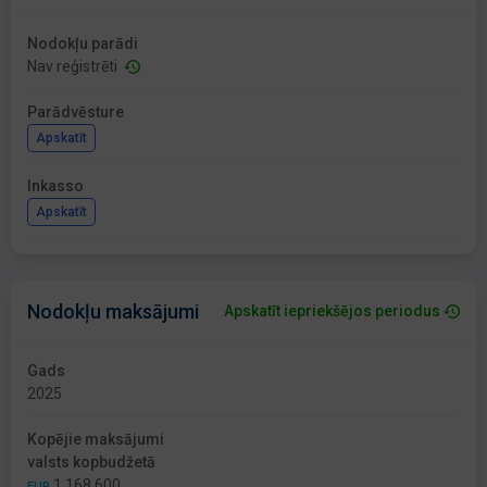
Nodokļu parādi
Nav reģistrēti
Parādvēsture
Apskatīt
Inkasso
Apskatīt
Nodokļu maksājumi
Apskatīt iepriekšējos periodus
Gads
2025
Kopējie maksājumi
valsts kopbudžetā
1 168 600
EUR