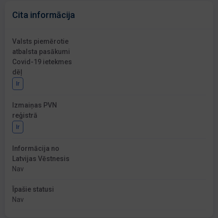
Cita informācija
Valsts piemērotie
atbalsta pasākumi
Covid-19 ietekmes
dēļ
Ir
Izmaiņas PVN
reģistrā
Ir
Informācija no
Latvijas Vēstnesis
Nav
Īpašie statusi
Nav