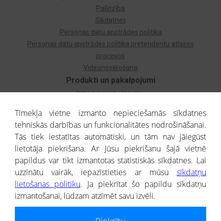
Palīdzība
Sīkdatnes
Personas datu apstrādes politika
Personas datu apstrādes politika pretendentu atlases
procesos
Videonovērošana
Produkti un pakalpojumi
Izziņa par uzņēmumu
Izziņa par privātpersonu
Tīmekļa vietne izmanto nepieciešamās sīkdatnes
Dzimtas koks
tehniskās darbības un funkcionalitātes nodrošināšanai.
Uzņēmumu atlase
Tās tiek iestatītas automātiski, un tām nav jāiegūst
Monitorings
lietotāja piekrišana. Ar Jūsu piekrišanu šajā vietnē
Kredītizziņa par ārvalstu uzņēmumiem
papildus var tikt izmantotas statistiskās sīkdatnes. Lai
uzzinātu vairāk, iepazīstieties ar mūsu
sīkdatņu
® CREDITREFORM Latvija
lietošanas politiku
. Ja piekrītat šo papildu sīkdatņu
SIA
izmantošanai, lūdzam atzīmēt savu izvēli.
People illustrations by Storyset