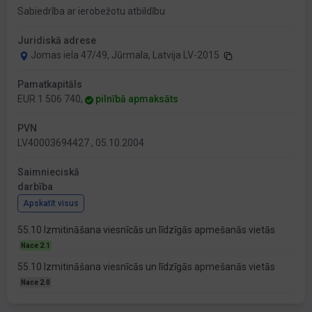
Sabiedrība ar ierobežotu atbildību
Juridiskā adrese
Jomas iela 47/49, Jūrmala, Latvija LV-2015
Pamatkapitāls
EUR 1 506 740,
pilnībā apmaksāts
PVN
LV40003694427 , 05.10.2004
Saimnieciskā
darbība
Apskatīt visus
55.10 Izmitināšana viesnīcās un līdzīgās apmešanās vietās
Nace 2.1
55.10 Izmitināšana viesnīcās un līdzīgās apmešanās vietās
Nace 2.0