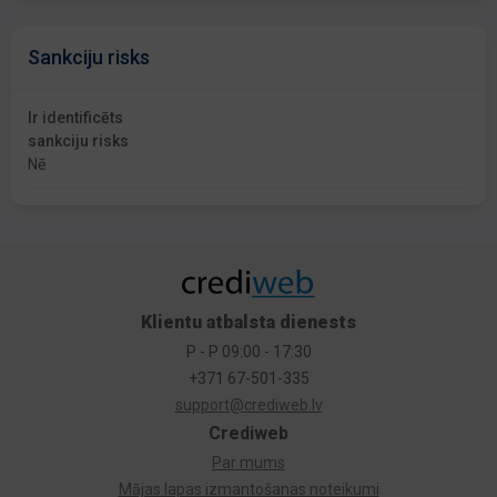
Sankciju risks
Ir identificēts
sankciju risks
Nē
Klientu atbalsta dienests
P - P 09:00 - 17:30
+371 67-501-335
support@crediweb.lv
Crediweb
Par mums
Mājas lapas izmantošanas noteikumi