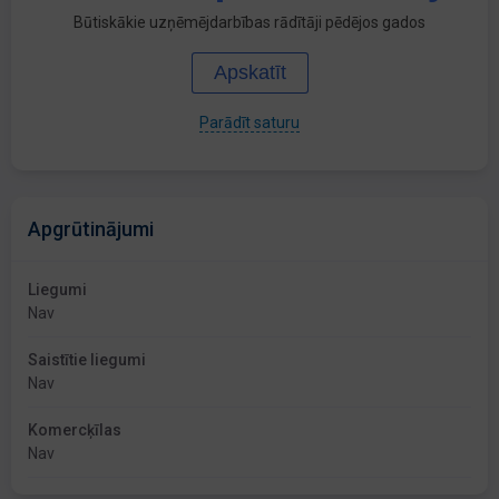
Būtiskākie uzņēmējdarbības rādītāji pēdējos gados
Apskatīt
Parādīt saturu
Apgrūtinājumi
Liegumi
Nav
Saistītie liegumi
Nav
Komercķīlas
Nav