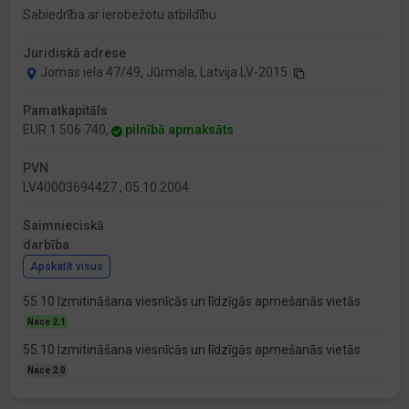
Sabiedrība ar ierobežotu atbildību
Juridiskā adrese
Jomas iela 47/49, Jūrmala, Latvija LV-2015
Pamatkapitāls
EUR 1 506 740,
pilnībā apmaksāts
PVN
LV40003694427 , 05.10.2004
Saimnieciskā
darbība
Apskatīt visus
55.10 Izmitināšana viesnīcās un līdzīgās apmešanās vietās
Nace 2.1
55.10 Izmitināšana viesnīcās un līdzīgās apmešanās vietās
Nace 2.0