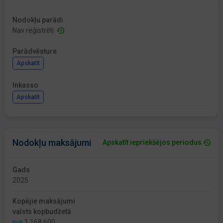
Nodokļu parādi
Nav reģistrēti
Parādvēsture
Apskatīt
Inkasso
Apskatīt
Nodokļu maksājumi
Apskatīt iepriekšējos periodus
Gads
2025
Kopējie maksājumi
valsts kopbudžetā
1 168 600
EUR