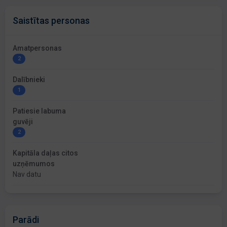
Saistītas personas
Amatpersonas
2
Dalībnieki
1
Patiesie labuma
guvēji
2
Kapitāla daļas citos
uzņēmumos
Nav datu
Parādi