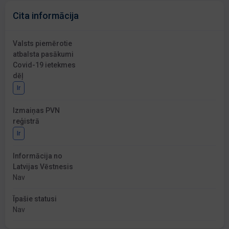
Cita informācija
Valsts piemērotie
atbalsta pasākumi
Covid-19 ietekmes
dēļ
Ir
Izmaiņas PVN
reģistrā
Ir
Informācija no
Latvijas Vēstnesis
Nav
Īpašie statusi
Nav