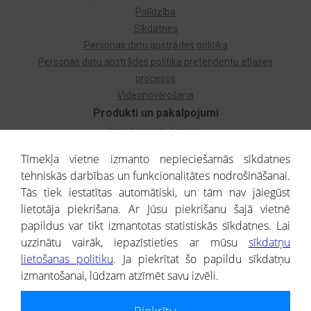
Palīdzība
Sīkdatnes
Personas datu apstrādes politika
Personas datu apstrādes politika pretendentu atlases
procesos
Videonovērošana
Produkti un pakalpojumi
Izziņa par uzņēmumu
Izziņa par privātpersonu
Tīmekļa vietne izmanto nepieciešamās sīkdatnes
Dzimtas koks
tehniskās darbības un funkcionalitātes nodrošināšanai.
Uzņēmumu atlase
Tās tiek iestatītas automātiski, un tām nav jāiegūst
Monitorings
lietotāja piekrišana. Ar Jūsu piekrišanu šajā vietnē
Kredītizziņa par ārvalstu uzņēmumiem
papildus var tikt izmantotas statistiskās sīkdatnes. Lai
uzzinātu vairāk, iepazīstieties ar mūsu
sīkdatņu
® CREDITREFORM Latvija
lietošanas politiku
. Ja piekrītat šo papildu sīkdatņu
SIA
izmantošanai, lūdzam atzīmēt savu izvēli.
People illustrations by Storyset