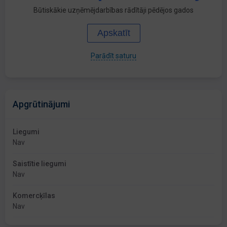
Būtiskākie uzņēmējdarbības rādītāji pēdējos gados
Apskatīt
Parādīt saturu
Apgrūtinājumi
Liegumi
Nav
Saistītie liegumi
Nav
Komercķīlas
Nav