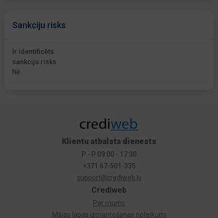
Sankciju risks
Ir identificēts
sankciju risks
Nē
Klientu atbalsta dienests
P - P 09:00 - 17:30
+371 67-501-335
support@crediweb.lv
Crediweb
Par mums
Mājas lapas izmantošanas noteikumi