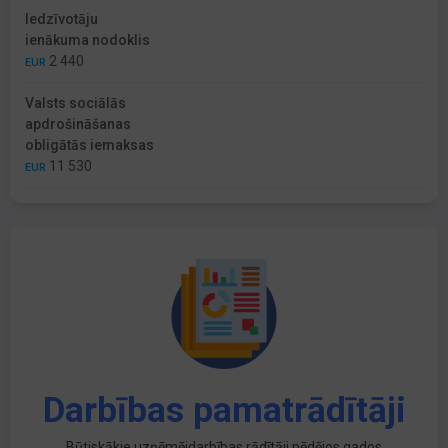
Iedzīvotāju
ienākuma nodoklis
2 440
EUR
Valsts sociālās
apdrošināšanas
obligātās iemaksas
11 530
EUR
Darbības pamatrādītāji
Būtiskākie uzņēmējdarbības rādītāji pēdējos gados