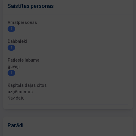
Saistītas personas
Amatpersonas
1
Dalībnieki
1
Patiesie labuma
guvēji
1
Kapitāla daļas citos
uzņēmumos
Nav datu
Parādi