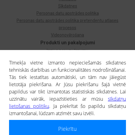
Sīkdatnes
Personas datu apstrādes politika
Personas datu apstrādes politika pretendentu atlases
procesos
Videonovērošana
Produkti un pakalpojumi
Izziņa par uzņēmumu
Izziņa par privātpersonu
Tīmekļa vietne izmanto nepieciešamās sīkdatnes
Dzimtas koks
tehniskās darbības un funkcionalitātes nodrošināšanai.
Uzņēmumu atlase
Tās tiek iestatītas automātiski, un tām nav jāiegūst
Monitorings
lietotāja piekrišana. Ar Jūsu piekrišanu šajā vietnē
Kredītizziņa par ārvalstu uzņēmumiem
papildus var tikt izmantotas statistiskās sīkdatnes. Lai
uzzinātu vairāk, iepazīstieties ar mūsu
sīkdatņu
® CREDITREFORM Latvija
lietošanas politiku
. Ja piekrītat šo papildu sīkdatņu
SIA
izmantošanai, lūdzam atzīmēt savu izvēli.
People illustrations by Storyset
Piekrītu
Informāciju no Uzņēmumu reģistra nodrošina SIA CREDITREFORM Latvija.