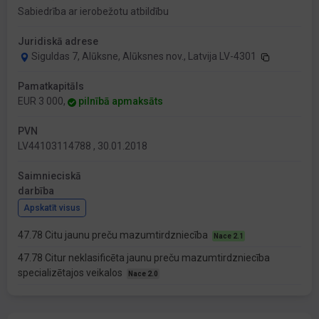
Sabiedrība ar ierobežotu atbildību
Juridiskā adrese
Siguldas 7, Alūksne, Alūksnes nov., Latvija LV-4301
Pamatkapitāls
EUR 3 000,
pilnībā apmaksāts
PVN
LV44103114788 , 30.01.2018
Saimnieciskā
darbība
Apskatīt visus
47.78 Citu jaunu preču mazumtirdzniecība
Nace 2.1
47.78 Citur neklasificēta jaunu preču mazumtirdzniecība
specializētajos veikalos
Nace 2.0