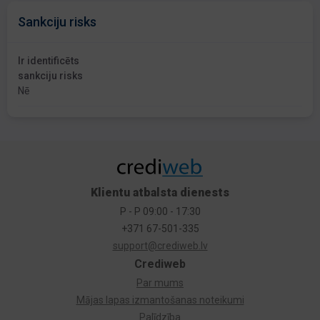
Sankciju risks
Ir identificēts
sankciju risks
Nē
Klientu atbalsta dienests
P - P 09:00 - 17:30
+371 67-501-335
support@crediweb.lv
Crediweb
Par mums
Mājas lapas izmantošanas noteikumi
Palīdzība