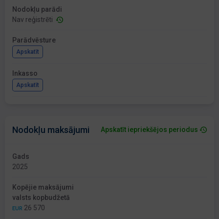
Nodokļu parādi
Nav reģistrēti
Parādvēsture
Apskatīt
Inkasso
Apskatīt
Nodokļu maksājumi
Apskatīt iepriekšējos periodus
Gads
2025
Kopējie maksājumi
valsts kopbudžetā
26 570
EUR