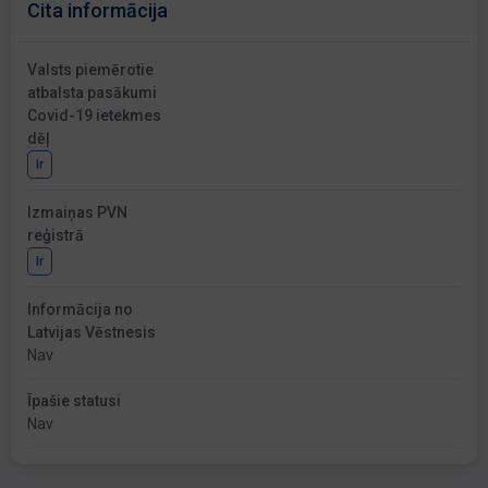
Cita informācija
Valsts piemērotie
atbalsta pasākumi
Covid-19 ietekmes
dēļ
Ir
Izmaiņas PVN
reģistrā
Ir
Informācija no
Latvijas Vēstnesis
Nav
Īpašie statusi
Nav