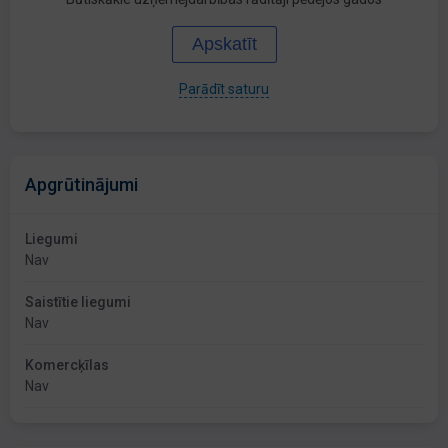
Apskatīt
Parādīt saturu
Apgrūtinājumi
Liegumi
Nav
Saistītie liegumi
Nav
Komercķīlas
Nav