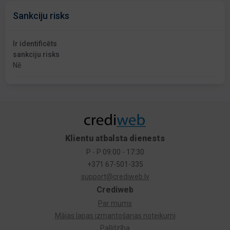
Sankciju risks
Ir identificēts
sankciju risks
Nē
Klientu atbalsta dienests
P - P 09:00 - 17:30
+371 67-501-335
support@crediweb.lv
Crediweb
Par mums
Mājas lapas izmantošanas noteikumi
Palīdzība