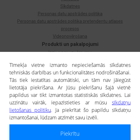
Sīkdatnes
Personas datu apstrādes politika
Personas datu apstrādes politika pretendentu atlases
procesos
Videonovērošana
Produkti un pakalpojumi
Izziņa par uzņēmumu
Izziņa par privātpersonu
Tīmekļa vietne izmanto nepieciešamās sīkdatnes
Dzimtas koks
tehniskās darbības un funkcionalitātes nodrošināšanai.
Uzņēmumu atlase
Tās tiek iestatītas automātiski, un tām nav jāiegūst
Monitorings
lietotāja piekrišana. Ar Jūsu piekrišanu šajā vietnē
Kredītizziņa par ārvalstu uzņēmumiem
papildus var tikt izmantotas statistiskās sīkdatnes. Lai
uzzinātu vairāk, iepazīstieties ar mūsu
sīkdatņu
® CREDITREFORM Latvija
lietošanas politiku
. Ja piekrītat šo papildu sīkdatņu
SIA
izmantošanai, lūdzam atzīmēt savu izvēli.
People illustrations by Storyset
Piekrītu
Informāciju no Uzņēmumu reģistra nodrošina SIA CREDITREFORM Latvija.