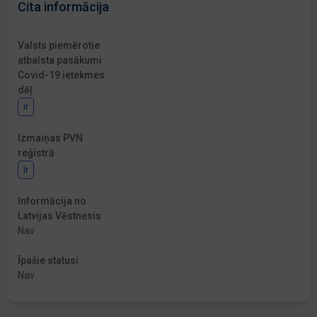
Cita informācija
Valsts piemērotie
atbalsta pasākumi
Covid-19 ietekmes
dēļ
Ir
Izmaiņas PVN
reģistrā
Ir
Informācija no
Latvijas Vēstnesis
Nav
Īpašie statusi
Nav