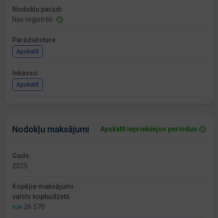
Nodokļu parādi
Nav reģistrēti
Parādvēsture
Apskatīt
Inkasso
Apskatīt
Nodokļu maksājumi
Apskatīt iepriekšējos periodus
Gads
2025
Kopējie maksājumi
valsts kopbudžetā
26 570
EUR