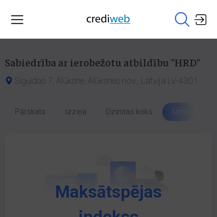
Sabiedrība ar ierobežotu atbildību "HRD"
Siguldas 7, Alūksne, Alūksnes nov., Latvija LV-4301
Pārskats
Izziņa
Dzimtas koks
Izmaiņu vēst
Maksātspējas