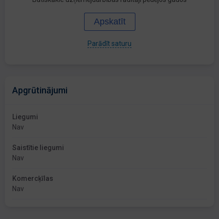
Apskatīt
Parādīt saturu
Apgrūtinājumi
Liegumi
Nav
Saistītie liegumi
Nav
Komercķīlas
Nav