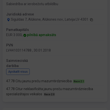
Sabiedrība ar ierobežotu atbildību
Juridiskā adrese
Siguldas 7, Alūksne, Alūksnes nov., Latvija LV-4301
Pamatkapitāls
EUR 3 000,
pilnībā apmaksāts
PVN
LV44103114788 , 30.01.2018
Saimnieciskā
darbība
Apskatīt visus
47.78 Citu jaunu preču mazumtirdzniecība
Nace 2.1
47.78 Citur neklasificēta jaunu preču mazumtirdzniecība
specializētajos veikalos
Nace 2.0