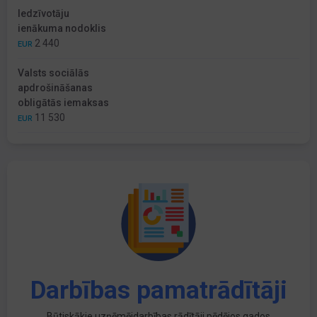
Iedzīvotāju
ienākuma nodoklis
2 440
EUR
Valsts sociālās
apdrošināšanas
obligātās iemaksas
11 530
EUR
Darbības pamatrādītāji
Būtiskākie uzņēmējdarbības rādītāji pēdējos gados