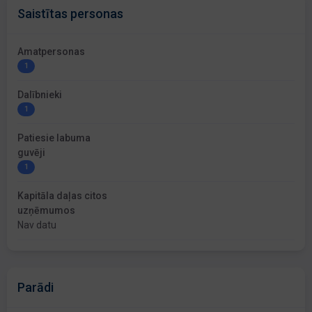
Saistītas personas
Amatpersonas
1
Dalībnieki
1
Patiesie labuma
guvēji
1
Kapitāla daļas citos
uzņēmumos
Nav datu
Parādi