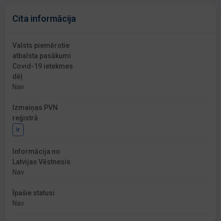
Cita informācija
Valsts piemērotie
atbalsta pasākumi
Covid-19 ietekmes
dēļ
Nav
Izmaiņas PVN
reģistrā
Ir
Informācija no
Latvijas Vēstnesis
Nav
Īpašie statusi
Nav