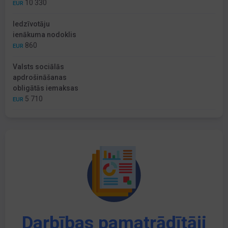
10 330
EUR
Iedzīvotāju
ienākuma nodoklis
860
EUR
Valsts sociālās
apdrošināšanas
obligātās iemaksas
5 710
EUR
Darbības pamatrādītāji