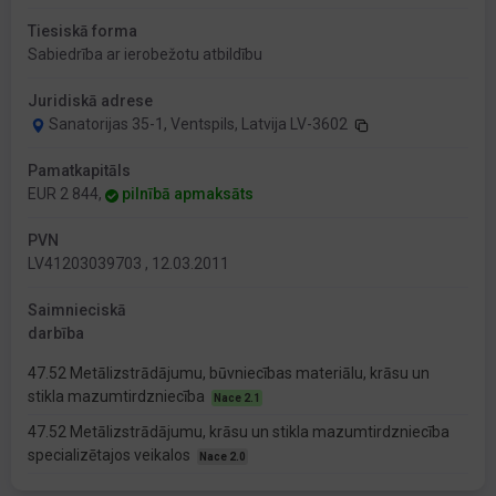
Tiesiskā forma
Sabiedrība ar ierobežotu atbildību
Juridiskā adrese
Sanatorijas 35-1, Ventspils, Latvija LV-3602
Pamatkapitāls
EUR 2 844,
pilnībā apmaksāts
PVN
LV41203039703 , 12.03.2011
Saimnieciskā
darbība
47.52 Metālizstrādājumu, būvniecības materiālu, krāsu un
stikla mazumtirdzniecība
Nace 2.1
47.52 Metālizstrādājumu, krāsu un stikla mazumtirdzniecība
specializētajos veikalos
Nace 2.0