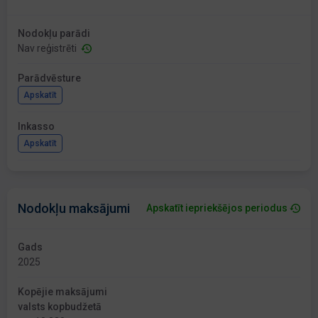
Nodokļu parādi
Nav reģistrēti
Parādvēsture
Apskatīt
Inkasso
Apskatīt
Nodokļu maksājumi
Apskatīt iepriekšējos periodus
Gads
2025
Kopējie maksājumi
valsts kopbudžetā