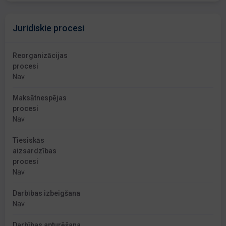
Juridiskie procesi
Reorganizācijas
procesi
Nav
Maksātnespējas
procesi
Nav
Tiesiskās
aizsardzības
procesi
Nav
Darbības izbeigšana
Nav
Darbības apturēšana