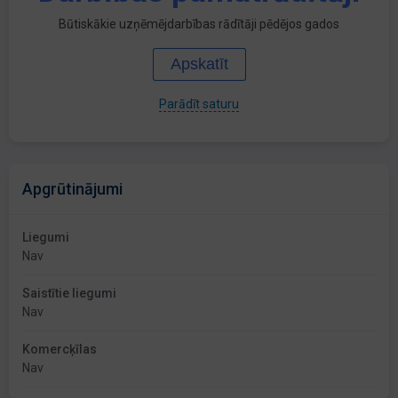
Būtiskākie uzņēmējdarbības rādītāji pēdējos gados
Apskatīt
Parādīt saturu
Apgrūtinājumi
Liegumi
Nav
Saistītie liegumi
Nav
Komercķīlas
Nav