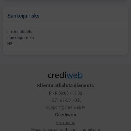
Sankciju risks
Ir identificēts
sankciju risks
Nē
Klientu atbalsta dienests
P - P 09:00 - 17:30
+371 67-501-335
support@crediweb.lv
Crediweb
Par mums
Mājas lapas izmantošanas noteikumi