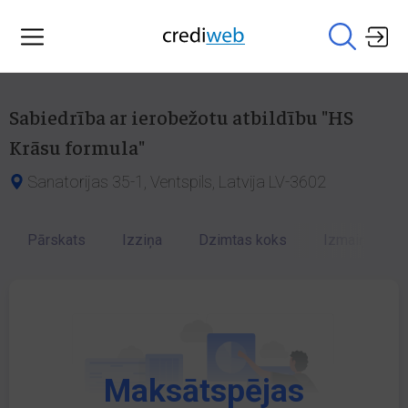
Sabiedrība ar ierobežotu atbildību "HS
Krāsu formula"
Sanatorijas 35-1, Ventspils, Latvija LV-3602
Pārskats
Izziņa
Dzimtas koks
Izmaiņu vēst
Maksātspējas