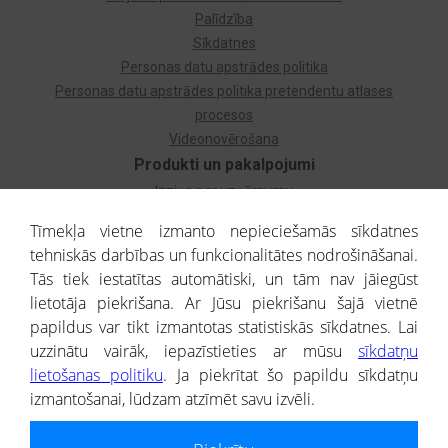
Palīdzība
Sīkdatnes
Personas datu apstrādes politika
Personas datu apstrādes politika pretendentu atlases
procesos
Videonovērošana
Produkti un pakalpojumi
Izziņa par uzņēmumu
Izziņa par privātpersonu
Tīmekļa vietne izmanto nepieciešamās sīkdatnes
Dzimtas koks
tehniskās darbības un funkcionalitātes nodrošināšanai.
Uzņēmumu atlase
Tās tiek iestatītas automātiski, un tām nav jāiegūst
Monitorings
lietotāja piekrišana. Ar Jūsu piekrišanu šajā vietnē
Kredītizziņa par ārvalstu uzņēmumiem
papildus var tikt izmantotas statistiskās sīkdatnes. Lai
uzzinātu vairāk, iepazīstieties ar mūsu
sīkdatņu
® CREDITREFORM Latvija
lietošanas politiku
. Ja piekrītat šo papildu sīkdatņu
SIA
izmantošanai, lūdzam atzīmēt savu izvēli.
People illustrations by Storyset