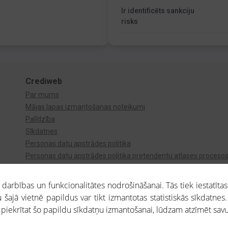
Ir identificēts sankciju
risks
Crediweb
Par mums
Mājas lapas izmantošanas noteikumi
Palīdzība
Sīkdatnes
Personas datu apstrādes politika
Personas datu apstrādes politika pretendentu atlases proceso
Videonovērošana
arbības un funkcionalitātes nodrošināšanai. Tās tiek iestatītas
 šajā vietnē papildus var tikt izmantotas statistiskās sīkdatnes.
a piekrītat šo papildu sīkdatņu izmantošanai, lūdzam atzīmēt savu 