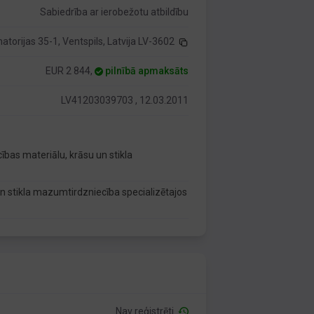
Sabiedrība ar ierobežotu atbildību
atorijas 35-1, Ventspils, Latvija LV-3602
EUR 2 844,
pilnībā apmaksāts
LV41203039703 , 12.03.2011
bas materiālu, krāsu un stikla
n stikla mazumtirdzniecība specializētajos
Nav reģistrēti