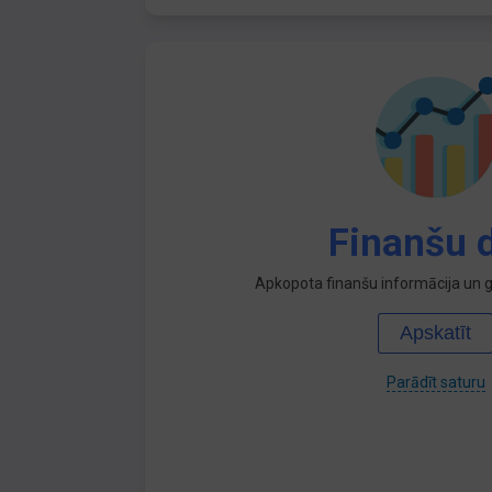
Finanšu d
Apkopota finanšu informācija un ga
Apskatīt
Parādīt saturu