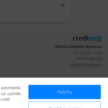
Nē
Klientu atbalsta dienests
P - P 09:00 - 17:30
+371 67-501-335
support@crediweb.lv
s
 automātiski,
Piekrītu
 Lai uzzinātu
izvēli.