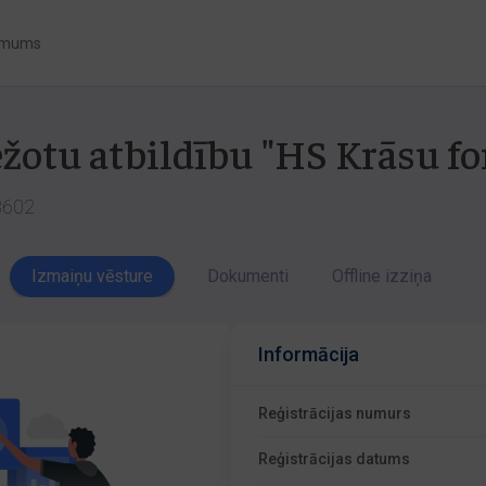
 mums
ežotu atbildību "HS Krāsu f
-3602
Izmaiņu vēsture
Dokumenti
Offline izziņa
Informācija
Reģistrācijas numurs
Reģistrācijas datums