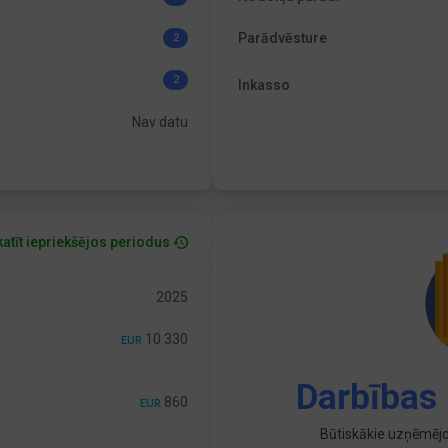
Parādvēsture
2
2
Inkasso
Nav datu
atīt iepriekšējos periodus
2025
10 330
EUR
Darbības 
860
EUR
Būtiskākie uzņēmējd