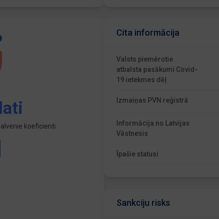
Cita informācija
Valsts piemērotie
atbalsta pasākumi Covid-
19 ietekmes dēļ
Izmaiņas PVN reģistrā
ati
Informācija no Latvijas
lvenie koeficienti
Vēstnesis
Īpašie statusi
Sankciju risks