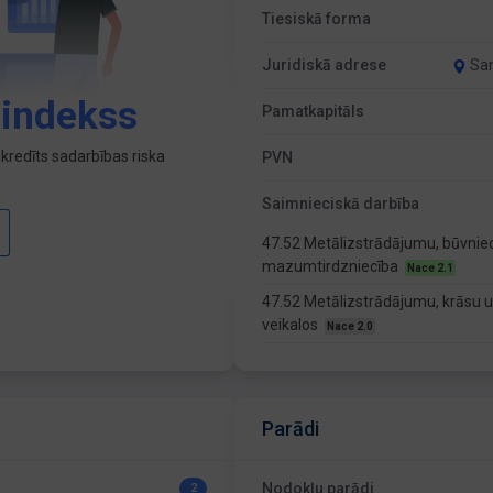
Tiesiskā forma
Juridiskā adrese
San
 indekss
Pamatkapitāls
kredīts sadarbības riska
PVN
Saimnieciskā darbība
47.52 Metālizstrādājumu, būvniecī
mazumtirdzniecība
Nace 2.1
47.52 Metālizstrādājumu, krāsu u
veikalos
Nace 2.0
Parādi
Nodokļu parādi
2