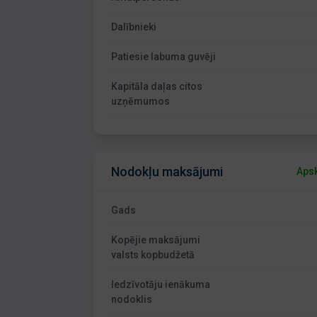
Dalībnieki
Patiesie labuma guvēji
Kapitāla daļas citos
uzņēmumos
Nodokļu maksājumi
Apsk
Gads
Kopējie maksājumi
valsts kopbudžetā
Iedzīvotāju ienākuma
nodoklis