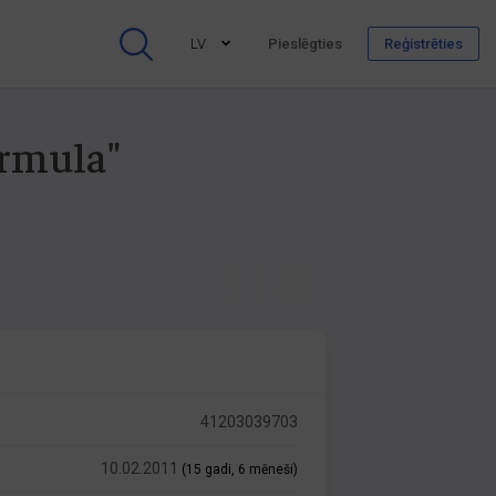
LV
Pieslēgties
Reģistrēties
ormula"
41203039703
10.02.2011
(15 gadi, 6 mēneši)