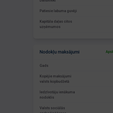
Dalībnieki
Patiesie labuma guvēji
Kapitāla daļas citos
uzņēmumos
Nodokļu maksājumi
Apsk
Gads
Kopējie maksājumi
valsts kopbudžetā
Iedzīvotāju ienākuma
nodoklis
Valsts sociālās