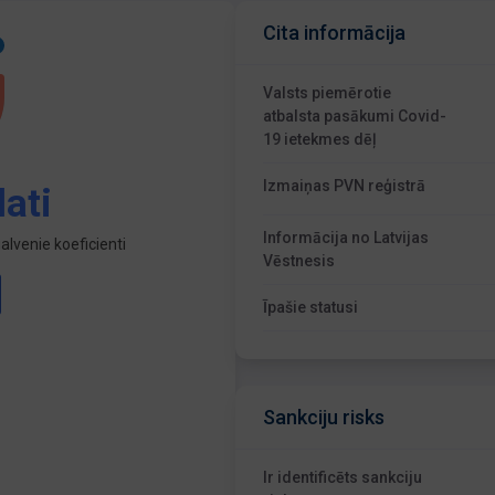
Cita informācija
Valsts piemērotie
atbalsta pasākumi Covid-
19 ietekmes dēļ
Izmaiņas PVN reģistrā
ati
Informācija no Latvijas
lvenie koeficienti
Vēstnesis
Īpašie statusi
Sankciju risks
Ir identificēts sankciju