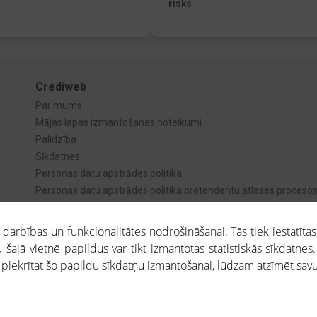
risks
Crediweb
Par mums
Mājas lapas izmantošanas noteikumi
Palīdzība
Sīkdatnes
Personas datu apstrādes politika
Personas datu apstrādes politika pretendentu atlases proceso
Videonovērošana
arbības un funkcionalitātes nodrošināšanai. Tās tiek iestatītas
 šajā vietnē papildus var tikt izmantotas statistiskās sīkdatnes.
a piekrītat šo papildu sīkdatņu izmantošanai, lūdzam atzīmēt savu 
aros saņemtajai informācijai ir uzziņas raksturs, un tai nav juridiska spēka. Portāla l
teikumu ievērošanu. Portāla uzturētājs nav atbildīgs par portāla lietotāju veiktajām