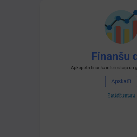
Finanšu d
Apkopota finanšu informācija un ga
Apskatīt
Parādīt saturu