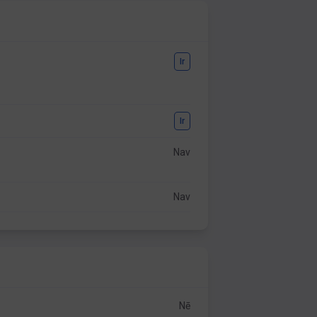
Ir
Ir
Nav
Nav
Nē