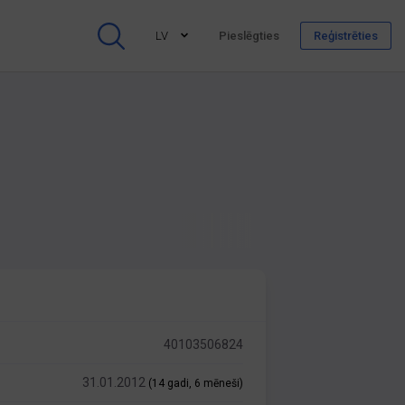
LV
Pieslēgties
Reģistrēties
"
40103506824
31.01.2012
(14 gadi, 6 mēneši)