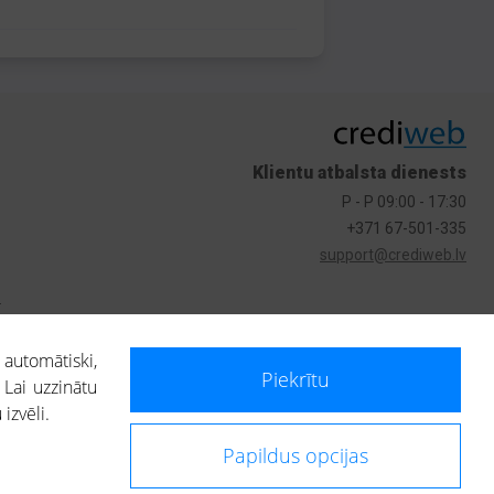
Klientu atbalsta dienests
P - P 09:00 - 17:30
+371 67-501-335
support@crediweb.lv
s
 automātiski,
Piekrītu
 Lai uzzinātu
izvēli.
Papildus opcijas
ietotājs, izmantojot portālā saņemto informāciju, ir atbildīgs par fizisko
 darbībām vai uz to pieņemtajiem lēmumiem, balstoties uz portālā saņemto