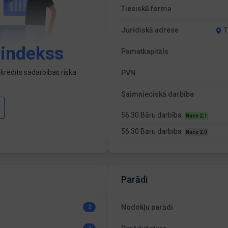
Tiesiskā forma
Juridiskā adrese
T
 indekss
Pamatkapitāls
kredīts sadarbības riska
PVN
Saimnieciskā darbība
56.30 Bāru darbība
Nace 2.1
56.30 Bāru darbība
Nace 2.0
Parādi
Nodokļu parādi
2