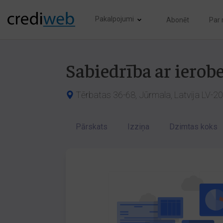
Pakalpojumi
Abonēt
Par
Sabiedrība ar ierob
Tērbatas 36-68, Jūrmala, Latvija LV-2
Pārskats
Izziņa
Dzimtas koks