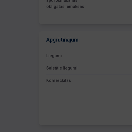
apdrošināšanas
obligātās iemaksas
Apgrūtinājumi
Liegumi
Saistītie liegumi
Komercķīlas