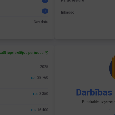
Parādvēsture
2
2
Inkasso
Nav datu
atīt iepriekšējos periodus
2025
38 760
EUR
Darbības 
3 350
EUR
Būtiskākie uzņēmējd
16 400
EUR