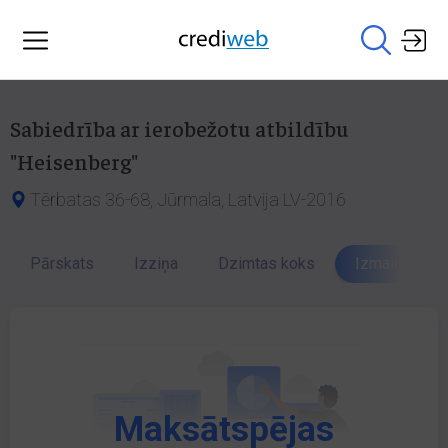
Sabiedrība ar ierobežotu atbildību
"Heisenberg"
Tērbatas 36-68, Jūrmala, Latvija LV-2016
Pārskats
Izziņa
Dzimtas koks
Izmaiņu vēst
Maksātspējas