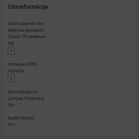
Cita informācija
Valsts piemērotie
atbalsta pasākumi
Covid-19 ietekmes
dēļ
Ir
Izmaiņas PVN
reģistrā
Ir
Informācija no
Latvijas Vēstnesis
Nav
Īpašie statusi
Nav