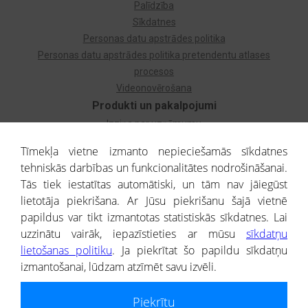
Palīdzība
Sīkdatnes
Personas datu apstrādes politika
Personas datu apstrādes politika pretendentu atlases
procesos
Videonovērošana
Produkti un pakalpojumi
Izziņa par uzņēmumu
Izziņa par privātpersonu
Tīmekļa vietne izmanto nepieciešamās sīkdatnes
Dzimtas koks
tehniskās darbības un funkcionalitātes nodrošināšanai.
Uzņēmumu atlase
Tās tiek iestatītas automātiski, un tām nav jāiegūst
Monitorings
lietotāja piekrišana. Ar Jūsu piekrišanu šajā vietnē
Kredītizziņa par ārvalstu uzņēmumiem
papildus var tikt izmantotas statistiskās sīkdatnes. Lai
uzzinātu vairāk, iepazīstieties ar mūsu
sīkdatņu
® CREDITREFORM Latvija
lietošanas politiku
. Ja piekrītat šo papildu sīkdatņu
SIA
izmantošanai, lūdzam atzīmēt savu izvēli.
People illustrations by Storyset
Piekrītu