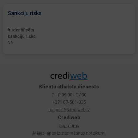
Sankciju risks
Ir identificēts
sankciju risks
Nē
Klientu atbalsta dienests
P - P 09:00 - 17:30
+371 67-501-335
support@crediweb.lv
Crediweb
Par mums
Mājas lapas izmantošanas noteikumi