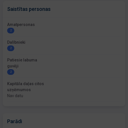
Saistītas personas
Amatpersonas
2
Dalībnieki
2
Patiesie labuma
guvēji
2
Kapitāla daļas citos
uzņēmumos
Nav datu
Parādi