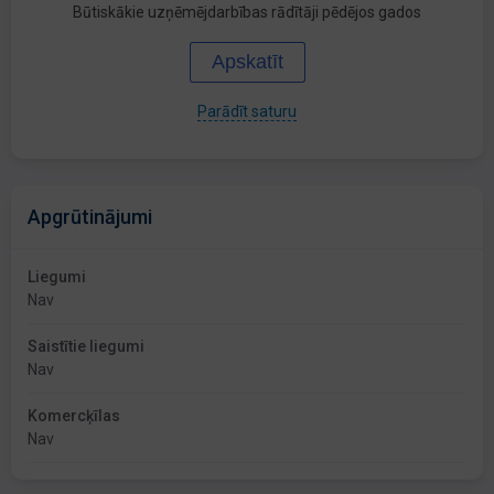
Būtiskākie uzņēmējdarbības rādītāji pēdējos gados
Apskatīt
Parādīt saturu
Apgrūtinājumi
Liegumi
Nav
Saistītie liegumi
Nav
Komercķīlas
Nav