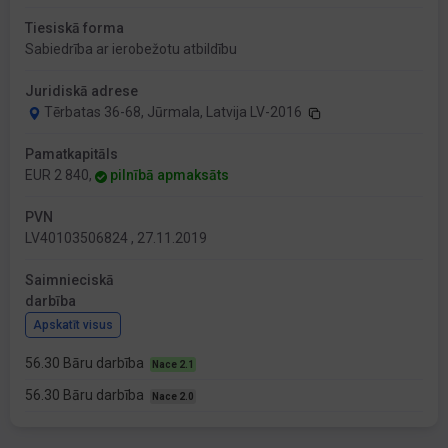
Tiesiskā forma
Sabiedrība ar ierobežotu atbildību
Juridiskā adrese
Tērbatas 36-68, Jūrmala, Latvija LV-2016
Pamatkapitāls
EUR 2 840,
pilnībā apmaksāts
PVN
LV40103506824 , 27.11.2019
Saimnieciskā
darbība
Apskatīt visus
56.30 Bāru darbība
Nace 2.1
56.30 Bāru darbība
Nace 2.0