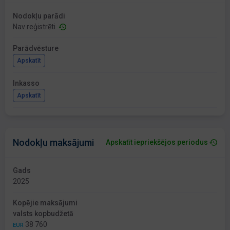
Nodokļu parādi
Nav reģistrēti
Parādvēsture
Apskatīt
Inkasso
Apskatīt
Nodokļu maksājumi
Apskatīt iepriekšējos periodus
Gads
2025
Kopējie maksājumi
valsts kopbudžetā
38 760
EUR