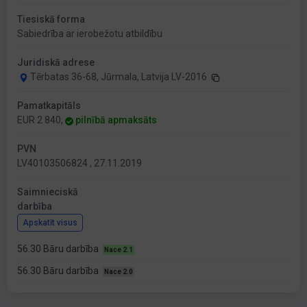
Tiesiskā forma
Sabiedrība ar ierobežotu atbildību
Juridiskā adrese
Tērbatas 36-68, Jūrmala, Latvija LV-2016
Pamatkapitāls
EUR 2 840,
pilnībā apmaksāts
PVN
LV40103506824 , 27.11.2019
Saimnieciskā
darbība
Apskatīt visus
56.30 Bāru darbība
Nace 2.1
56.30 Bāru darbība
Nace 2.0