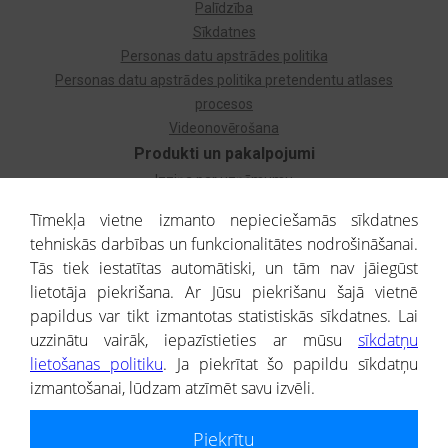
Palīdzība
Sīkdatnes
Personas datu apstrādes politika
Personas datu apstrādes politika pretendentu atlases
procesos
Videonovērošana
Produkti un pakalpojumi
Izziņa par uzņēmumu
Izziņa par privātpersonu
Tīmekļa vietne izmanto nepieciešamās sīkdatnes
Dzimtas koks
tehniskās darbības un funkcionalitātes nodrošināšanai.
Uzņēmumu atlase
Tās tiek iestatītas automātiski, un tām nav jāiegūst
Monitorings
lietotāja piekrišana. Ar Jūsu piekrišanu šajā vietnē
Kredītizziņa par ārvalstu uzņēmumiem
papildus var tikt izmantotas statistiskās sīkdatnes. Lai
uzzinātu vairāk, iepazīstieties ar mūsu
sīkdatņu
® CREDITREFORM Latvija
lietošanas politiku
. Ja piekrītat šo papildu sīkdatņu
SIA
izmantošanai, lūdzam atzīmēt savu izvēli.
People illustrations by Storyset
Piekrītu