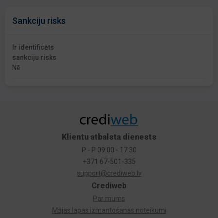
Sankciju risks
Ir identificēts
sankciju risks
Nē
Klientu atbalsta dienests
P - P 09:00 - 17:30
+371 67-501-335
support@crediweb.lv
Crediweb
Par mums
Mājas lapas izmantošanas noteikumi