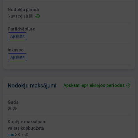
Nodokļu parādi
Nav reģistrēti
Parādvēsture
Apskatīt
Inkasso
Apskatīt
Nodokļu maksājumi
Apskatīt iepriekšējos periodus
Gads
2025
Kopējie maksājumi
valsts kopbudžetā
38 760
EUR