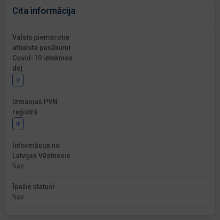
Cita informācija
Valsts piemērotie
atbalsta pasākumi
Covid-19 ietekmes
dēļ
Ir
Izmaiņas PVN
reģistrā
Ir
Informācija no
Latvijas Vēstnesis
Nav
Īpašie statusi
Nav