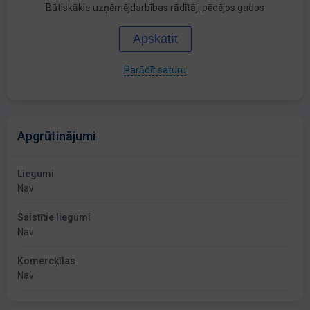
Būtiskākie uzņēmējdarbības rādītāji pēdējos gados
Apskatīt
Parādīt saturu
Apgrūtinājumi
Liegumi
Nav
Saistītie liegumi
Nav
Komercķīlas
Nav