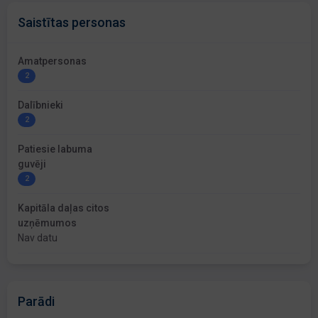
Saistītas personas
Amatpersonas
2
Dalībnieki
2
Patiesie labuma
guvēji
2
Kapitāla daļas citos
uzņēmumos
Nav datu
Parādi