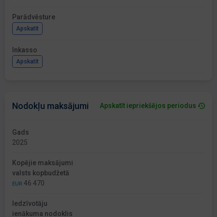
Parādvēsture
Apskatīt
Inkasso
Apskatīt
Nodokļu maksājumi
Apskatīt iepriekšējos periodus
Gads
2025
Kopējie maksājumi
valsts kopbudžetā
46 470
EUR
Iedzīvotāju
ienākuma nodoklis