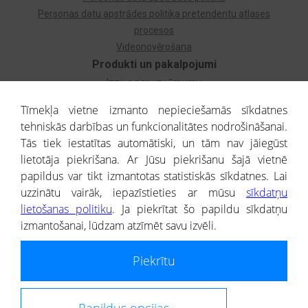
Personas datu apstrādes politika pretendentu atlases
procesos
Videonovērošana
Produkti un pakalpojumi
Izziņa par uzņēmumu
Izziņa par privātpersonu
Tīmekļa vietne izmanto nepieciešamās sīkdatnes
Dzimtas koks
tehniskās darbības un funkcionalitātes nodrošināšanai.
Uzņēmumu atlase
Tās tiek iestatītas automātiski, un tām nav jāiegūst
Monitorings
lietotāja piekrišana. Ar Jūsu piekrišanu šajā vietnē
Kredītizziņa par ārvalstu uzņēmumiem
papildus var tikt izmantotas statistiskās sīkdatnes. Lai
uzzinātu vairāk, iepazīstieties ar mūsu
sīkdatņu
® CREDITREFORM Latvija
lietošanas politiku
. Ja piekrītat šo papildu sīkdatņu
SIA
izmantošanai, lūdzam atzīmēt savu izvēli.
People illustrations by Storyset
Piekrītu
Informāciju no Uzņēmumu reģistra nodrošina SIA CREDITREFORM Latvija.
Portāla ietvaros saņemtajai informācijai ir uzziņas raksturs, un tai nav
juridiska spēka. Portāla lietotājs, izmantojot portālā saņemto informāciju, ir
atbildīgs par fizisko personu datu aizsardzības tiesiskā regulējuma, kā arī