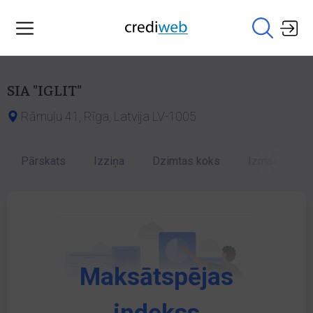
SIA "IGLIT"
Rāmuļu 41, Rīga, Latvija LV-1005
Pārskats
Izziņa
Dzimtas koks
Izmaiņu vēst
Maksātspējas