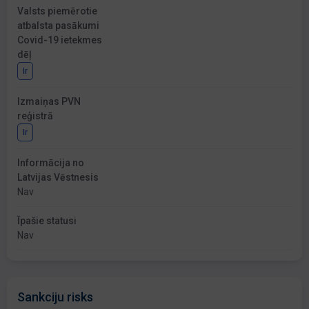
Valsts piemērotie
atbalsta pasākumi
Covid-19 ietekmes
dēļ
Ir
Izmaiņas PVN
reģistrā
Ir
Informācija no
Latvijas Vēstnesis
Nav
Īpašie statusi
Nav
Sankciju risks