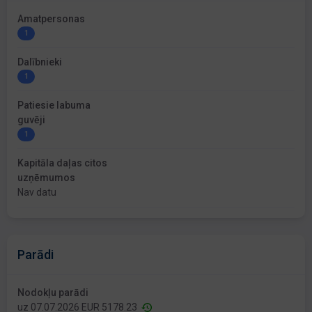
Amatpersonas
1
Dalībnieki
1
Patiesie labuma
guvēji
1
Kapitāla daļas citos
uzņēmumos
Nav datu
Parādi
Nodokļu parādi
uz 07.07.2026 EUR 5178.23