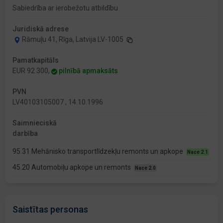
Sabiedrība ar ierobežotu atbildību
Juridiskā adrese
Rāmuļu 41, Rīga, Latvija LV-1005
Pamatkapitāls
EUR 92 300,
pilnībā apmaksāts
PVN
LV40103105007 , 14.10.1996
Saimnieciskā
darbība
95.31 Mehānisko transportlīdzekļu remonts un apkope
Nace 2.1
45.20 Automobiļu apkope un remonts
Nace 2.0
Saistītas personas