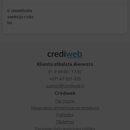
Ir identificēts
sankciju risks
Nē
Klientu atbalsta dienests
P - P 09:00 - 17:30
+371 67-501-335
support@crediweb.lv
Crediweb
Par mums
Mājas lapas izmantošanas noteikumi
Palīdzība
Sīkdatnes
Personas datu apstrādes politika