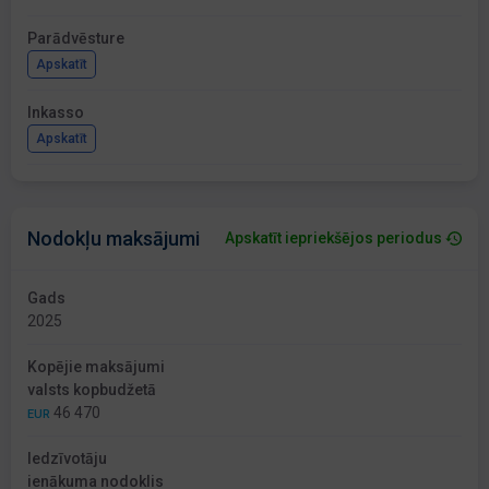
Parādvēsture
Apskatīt
Inkasso
Apskatīt
Nodokļu maksājumi
Apskatīt iepriekšējos periodus
Gads
2025
Kopējie maksājumi
valsts kopbudžetā
46 470
EUR
Iedzīvotāju
ienākuma nodoklis