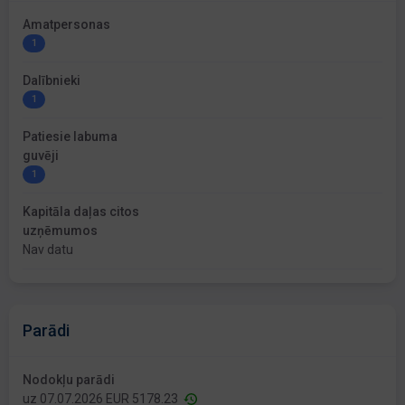
Amatpersonas
1
Dalībnieki
1
Patiesie labuma
guvēji
1
Kapitāla daļas citos
uzņēmumos
Nav datu
Parādi
Nodokļu parādi
uz 07.07.2026 EUR 5178.23