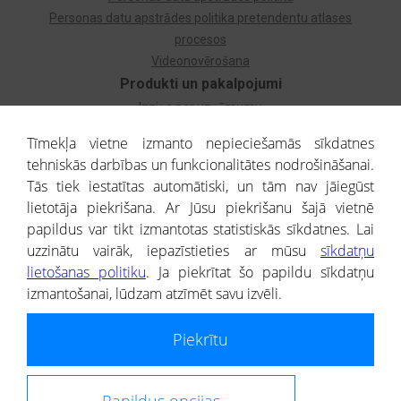
Personas datu apstrādes politika pretendentu atlases
procesos
Videonovērošana
Produkti un pakalpojumi
Izziņa par uzņēmumu
Izziņa par privātpersonu
Tīmekļa vietne izmanto nepieciešamās sīkdatnes
Dzimtas koks
tehniskās darbības un funkcionalitātes nodrošināšanai.
Uzņēmumu atlase
Tās tiek iestatītas automātiski, un tām nav jāiegūst
Monitorings
lietotāja piekrišana. Ar Jūsu piekrišanu šajā vietnē
Kredītizziņa par ārvalstu uzņēmumiem
papildus var tikt izmantotas statistiskās sīkdatnes. Lai
uzzinātu vairāk, iepazīstieties ar mūsu
sīkdatņu
® CREDITREFORM Latvija
lietošanas politiku
. Ja piekrītat šo papildu sīkdatņu
SIA
izmantošanai, lūdzam atzīmēt savu izvēli.
People illustrations by Storyset
Piekrītu
Informāciju no Uzņēmumu reģistra nodrošina SIA CREDITREFORM Latvija.
Portāla ietvaros saņemtajai informācijai ir uzziņas raksturs, un tai nav
juridiska spēka. Portāla lietotājs, izmantojot portālā saņemto informāciju, ir
atbildīgs par fizisko personu datu aizsardzības tiesiskā regulējuma, kā arī