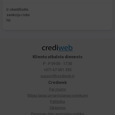
Ir identificēts
sankciju risks
Nē
Klientu atbalsta dienests
P - P 09:00 - 17:30
+371 67-501-335
support@crediweb.lv
Crediweb
Par mums
Mājas lapas izmantošanas noteikumi
Palīdzība
Sīkdatnes
Personas datu apstrādes politika