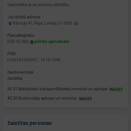
Sabiedrība ar ierobežotu atbildību
Juridiskā adrese
Rāmuļu 41, Rīga, Latvija LV-1005
Pamatkapitāls
EUR 92 300,
pilnībā apmaksāts
PVN
LV40103105007 , 14.10.1996
Saimnieciskā
darbība
95.31 Mehānisko transportlīdzekļu remonts un apkope
Nace 2.1
45.20 Automobiļu apkope un remonts
Nace 2.0
Saistītas personas