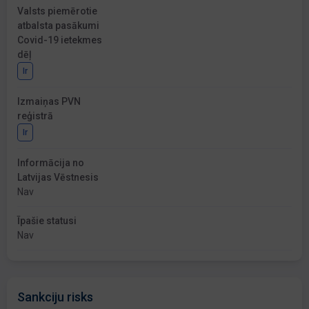
Valsts piemērotie
atbalsta pasākumi
Covid-19 ietekmes
dēļ
Ir
Izmaiņas PVN
reģistrā
Ir
Informācija no
Latvijas Vēstnesis
Nav
Īpašie statusi
Nav
Sankciju risks