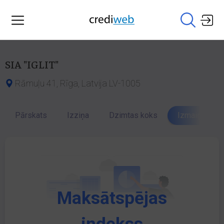
SIA "IGLIT"
Rāmuļu 41, Rīga, Latvija LV-1005
Pārskats
Izziņa
Dzimtas koks
Izmaiņu vēst
Maksātspējas