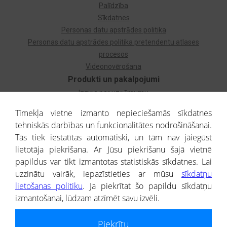
Palīdzība
Sīkdatnes
Personas datu apstrādes politika
Personas datu apstrādes politika pretendentu atlases
procesos
Videonovērošana
Produkti un pakalpojumi
Izziņa par uzņēmumu
Izziņa par privātpersonu
Tīmekļa vietne izmanto nepieciešamās sīkdatnes
Dzimtas koks
tehniskās darbības un funkcionalitātes nodrošināšanai.
Uzņēmumu atlase
Tās tiek iestatītas automātiski, un tām nav jāiegūst
Monitorings
lietotāja piekrišana. Ar Jūsu piekrišanu šajā vietnē
Kredītizziņa par ārvalstu uzņēmumiem
papildus var tikt izmantotas statistiskās sīkdatnes. Lai
uzzinātu vairāk, iepazīstieties ar mūsu
sīkdatņu
® CREDITREFORM Latvija
lietošanas politiku
. Ja piekrītat šo papildu sīkdatņu
SIA
izmantošanai, lūdzam atzīmēt savu izvēli.
People illustrations by Storyset
Piekrītu