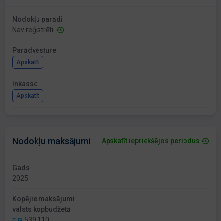
Nodokļu parādi
Nav reģistrēti
Parādvēsture
Apskatīt
Inkasso
Apskatīt
Nodokļu maksājumi
Apskatīt iepriekšējos periodus
Gads
2025
Kopējie maksājumi
valsts kopbudžetā
539 110
EUR