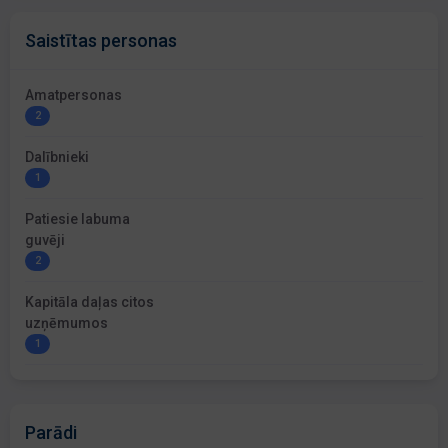
Saistītas personas
Amatpersonas
2
Dalībnieki
1
Patiesie labuma
guvēji
2
Kapitāla daļas citos
uzņēmumos
1
Parādi