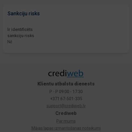
Sankciju risks
Ir identificēts
sankciju risks
Nē
Klientu atbalsta dienests
P - P 09:00 - 17:30
+371 67-501-335
support@crediweb.lv
Crediweb
Par mums
Mājas lapas izmantošanas noteikumi