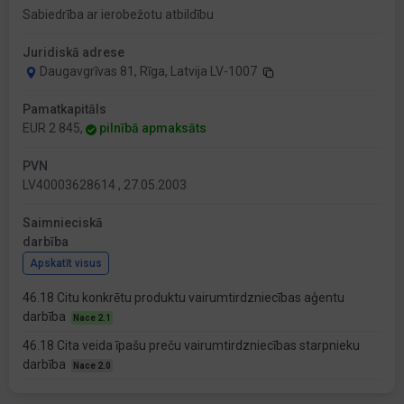
Sabiedrība ar ierobežotu atbildību
Juridiskā adrese
Daugavgrīvas 81, Rīga, Latvija LV-1007
Pamatkapitāls
EUR 2 845,
pilnībā apmaksāts
PVN
LV40003628614 , 27.05.2003
Saimnieciskā
darbība
Apskatīt visus
46.18 Citu konkrētu produktu vairumtirdzniecības aģentu
darbība
Nace 2.1
46.18 Cita veida īpašu preču vairumtirdzniecības starpnieku
darbība
Nace 2.0