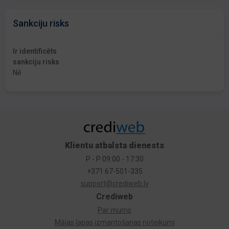
Sankciju risks
Ir identificēts
sankciju risks
Nē
Klientu atbalsta dienests
P - P 09:00 - 17:30
+371 67-501-335
support@crediweb.lv
Crediweb
Par mums
Mājas lapas izmantošanas noteikumi