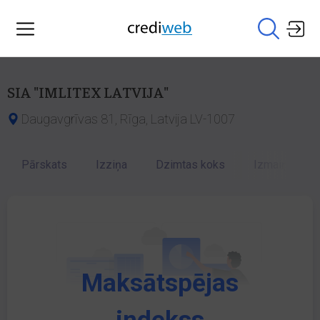
SIA "IMLITEX LATVIJA"
Daugavgrīvas 81, Rīga, Latvija LV-1007
Pārskats
Izziņa
Dzimtas koks
Izmaiņu vēst
Maksātspējas