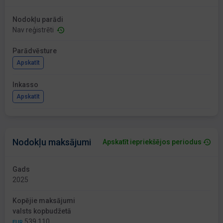
Nodokļu parādi
Nav reģistrēti
Parādvēsture
Apskatīt
Inkasso
Apskatīt
Nodokļu maksājumi
Apskatīt iepriekšējos periodus
Gads
2025
Kopējie maksājumi
valsts kopbudžetā
539 110
EUR