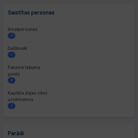
Saistītas personas
Amatpersonas
2
Dalībnieki
1
Patiesie labuma
guvēji
2
Kapitāla daļas citos
uzņēmumos
1
Parādi