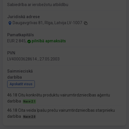
Sabiedrība ar ierobežotu atbildību
Juridiskā adrese
Daugavgrīvas 81, Rīga, Latvija LV-1007
Pamatkapitāls
EUR 2 845,
pilnībā apmaksāts
PVN
LV40003628614 , 27.05.2003
Saimnieciskā
darbība
Apskatīt visus
46.18 Citu konkrētu produktu vairumtirdzniecības aģentu
darbība
Nace 2.1
46.18 Cita veida īpašu preču vairumtirdzniecības starpnieku
darbība
Nace 2.0