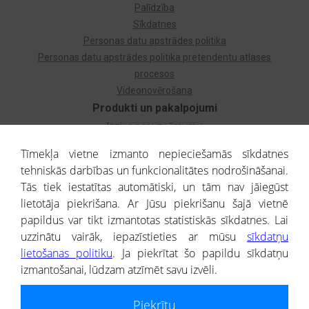
Palīdzība
Sīkdatnes
Personas datu apstrādes politika
Personas datu apstrādes politika pretendentu atlases
procesos
Videonovērošana
Produkti un pakalpojumi
Izziņa par uzņēmumu
Izziņa par privātpersonu
Tīmekļa vietne izmanto nepieciešamās sīkdatnes
Dzimtas koks
tehniskās darbības un funkcionalitātes nodrošināšanai.
Uzņēmumu atlase
Tās tiek iestatītas automātiski, un tām nav jāiegūst
Monitorings
lietotāja piekrišana. Ar Jūsu piekrišanu šajā vietnē
Kredītizziņa par ārvalstu uzņēmumiem
papildus var tikt izmantotas statistiskās sīkdatnes. Lai
uzzinātu vairāk, iepazīstieties ar mūsu
sīkdatņu
® CREDITREFORM Latvija
lietošanas politiku
. Ja piekrītat šo papildu sīkdatņu
SIA
izmantošanai, lūdzam atzīmēt savu izvēli.
People illustrations by Storyset
Piekrītu