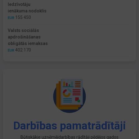
Iedzīvotāju
ienākuma nodoklis
155 450
EUR
Valsts sociālās
apdrošināšanas
obligātās iemaksas
402 170
EUR
Darbības pamatrādītāji
Būtiskākie uzņēmējdarbības rādītāji pēdējos gados