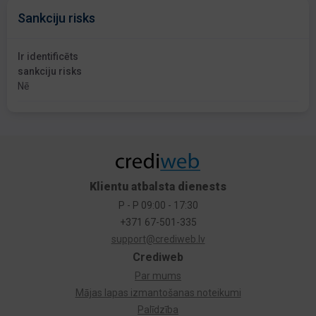
Sankciju risks
Ir identificēts
sankciju risks
Nē
Klientu atbalsta dienests
P - P 09:00 - 17:30
+371 67-501-335
support@crediweb.lv
Crediweb
Par mums
Mājas lapas izmantošanas noteikumi
Palīdzība