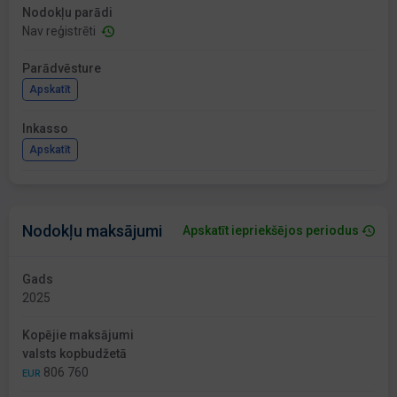
Nodokļu parādi
Nav reģistrēti
Parādvēsture
Apskatīt
Inkasso
Apskatīt
Nodokļu maksājumi
Apskatīt iepriekšējos periodus
Gads
2025
Kopējie maksājumi
valsts kopbudžetā
806 760
EUR