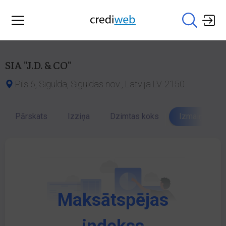
SIA "J.D. & CO"
Pils 6, Sigulda, Siguldas nov., Latvija LV-2150
Pārskats
Izziņa
Dzimtas koks
Izmaiņu vēst
Maksātspējas