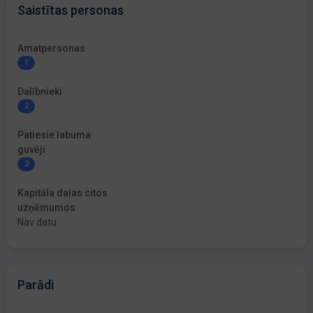
Saistītas personas
Amatpersonas
1
Dalībnieki
2
Patiesie labuma
guvēji
2
Kapitāla daļas citos
uzņēmumos
Nav datu
Parādi