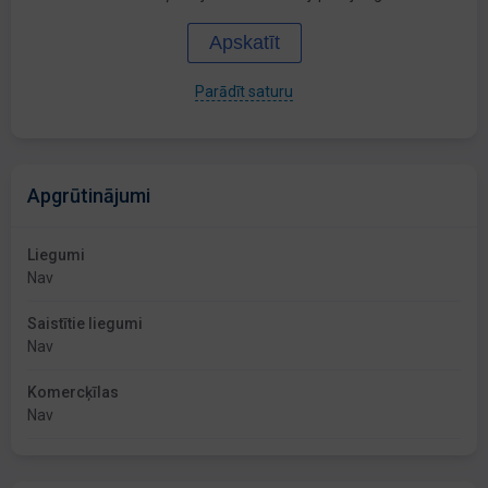
Apskatīt
Parādīt saturu
Apgrūtinājumi
Liegumi
Nav
Saistītie liegumi
Nav
Komercķīlas
Nav