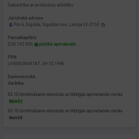
Sabiedrība ar ierobežotu atbildību
Juridiskā adrese
Pils 6, Sigulda, Siguldas nov., Latvija LV-2150
Pamatkapitāls
EUR 142 000,
pilnībā apmaksāts
PVN
LV40003044187 , 09.10.1996
Saimnieciskā
darbība
55.10 Izmitināšana viesnīcās un līdzīgās apmešanās vietās
Nace 2.1
55.10 Izmitināšana viesnīcās un līdzīgās apmešanās vietās
Nace 2.0