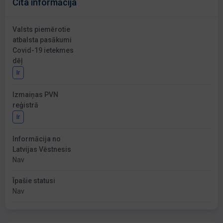
Cita informācija
Valsts piemērotie
atbalsta pasākumi
Covid-19 ietekmes
dēļ
Ir
Izmaiņas PVN
reģistrā
Ir
Informācija no
Latvijas Vēstnesis
Nav
Īpašie statusi
Nav