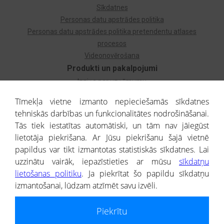
Sīkdatnes
Personas datu apstrādes politika
Personas datu apstrādes politika pretendentu atlases
procesos
Videonovērošana
Produkti un pakalpojumi
Izziņa par uzņēmumu
Izziņa par privātpersonu
Tīmekļa vietne izmanto nepieciešamās sīkdatnes
Dzimtas koks
tehniskās darbības un funkcionalitātes nodrošināšanai.
Uzņēmumu atlase
Tās tiek iestatītas automātiski, un tām nav jāiegūst
Monitorings
lietotāja piekrišana. Ar Jūsu piekrišanu šajā vietnē
Kredītizziņa par ārvalstu uzņēmumiem
papildus var tikt izmantotas statistiskās sīkdatnes. Lai
uzzinātu vairāk, iepazīstieties ar mūsu
sīkdatņu
® CREDITREFORM Latvija
lietošanas politiku
. Ja piekrītat šo papildu sīkdatņu
SIA
izmantošanai, lūdzam atzīmēt savu izvēli.
People illustrations by Storyset
Piekrītu
Informāciju no Uzņēmumu reģistra nodrošina SIA CREDITREFORM Latvija.