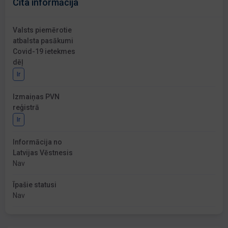
Cita informācija
Valsts piemērotie
atbalsta pasākumi
Covid-19 ietekmes
dēļ
Ir
Izmaiņas PVN
reģistrā
Ir
Informācija no
Latvijas Vēstnesis
Nav
Īpašie statusi
Nav