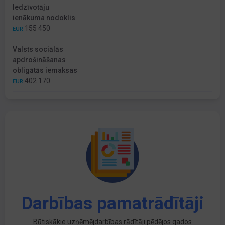
Iedzīvotāju
ienākuma nodoklis
155 450
EUR
Valsts sociālās
apdrošināšanas
obligātās iemaksas
402 170
EUR
Darbības pamatrādītāji
Būtiskākie uzņēmējdarbības rādītāji pēdējos gados