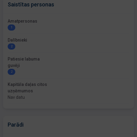
Saistītas personas
Amatpersonas
1
Dalībnieki
2
Patiesie labuma
guvēji
2
Kapitāla daļas citos
uzņēmumos
Nav datu
Parādi