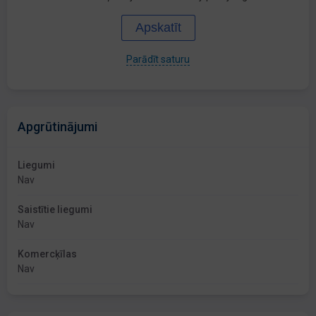
Apskatīt
Parādīt saturu
Apgrūtinājumi
Liegumi
Nav
Saistītie liegumi
Nav
Komercķīlas
Nav