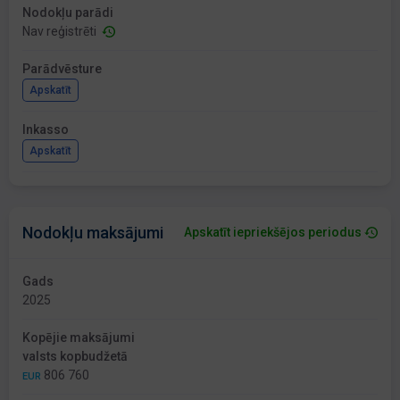
Nodokļu parādi
Nav reģistrēti
Parādvēsture
Apskatīt
Inkasso
Apskatīt
Nodokļu maksājumi
Apskatīt iepriekšējos periodus
Gads
2025
Kopējie maksājumi
valsts kopbudžetā
806 760
EUR