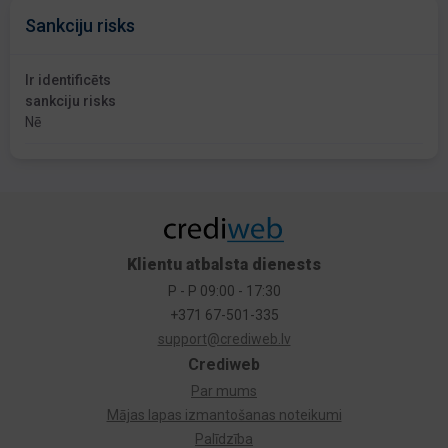
Sankciju risks
Ir identificēts
sankciju risks
Nē
Klientu atbalsta dienests
P - P 09:00 - 17:30
+371 67-501-335
support@crediweb.lv
Crediweb
Par mums
Mājas lapas izmantošanas noteikumi
Palīdzība