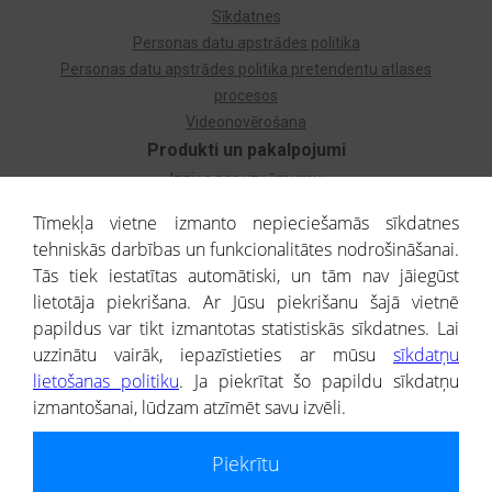
Sīkdatnes
Personas datu apstrādes politika
Personas datu apstrādes politika pretendentu atlases
procesos
Videonovērošana
Produkti un pakalpojumi
Izziņa par uzņēmumu
Izziņa par privātpersonu
Tīmekļa vietne izmanto nepieciešamās sīkdatnes
Dzimtas koks
tehniskās darbības un funkcionalitātes nodrošināšanai.
Uzņēmumu atlase
Tās tiek iestatītas automātiski, un tām nav jāiegūst
Monitorings
lietotāja piekrišana. Ar Jūsu piekrišanu šajā vietnē
Kredītizziņa par ārvalstu uzņēmumiem
papildus var tikt izmantotas statistiskās sīkdatnes. Lai
uzzinātu vairāk, iepazīstieties ar mūsu
sīkdatņu
® CREDITREFORM Latvija
lietošanas politiku
. Ja piekrītat šo papildu sīkdatņu
SIA
izmantošanai, lūdzam atzīmēt savu izvēli.
People illustrations by Storyset
Piekrītu
Informāciju no Uzņēmumu reģistra nodrošina SIA CREDITREFORM Latvija.