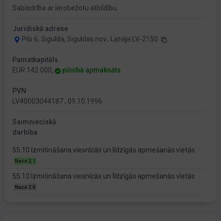
Sabiedrība ar ierobežotu atbildību
Juridiskā adrese
Pils 6, Sigulda, Siguldas nov., Latvija LV-2150
Pamatkapitāls
EUR 142 000,
pilnībā apmaksāts
PVN
LV40003044187 , 09.10.1996
Saimnieciskā
darbība
55.10 Izmitināšana viesnīcās un līdzīgās apmešanās vietās
Nace 2.1
55.10 Izmitināšana viesnīcās un līdzīgās apmešanās vietās
Nace 2.0