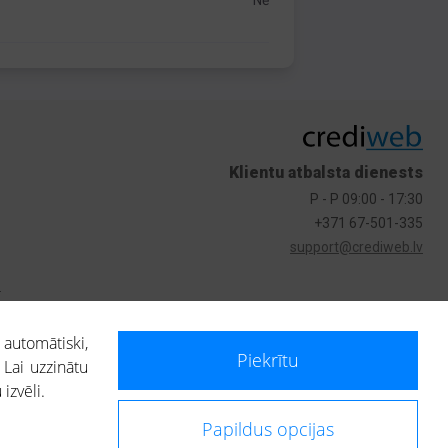
Nē
Klientu atbalsta dienests
P - P 09:00 - 17:30
+371 67-501-335
support@crediweb.lv
s
 automātiski,
Piekrītu
 Lai uzzinātu
izvēli.
Papildus opcijas
ietotājs, izmantojot portālā saņemto informāciju, ir atbildīgs par fizisko