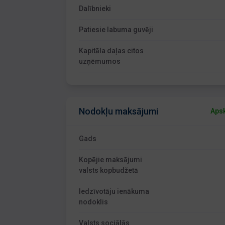
Dalībnieki
Patiesie labuma guvēji
Kapitāla daļas citos
uzņēmumos
Nodokļu maksājumi
Apsk
Gads
Kopējie maksājumi
valsts kopbudžetā
Iedzīvotāju ienākuma
nodoklis
Valsts sociālās