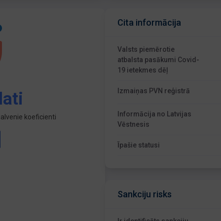
Cita informācija
Valsts piemērotie
atbalsta pasākumi Covid-
19 ietekmes dēļ
Izmaiņas PVN reģistrā
ati
Informācija no Latvijas
lvenie koeficienti
Vēstnesis
Īpašie statusi
Sankciju risks