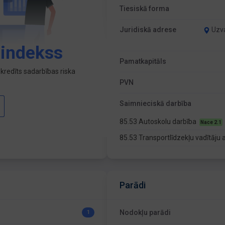
Tiesiskā forma
Juridiskā adrese
Uzva
 indekss
Pamatkapitāls
kredīts sadarbības riska
PVN
Saimnieciskā darbība
85.53 Autoskolu darbība
Nace 2.1
85.53 Transportlīdzekļu vadītāj
Parādi
Nodokļu parādi
1