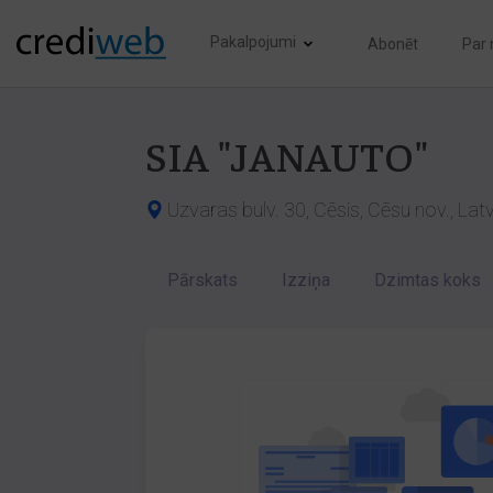
Pakalpojumi
Abonēt
Par
SIA "JANAUTO"
Uzvaras bulv. 30, Cēsis, Cēsu nov., Lat
Pārskats
Izziņa
Dzimtas koks