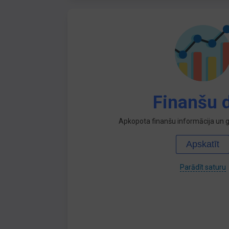
Finanšu d
Apkopota finanšu informācija un ga
Apskatīt
Parādīt saturu