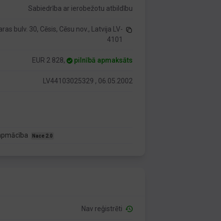
Sabiedrība ar ierobežotu atbildību
ras bulv. 30, Cēsis, Cēsu nov., Latvija LV-
4101
EUR 2 828,
pilnībā apmaksāts
LV44103025329 , 06.05.2002
u apmācība
Nace 2.0
Nav reģistrēti