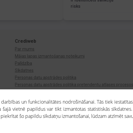
Ir identificēts sankciju
risks
Crediweb
Par mums
Mājas lapas izmantošanas noteikumi
Palīdzība
Sīkdatnes
Personas datu apstrādes politika
Personas datu apstrādes politika pretendentu atlases proceso
Videonovērošana
arbības un funkcionalitātes nodrošināšanai. Tās tiek iestatītas
 šajā vietnē papildus var tikt izmantotas statistiskās sīkdatnes.
a piekrītat šo papildu sīkdatņu izmantošanai, lūdzam atzīmēt savu 
aros saņemtajai informācijai ir uzziņas raksturs, un tai nav juridiska spēka. Portāla l