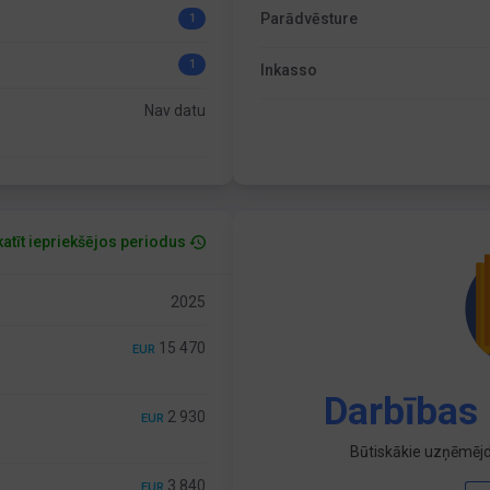
Parādvēsture
1
1
Inkasso
Nav datu
atīt iepriekšējos periodus
2025
15 470
EUR
Darbības 
2 930
EUR
Būtiskākie uzņēmējd
3 840
EUR