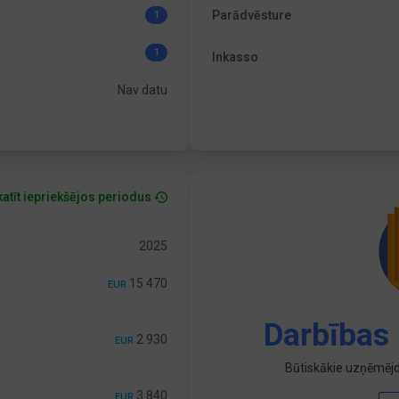
Parādvēsture
1
1
Inkasso
Nav datu
atīt iepriekšējos periodus
2025
15 470
EUR
Darbības 
2 930
EUR
Būtiskākie uzņēmējd
3 840
EUR