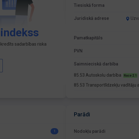
Tiesiskā forma
Juridiskā adrese
Uzva
 indekss
Pamatkapitāls
kredīts sadarbības riska
PVN
Saimnieciskā darbība
85.53 Autoskolu darbība
Nace 2.1
85.53 Transportlīdzekļu vadītāj
Parādi
Nodokļu parādi
1