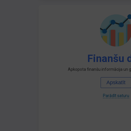
Finanšu d
Apkopota finanšu informācija un ga
Apskatīt
Parādīt saturu