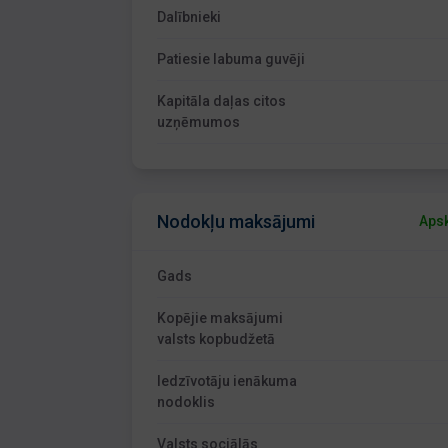
Dalībnieki
Patiesie labuma guvēji
Kapitāla daļas citos
uzņēmumos
Nodokļu maksājumi
Apsk
Gads
Kopējie maksājumi
valsts kopbudžetā
Iedzīvotāju ienākuma
nodoklis
Valsts sociālās