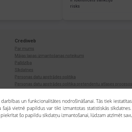
Ir identificēts sankciju
risks
Crediweb
Par mums
Mājas lapas izmantošanas noteikumi
Palīdzība
Sīkdatnes
Personas datu apstrādes politika
Personas datu apstrādes politika pretendentu atlases proceso
Videonovērošana
arbības un funkcionalitātes nodrošināšanai. Tās tiek iestatītas
 šajā vietnē papildus var tikt izmantotas statistiskās sīkdatnes.
a piekrītat šo papildu sīkdatņu izmantošanai, lūdzam atzīmēt savu 
aros saņemtajai informācijai ir uzziņas raksturs, un tai nav juridiska spēka. Portāla l