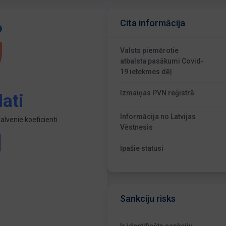
Cita informācija
Valsts piemērotie
atbalsta pasākumi Covid-
19 ietekmes dēļ
Izmaiņas PVN reģistrā
ati
Informācija no Latvijas
lvenie koeficienti
Vēstnesis
Īpašie statusi
Sankciju risks