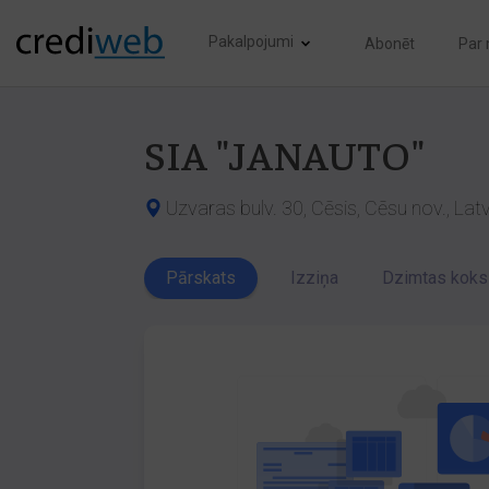
Pakalpojumi
Abonēt
Par
SIA "JANAUTO"
Uzvaras bulv. 30, Cēsis, Cēsu nov., Lat
Pārskats
Izziņa
Dzimtas koks