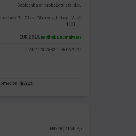
Sabiedrība ar ierobežotu atbildību
ras bulv. 30, Cēsis, Cēsu nov., Latvija LV-
4101
EUR 2 828,
pilnībā apmaksāts
LV44103025329 , 06.05.2002
u apmācība
Nace 2.0
Nav reģistrēti