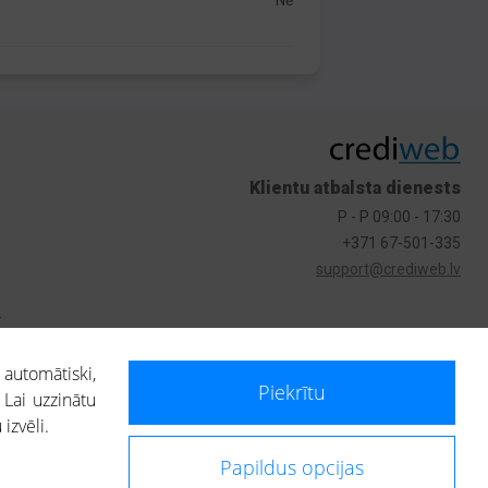
Nē
Klientu atbalsta dienests
P - P 09:00 - 17:30
+371 67-501-335
support@crediweb.lv
s
 automātiski,
Piekrītu
 Lai uzzinātu
izvēli.
Papildus opcijas
ietotājs, izmantojot portālā saņemto informāciju, ir atbildīgs par fizisko