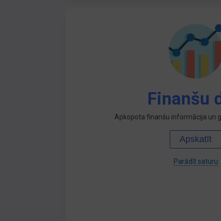
Finanšu d
Apkopota finanšu informācija un ga
Apskatīt
Parādīt saturu