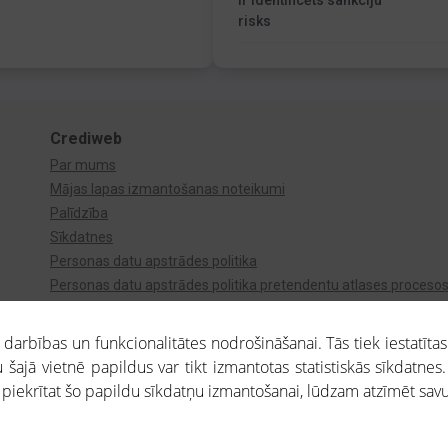
Ir identificēts sankciju
risks
Crediweb
Par mums
Mājas lapas izmantošanas noteikumi
Palīdzība
Sīkdatnes
Personas datu apstrādes politika
Personas datu apstrādes politika pretendentu atlases proceso
Videonovērošana
arbības un funkcionalitātes nodrošināšanai. Tās tiek iestatītas
 šajā vietnē papildus var tikt izmantotas statistiskās sīkdatnes.
a piekrītat šo papildu sīkdatņu izmantošanai, lūdzam atzīmēt savu 
aros saņemtajai informācijai ir uzziņas raksturs, un tai nav juridiska spēka. Portāla l