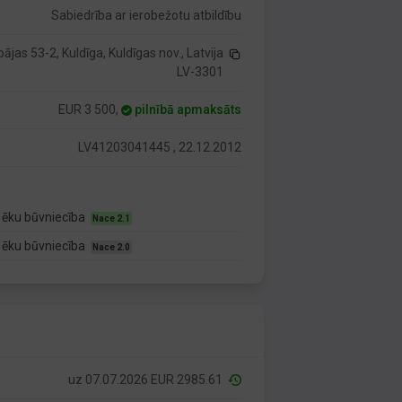
Sabiedrība ar ierobežotu atbildību
pājas 53-2, Kuldīga, Kuldīgas nov., Latvija
LV-3301
EUR 3 500,
pilnībā apmaksāts
LV41203041445 , 22.12.2012
 ēku būvniecība
Nace 2.1
 ēku būvniecība
Nace 2.0
uz 07.07.2026 EUR 2985.61