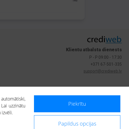
Nē
Klientu atbalsta dienests
P - P 09:00 - 17:30
+371 67-501-335
support@crediweb.lv
s
 automātiski,
Piekrītu
 Lai uzzinātu
izvēli.
Papildus opcijas
ietotājs, izmantojot portālā saņemto informāciju, ir atbildīgs par fizisko