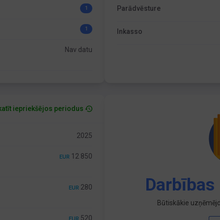
Parādvēsture
1
1
Inkasso
Nav datu
atīt iepriekšējos periodus
2025
12 850
EUR
Darbības 
280
EUR
Būtiskākie uzņēmējd
520
EUR