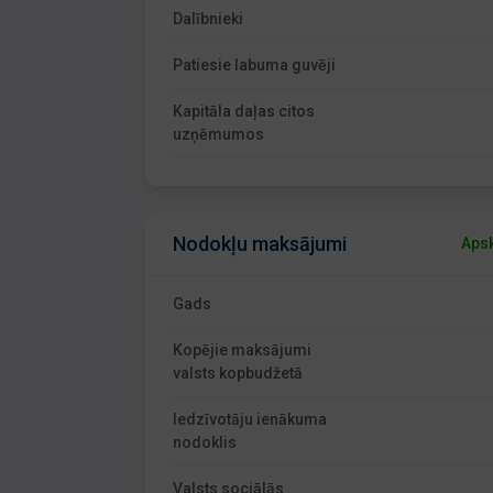
Dalībnieki
Patiesie labuma guvēji
Kapitāla daļas citos
uzņēmumos
Nodokļu maksājumi
Apsk
Gads
Kopējie maksājumi
valsts kopbudžetā
Iedzīvotāju ienākuma
nodoklis
Valsts sociālās