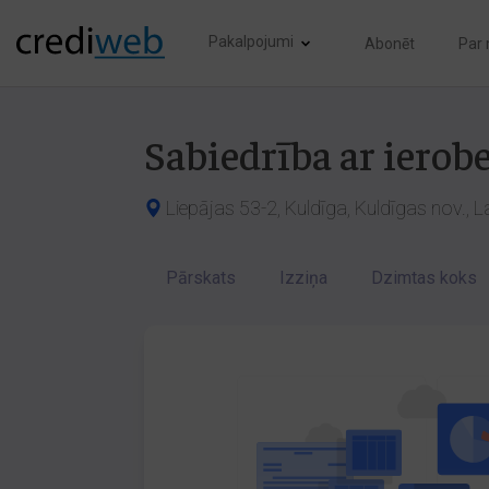
Pakalpojumi
Abonēt
Par
Sabiedrība ar ierob
Liepājas 53-2, Kuldīga, Kuldīgas nov., 
Pārskats
Izziņa
Dzimtas koks