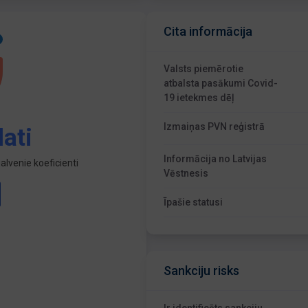
Cita informācija
Valsts piemērotie
atbalsta pasākumi Covid-
19 ietekmes dēļ
Izmaiņas PVN reģistrā
ati
Informācija no Latvijas
lvenie koeficienti
Vēstnesis
Īpašie statusi
Sankciju risks