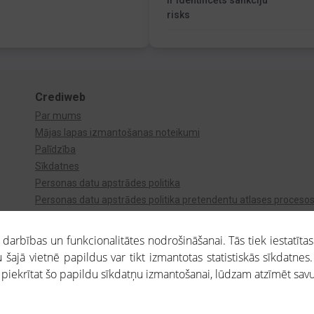
Ir identificēts sankciju
risks
Crediweb
Par mums
Mājas lapas izmantošanas noteikumi
Palīdzība
Sīkdatnes
Personas datu apstrādes politika
Personas datu apstrādes politika pretendentu atlases proceso
Videonovērošana
arbības un funkcionalitātes nodrošināšanai. Tās tiek iestatītas
 šajā vietnē papildus var tikt izmantotas statistiskās sīkdatnes.
a piekrītat šo papildu sīkdatņu izmantošanai, lūdzam atzīmēt savu 
aros saņemtajai informācijai ir uzziņas raksturs, un tai nav juridiska spēka. Portāla l