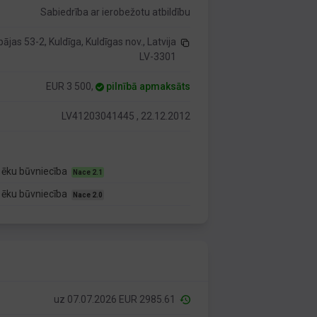
Sabiedrība ar ierobežotu atbildību
pājas 53-2, Kuldīga, Kuldīgas nov., Latvija
LV-3301
EUR 3 500,
pilnībā apmaksāts
LV41203041445 , 22.12.2012
 ēku būvniecība
Nace 2.1
 ēku būvniecība
Nace 2.0
uz 07.07.2026 EUR 2985.61