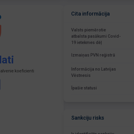
Cita informācija
Valsts piemērotie
atbalsta pasākumi Covid-
19 ietekmes dēļ
Izmaiņas PVN reģistrā
ati
Informācija no Latvijas
lvenie koeficienti
Vēstnesis
Īpašie statusi
Sankciju risks