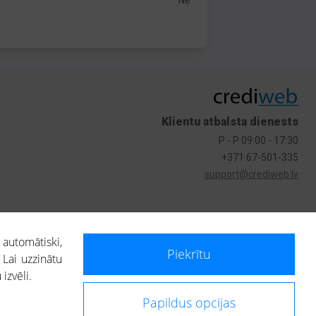
Nē
Klientu atbalsta dienests
P - P 09:00 - 17:30
+371 67-501-335
support@crediweb.lv
s
 automātiski,
Piekrītu
 Lai uzzinātu
izvēli.
Papildus opcijas
ietotājs, izmantojot portālā saņemto informāciju, ir atbildīgs par fizisko