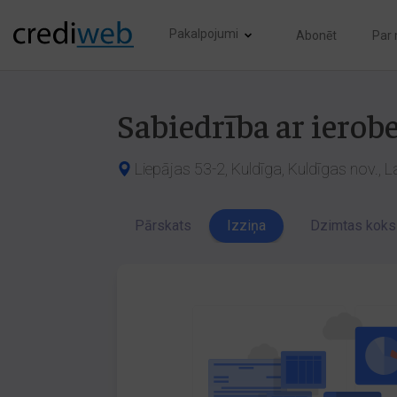
Pakalpojumi
Abonēt
Par
Sabiedrība ar ierob
Liepājas 53-2, Kuldīga, Kuldīgas nov., 
Pārskats
Izziņa
Dzimtas koks