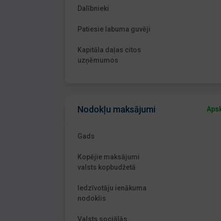
Dalībnieki
Patiesie labuma guvēji
Kapitāla daļas citos
uzņēmumos
Nodokļu maksājumi
Apsk
Gads
Kopējie maksājumi
valsts kopbudžetā
Iedzīvotāju ienākuma
nodoklis
Valsts sociālās