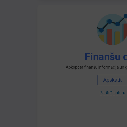
Finanšu d
Apkopota finanšu informācija un ga
Apskatīt
Parādīt saturu