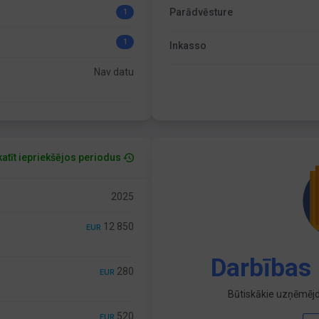
Parādvēsture
1
1
Inkasso
Nav datu
atīt iepriekšējos periodus
2025
12 850
EUR
Darbības 
280
EUR
Būtiskākie uzņēmējd
520
EUR