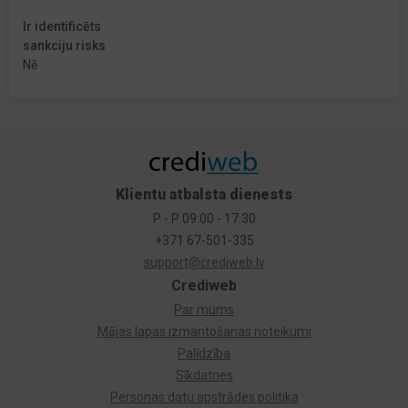
Ir identificēts
sankciju risks
Nē
Klientu atbalsta dienests
P - P 09:00 - 17:30
+371 67-501-335
support@crediweb.lv
Crediweb
Par mums
Mājas lapas izmantošanas noteikumi
Palīdzība
Sīkdatnes
Personas datu apstrādes politika