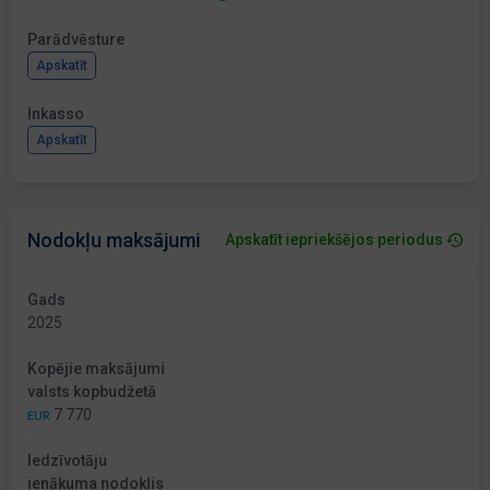
Parādvēsture
Apskatīt
Inkasso
Apskatīt
Nodokļu maksājumi
Apskatīt iepriekšējos periodus
Gads
2025
Kopējie maksājumi
valsts kopbudžetā
7 770
EUR
Iedzīvotāju
ienākuma nodoklis