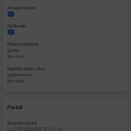
Amatpersonas
1
Dalībnieki
1
Patiesie labuma
guvēji
Nav datu
Kapitāla daļas citos
uzņēmumos
Nav datu
Parādi
Nodokļu parādi
uz 07.07.2026 EUR 721.51