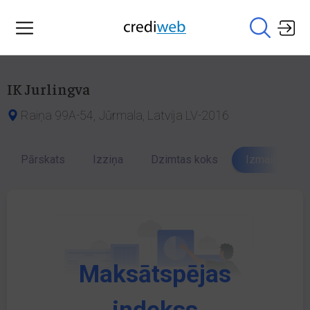
IK Jurlingva
Raiņa 99A-54, Jūrmala, Latvija LV-2016
Pārskats
Izziņa
Dzimtas koks
Izmaiņu vēst
Maksātspējas