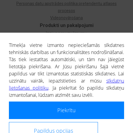
Personas datu apstrādes politika pretendentu atlases
procesos
Videonovērošana
Produkti un pakalpojumi
Izziņa par uzņēmumu
Izziņa par privātpersonu
Tīmekļa vietne izmanto nepieciešamās sīkdatnes
Dzimtas koks
tehniskās darbības un funkcionalitātes nodrošināšanai.
Uzņēmumu atlase
Tās tiek iestatītas automātiski, un tām nav jāiegūst
Monitorings
lietotāja piekrišana. Ar Jūsu piekrišanu šajā vietnē
Kredītizziņa par ārvalstu uzņēmumiem
papildus var tikt izmantotas statistiskās sīkdatnes. Lai
uzzinātu vairāk, iepazīstieties ar mūsu
sīkdatņu
® CREDITREFORM Latvija
lietošanas politiku
. Ja piekrītat šo papildu sīkdatņu
SIA
izmantošanai, lūdzam atzīmēt savu izvēli.
People illustrations by Storyset
Piekrītu
Informāciju no Uzņēmumu reģistra nodrošina SIA CREDITREFORM Latvija.
Portāla ietvaros saņemtajai informācijai ir uzziņas raksturs, un tai nav
juridiska spēka. Portāla lietotājs, izmantojot portālā saņemto informāciju, ir
atbildīgs par fizisko personu datu aizsardzības tiesiskā regulējuma, kā arī
Papildus opcijas