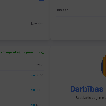
Inkasso
Nav datu
atīt iepriekšējos periodus
2025
7 770
EUR
Darbības 
1 000
EUR
Būtiskākie uzņēmējd
6 750
EUR