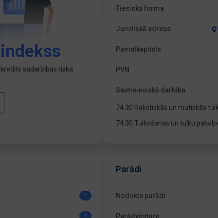
Tiesiskā forma
Juridiskā adrese
 indekss
Pamatkapitāls
kredīts sadarbības riska
PVN
Saimnieciskā darbība
74.30 Rakstiskās un mutiskās tu
74.30 Tulkošanas un tulku pakal
Parādi
Nodokļu parādi
1
Parādvēsture
1