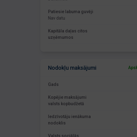
Patiesie labuma guvēji
Nav datu
Kapitāla daļas citos
uzņēmumos
Nodokļu maksājumi
Apsk
Gads
Kopējie maksājumi
valsts kopbudžetā
Iedzīvotāju ienākuma
nodoklis
Valsts sociālās