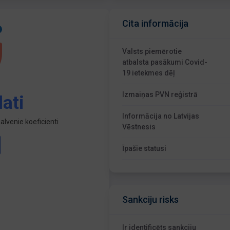
Cita informācija
Valsts piemērotie
atbalsta pasākumi Covid-
19 ietekmes dēļ
Izmaiņas PVN reģistrā
ati
Informācija no Latvijas
lvenie koeficienti
Vēstnesis
Īpašie statusi
Sankciju risks
Ir identificēts sankciju