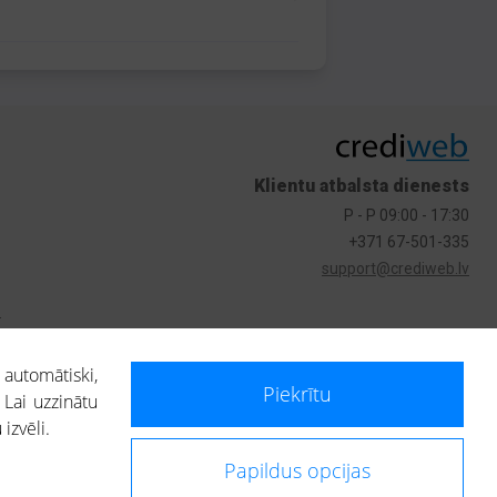
Klientu atbalsta dienests
P - P 09:00 - 17:30
+371 67-501-335
support@crediweb.lv
s
 automātiski,
Piekrītu
 Lai uzzinātu
izvēli.
Papildus opcijas
ietotājs, izmantojot portālā saņemto informāciju, ir atbildīgs par fizisko