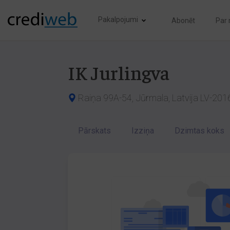
Pakalpojumi
Abonēt
Par
IK Jurlingva
Raiņa 99A-54, Jūrmala, Latvija LV-201
Pārskats
Izziņa
Dzimtas koks