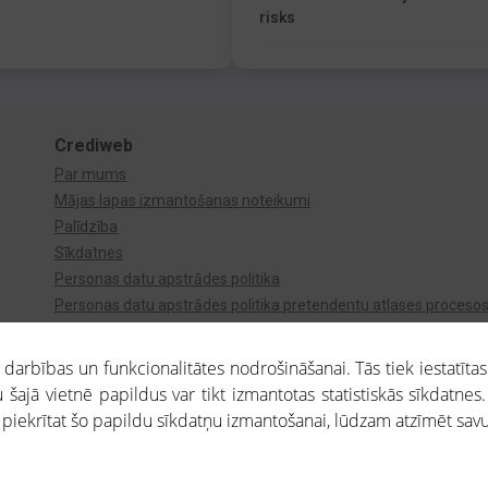
risks
Crediweb
Par mums
Mājas lapas izmantošanas noteikumi
Palīdzība
Sīkdatnes
Personas datu apstrādes politika
Personas datu apstrādes politika pretendentu atlases proceso
Videonovērošana
arbības un funkcionalitātes nodrošināšanai. Tās tiek iestatītas
 šajā vietnē papildus var tikt izmantotas statistiskās sīkdatnes.
a piekrītat šo papildu sīkdatņu izmantošanai, lūdzam atzīmēt savu 
aros saņemtajai informācijai ir uzziņas raksturs, un tai nav juridiska spēka. Portāla l