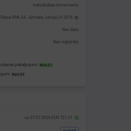
Individuālais komersants
Raiņa 99A-54, Jūrmala, Latvija LV-2016
Nav datu
Nav reģistrēts
lkošanas pakalpojumi
Nace 2.1
pojumi
Nace 2.0
uz 07.07.2026 EUR 721.51
Apskatīt