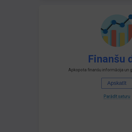
Finanšu d
Apkopota finanšu informācija un ga
Apskatīt
Parādīt saturu