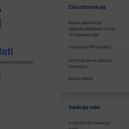
Cita informācija
Valsts piemērotie
atbalsta pasākumi Covid-
19 ietekmes dēļ
Izmaiņas PVN reģistrā
ati
Informācija no Latvijas
lvenie koeficienti
Vēstnesis
Īpašie statusi
Sankciju risks
Ir identificēts sankciju