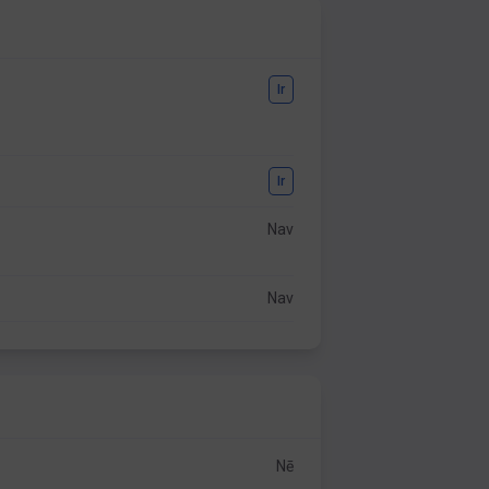
Ir
Ir
Nav
Nav
Nē