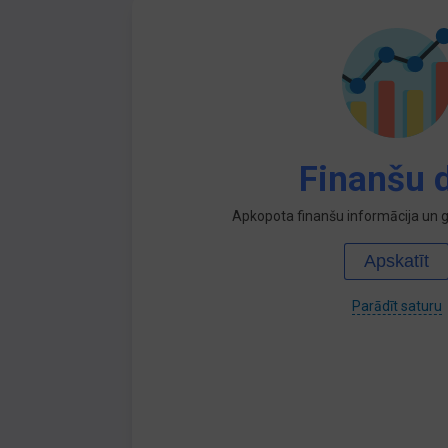
Finanšu d
Apkopota finanšu informācija un ga
Apskatīt
Parādīt saturu