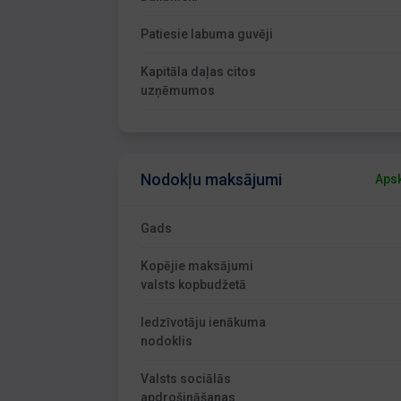
Patiesie labuma guvēji
Kapitāla daļas citos
uzņēmumos
Nodokļu maksājumi
Apsk
Gads
Kopējie maksājumi
valsts kopbudžetā
Iedzīvotāju ienākuma
nodoklis
Valsts sociālās
apdrošināšanas