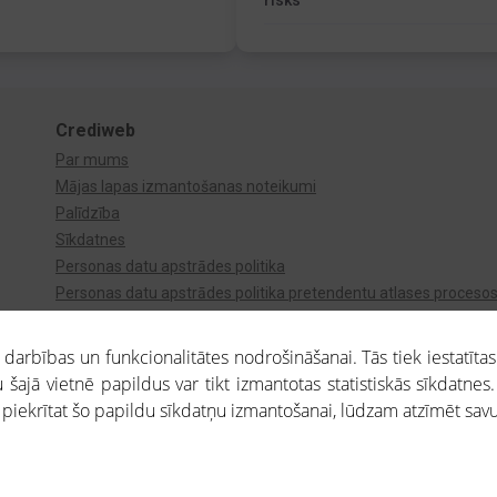
risks
Crediweb
Par mums
Mājas lapas izmantošanas noteikumi
Palīdzība
Sīkdatnes
Personas datu apstrādes politika
Personas datu apstrādes politika pretendentu atlases proceso
Videonovērošana
arbības un funkcionalitātes nodrošināšanai. Tās tiek iestatītas
 šajā vietnē papildus var tikt izmantotas statistiskās sīkdatnes.
a piekrītat šo papildu sīkdatņu izmantošanai, lūdzam atzīmēt savu 
aros saņemtajai informācijai ir uzziņas raksturs, un tai nav juridiska spēka. Portāla l
teikumu ievērošanu. Portāla uzturētājs nav atbildīgs par portāla lietotāju veiktajām