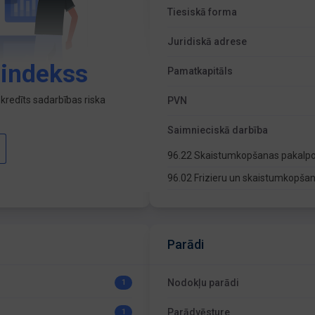
Tiesiskā forma
Juridiskā adrese
 indekss
Pamatkapitāls
kredīts sadarbības riska
PVN
Saimnieciskā darbība
96.22 Skaistumkopšanas pakalp
96.02 Frizieru un skaistumkopša
Parādi
Nodokļu parādi
1
Parādvēsture
1