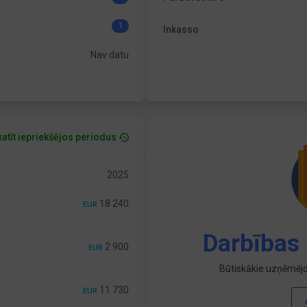
1
Inkasso
Nav datu
atīt iepriekšējos periodus
2025
18 240
EUR
Darbības 
2 900
EUR
Būtiskākie uzņēmējd
11 730
EUR