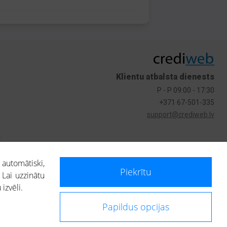
Klientu atbalsta dienests
P - P 09:00 - 17:30
+371 67-501-335
support@crediweb.lv
s
 automātiski,
Piekrītu
 Lai uzzinātu
izvēli.
Papildus opcijas
ietotājs, izmantojot portālā saņemto informāciju, ir atbildīgs par fizisko
 darbībām vai uz to pieņemtajiem lēmumiem, balstoties uz portālā saņemto