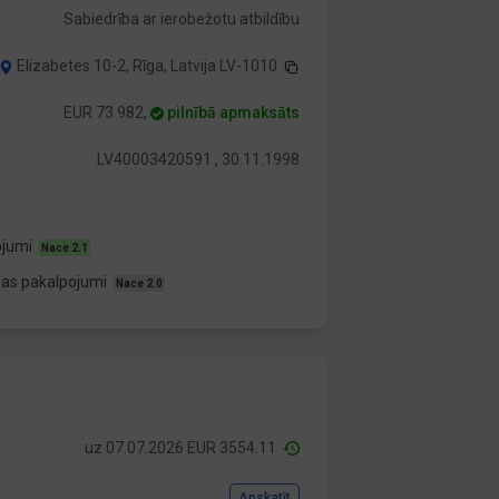
Sabiedrība ar ierobežotu atbildību
Elizabetes 10-2, Rīga, Latvija LV-1010
EUR 73 982,
pilnībā apmaksāts
LV40003420591 , 30.11.1998
ojumi
Nace 2.1
nas pakalpojumi
Nace 2.0
uz 07.07.2026 EUR 3554.11
Apskatīt