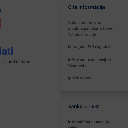
Cita informācija
Valsts piemērotie
atbalsta pasākumi Covid-
19 ietekmes dēļ
Izmaiņas PVN reģistrā
ati
Informācija no Latvijas
lvenie koeficienti
Vēstnesis
Īpašie statusi
Sankciju risks
Ir identificēts sankciju