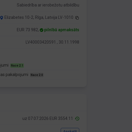
Sabiedrība ar ierobežotu atbildību
Elizabetes 10-2, Rīga, Latvija LV-1010
EUR 73 982,
pilnībā apmaksāts
LV40003420591 , 30.11.1998
ojumi
Nace 2.1
nas pakalpojumi
Nace 2.0
uz 07.07.2026 EUR 3554.11
Apskatīt