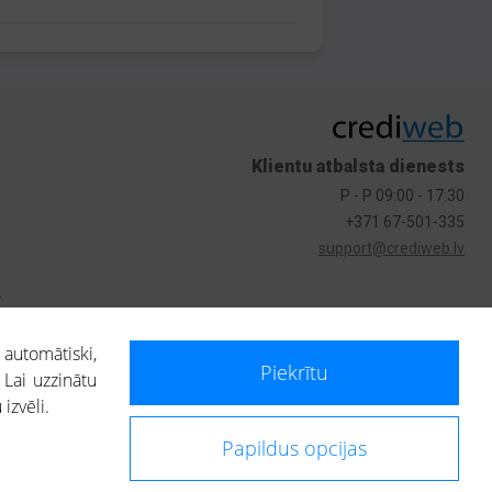
Klientu atbalsta dienests
P - P 09:00 - 17:30
+371 67-501-335
support@crediweb.lv
s
 automātiski,
Piekrītu
 Lai uzzinātu
izvēli.
Papildus opcijas
ietotājs, izmantojot portālā saņemto informāciju, ir atbildīgs par fizisko
 darbībām vai uz to pieņemtajiem lēmumiem, balstoties uz portālā saņemto