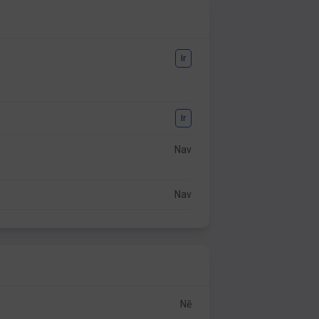
Ir
Ir
Nav
Nav
Nē