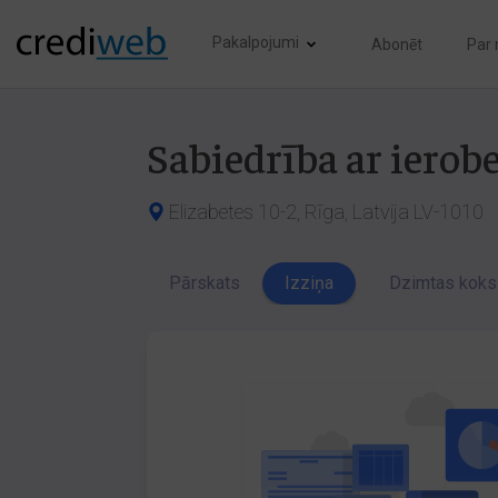
Pakalpojumi
Abonēt
Par
Sabiedrība ar iero
Elizabetes 10-2, Rīga, Latvija LV-1010
Pārskats
Izziņa
Dzimtas koks