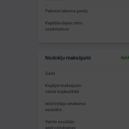
Patiesie labuma guvēji
Kapitāla daļas citos
uzņēmumos
Nodokļu maksājumi
Apsk
Gads
Kopējie maksājumi
valsts kopbudžetā
Iedzīvotāju ienākuma
nodoklis
Valsts sociālās
apdrošināšanas