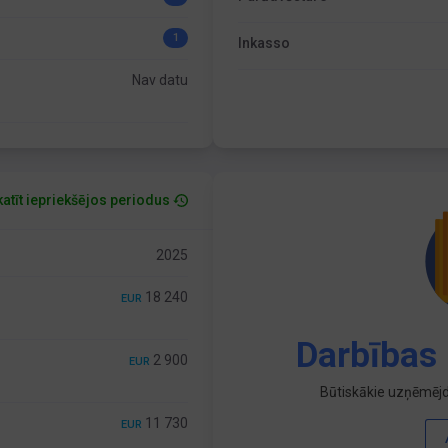
1
Inkasso
Nav datu
atīt iepriekšējos periodus
2025
18 240
EUR
Darbības 
2 900
EUR
Būtiskākie uzņēmējd
11 730
EUR