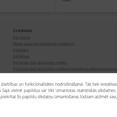
risks
Crediweb
Par mums
Mājas lapas izmantošanas noteikumi
Palīdzība
Sīkdatnes
Personas datu apstrādes politika
Personas datu apstrādes politika pretendentu atlases proceso
Videonovērošana
arbības un funkcionalitātes nodrošināšanai. Tās tiek iestatītas
 šajā vietnē papildus var tikt izmantotas statistiskās sīkdatnes.
a piekrītat šo papildu sīkdatņu izmantošanai, lūdzam atzīmēt savu 
aros saņemtajai informācijai ir uzziņas raksturs, un tai nav juridiska spēka. Portāla l
teikumu ievērošanu. Portāla uzturētājs nav atbildīgs par portāla lietotāju veiktajām