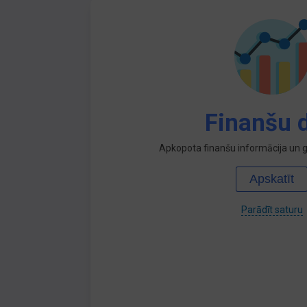
Finanšu d
Apkopota finanšu informācija un ga
Apskatīt
Parādīt saturu