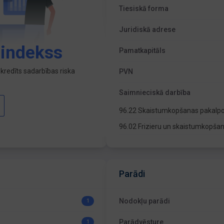
Tiesiskā forma
Juridiskā adrese
 indekss
Pamatkapitāls
kredīts sadarbības riska
PVN
Saimnieciskā darbība
96.22 Skaistumkopšanas pakalp
96.02 Frizieru un skaistumkopša
Parādi
Nodokļu parādi
1
Parādvēsture
1