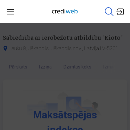
Sabiedrība ar ierobežotu atbildību "Kioto"
Lauku 8, Jēkabpils, Jēkabpils nov., Latvija LV-5201
Pārskats
Izziņa
Dzimtas koks
Izmaiņu vēst
Maksātspējas