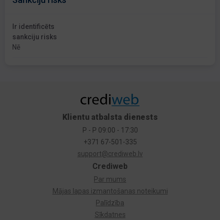
Ir identificēts
sankciju risks
Nē
Klientu atbalsta dienests
P - P 09:00 - 17:30
+371 67-501-335
support@crediweb.lv
Crediweb
Par mums
Mājas lapas izmantošanas noteikumi
Palīdzība
Sīkdatnes