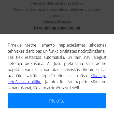
Personas datu apstrādes politika
Personas datu apstrādes politika pretendentu atlases
procesos
Videonovērošana
Produkti un pakalpojumi
Izziņa par uzņēmumu
Izziņa par privātpersonu
Tīmekļa vietne izmanto nepieciešamās sīkdatnes
Dzimtas koks
tehniskās darbības un funkcionalitātes nodrošināšanai.
Uzņēmumu atlase
Tās tiek iestatītas automātiski, un tām nav jāiegūst
Monitorings
lietotāja piekrišana. Ar Jūsu piekrišanu šajā vietnē
Kredītizziņa par ārvalstu uzņēmumiem
papildus var tikt izmantotas statistiskās sīkdatnes. Lai
uzzinātu vairāk, iepazīstieties ar mūsu
sīkdatņu
® CREDITREFORM Latvija
lietošanas politiku
. Ja piekrītat šo papildu sīkdatņu
SIA
izmantošanai, lūdzam atzīmēt savu izvēli.
People illustrations by Storyset
Piekrītu
Informāciju no Uzņēmumu reģistra nodrošina SIA CREDITREFORM Latvija.
Portāla ietvaros saņemtajai informācijai ir uzziņas raksturs, un tai nav
juridiska spēka. Portāla lietotājs, izmantojot portālā saņemto informāciju, ir