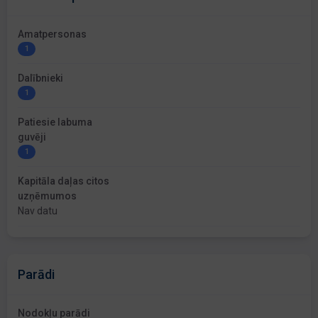
Amatpersonas
1
Dalībnieki
1
Patiesie labuma
guvēji
1
Kapitāla daļas citos
uzņēmumos
Nav datu
Parādi
Nodokļu parādi