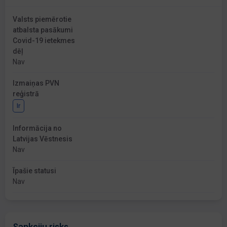
Valsts piemērotie
atbalsta pasākumi
Covid-19 ietekmes
dēļ
Nav
Izmaiņas PVN
reģistrā
Ir
Informācija no
Latvijas Vēstnesis
Nav
Īpašie statusi
Nav
Sankciju risks