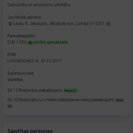
Sabiedrība ar ierobežotu atbildību
Juridiskā adrese
Lauku 8, Jēkabpils, Jēkabpils nov., Latvija LV-5201
Pamatkapitāls
EUR 1 000,
pilnībā apmaksāts
PVN
LV45403046314 , 29.12.2017
Saimnieciskā
darbība
56.11 Restorānu pakalpojumi
Nace 2.1
56.10 Restorānu un mobilo ēdināšanas vietu pakalpojumi
Nace
2.0
Saistītas personas