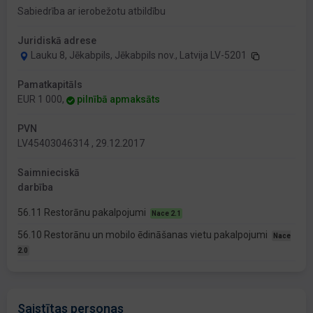
Sabiedrība ar ierobežotu atbildību
Juridiskā adrese
Lauku 8, Jēkabpils, Jēkabpils nov., Latvija LV-5201
Pamatkapitāls
EUR 1 000,
pilnībā apmaksāts
PVN
LV45403046314 , 29.12.2017
Saimnieciskā
darbība
56.11 Restorānu pakalpojumi
Nace 2.1
56.10 Restorānu un mobilo ēdināšanas vietu pakalpojumi
Nace
2.0
Saistītas personas