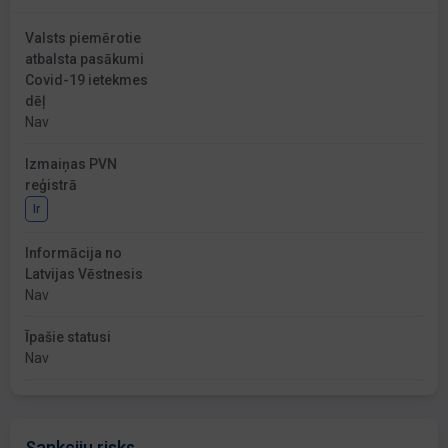
Valsts piemērotie
atbalsta pasākumi
Covid-19 ietekmes
dēļ
Nav
Izmaiņas PVN
reģistrā
Ir
Informācija no
Latvijas Vēstnesis
Nav
Īpašie statusi
Nav
Sankciju risks