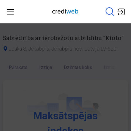
Sabiedrība ar ierobežotu atbildību "Kioto"
Lauku 8, Jēkabpils, Jēkabpils nov., Latvija LV-5201
Pārskats
Izziņa
Dzimtas koks
Izmaiņu vēst
Maksātspējas