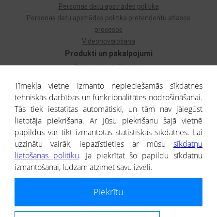
Personas datu apstrādes politika
Personas datu apstrādes politika pretendentu atlases
procesos
Videonovērošana
Produkti un pakalpojumi
Izziņa par uzņēmumu
Izziņa par privātpersonu
Tīmekļa vietne izmanto nepieciešamās sīkdatnes
Dzimtas koks
tehniskās darbības un funkcionalitātes nodrošināšanai.
Uzņēmumu atlase
Tās tiek iestatītas automātiski, un tām nav jāiegūst
Monitorings
lietotāja piekrišana. Ar Jūsu piekrišanu šajā vietnē
Kredītizziņa par ārvalstu uzņēmumiem
papildus var tikt izmantotas statistiskās sīkdatnes. Lai
uzzinātu vairāk, iepazīstieties ar mūsu
sīkdatņu
® CREDITREFORM Latvija
lietošanas politiku
. Ja piekrītat šo papildu sīkdatņu
SIA
izmantošanai, lūdzam atzīmēt savu izvēli.
People illustrations by Storyset
Piekrītu
Informāciju no Uzņēmumu reģistra nodrošina SIA CREDITREFORM Latvija.
Portāla ietvaros saņemtajai informācijai ir uzziņas raksturs, un tai nav
juridiska spēka. Portāla lietotājs, izmantojot portālā saņemto informāciju, ir