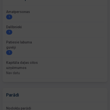
Amatpersonas
1
Dalībnieki
1
Patiesie labuma
guvēji
1
Kapitāla daļas citos
uzņēmumos
Nav datu
Parādi
Nodokļu parādi