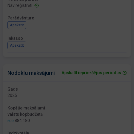
Nav reģistrēti
Parādvēsture
Apskatīt
Inkasso
Apskatīt
Nodokļu maksājumi
Apskatīt iepriekšējos periodus
Gads
2025
Kopējie maksājumi
valsts kopbudžetā
884 180
EUR
Iedzīvotāju