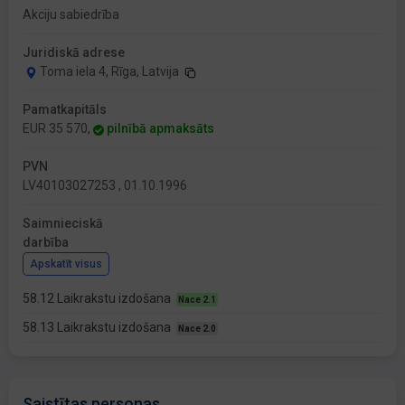
Akciju sabiedrība
Juridiskā adrese
Toma iela 4, Rīga, Latvija
Pamatkapitāls
EUR 35 570,
pilnībā apmaksāts
PVN
LV40103027253 , 01.10.1996
Saimnieciskā
darbība
Apskatīt visus
58.12 Laikrakstu izdošana
Nace 2.1
58.13 Laikrakstu izdošana
Nace 2.0
Saistītas personas