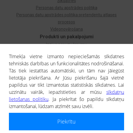
Sīkdatnes
Personas datu apstrādes politika
Personas datu apstrādes politika pretendentu atlases
procesos
Videonovērošana
Produkti un pakalpojumi
Izziņa par uzņēmumu
Izziņa par privātpersonu
Tīmekļa vietne izmanto nepieciešamās sīkdatnes
Dzimtas koks
tehniskās darbības un funkcionalitātes nodrošināšanai.
Uzņēmumu atlase
Tās tiek iestatītas automātiski, un tām nav jāiegūst
Monitorings
lietotāja piekrišana. Ar Jūsu piekrišanu šajā vietnē
Kredītizziņa par ārvalstu uzņēmumiem
papildus var tikt izmantotas statistiskās sīkdatnes. Lai
uzzinātu vairāk, iepazīstieties ar mūsu
sīkdatņu
® CREDITREFORM Latvija
lietošanas politiku
. Ja piekrītat šo papildu sīkdatņu
SIA
izmantošanai, lūdzam atzīmēt savu izvēli.
People illustrations by Storyset
Piekrītu
Informāciju no Uzņēmumu reģistra nodrošina SIA CREDITREFORM Latvija.
Portāla ietvaros saņemtajai informācijai ir uzziņas raksturs, un tai nav