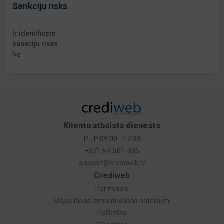
Sankciju risks
Ir identificēts
sankciju risks
Nē
Klientu atbalsta dienests
P - P 09:00 - 17:30
+371 67-501-335
support@crediweb.lv
Crediweb
Par mums
Mājas lapas izmantošanas noteikumi
Palīdzība