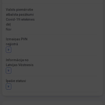
Valsts piemērotie
atbalsta pasākumi
Covid-19 ietekmes
dēļ
Nav
Izmaiņas PVN
reģistrā
Ir
Informācija no
Latvijas Vēstnesis
Ir
Īpašie statusi
Ir