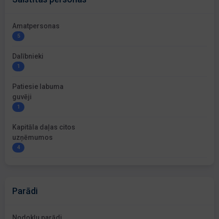
Amatpersonas
5
Dalībnieki
1
Patiesie labuma
guvēji
1
Kapitāla daļas citos
uzņēmumos
4
Parādi
Nodokļu parādi