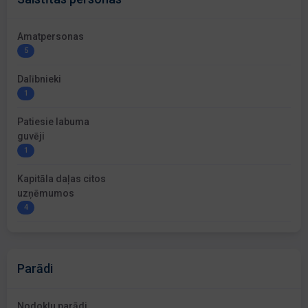
Amatpersonas
5
Dalībnieki
1
Patiesie labuma
guvēji
1
Kapitāla daļas citos
uzņēmumos
4
Parādi
Nodokļu parādi