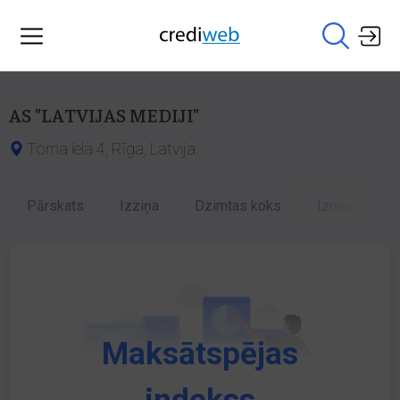
AS "LATVIJAS MEDIJI"
Toma iela 4, Rīga, Latvija
Pārskats
Izziņa
Dzimtas koks
Izmaiņu vēst
Maksātspējas