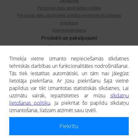
Sīkdatnes
Personas datu apstrādes politika
Personas datu apstrādes politika pretendentu atlases
procesos
Videonovērošana
Produkti un pakalpojumi
Izziņa par uzņēmumu
Izziņa par privātpersonu
Tīmekļa vietne izmanto nepieciešamās sīkdatnes
Dzimtas koks
tehniskās darbības un funkcionalitātes nodrošināšanai.
Uzņēmumu atlase
Tās tiek iestatītas automātiski, un tām nav jāiegūst
Monitorings
lietotāja piekrišana. Ar Jūsu piekrišanu šajā vietnē
Kredītizziņa par ārvalstu uzņēmumiem
papildus var tikt izmantotas statistiskās sīkdatnes. Lai
uzzinātu vairāk, iepazīstieties ar mūsu
sīkdatņu
® CREDITREFORM Latvija
lietošanas politiku
. Ja piekrītat šo papildu sīkdatņu
SIA
izmantošanai, lūdzam atzīmēt savu izvēli.
People illustrations by Storyset
Piekrītu
Informāciju no Uzņēmumu reģistra nodrošina SIA CREDITREFORM Latvija.
Portāla ietvaros saņemtajai informācijai ir uzziņas raksturs, un tai nav