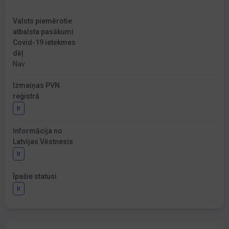
Valsts piemērotie
atbalsta pasākumi
Covid-19 ietekmes
dēļ
Nav
Izmaiņas PVN
reģistrā
Ir
Informācija no
Latvijas Vēstnesis
Ir
Īpašie statusi
Ir