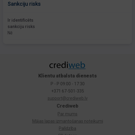
Sankciju risks
Ir identificēts
sankciju risks
Nē
Klientu atbalsta dienests
P - P 09:00 - 17:30
+371 67-501-335
support@crediweb.lv
Crediweb
Par mums
Mājas lapas izmantošanas noteikumi
Palīdzība