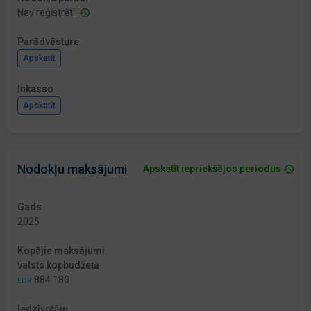
Nav reģistrēti
Parādvēsture
Apskatīt
Inkasso
Apskatīt
Nodokļu maksājumi
Apskatīt iepriekšējos periodus
Gads
2025
Kopējie maksājumi
valsts kopbudžetā
884 180
EUR
Iedzīvotāju