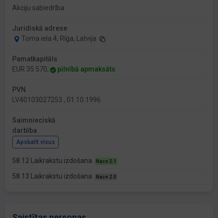
Akciju sabiedrība
Juridiskā adrese
Toma iela 4, Rīga, Latvija
Pamatkapitāls
EUR 35 570,
pilnībā apmaksāts
PVN
LV40103027253 , 01.10.1996
Saimnieciskā
darbība
Apskatīt visus
58.12 Laikrakstu izdošana
Nace 2.1
58.13 Laikrakstu izdošana
Nace 2.0
Saistītas personas