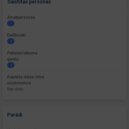
Saistītas personas
Amatpersonas
1
Dalībnieki
2
Patiesie labuma
guvēji
2
Kapitāla daļas citos
uzņēmumos
Nav datu
Parādi