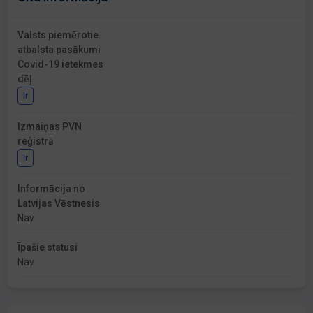
Valsts piemērotie
atbalsta pasākumi
Covid-19 ietekmes
dēļ
Ir
Izmaiņas PVN
reģistrā
Ir
Informācija no
Latvijas Vēstnesis
Nav
Īpašie statusi
Nav