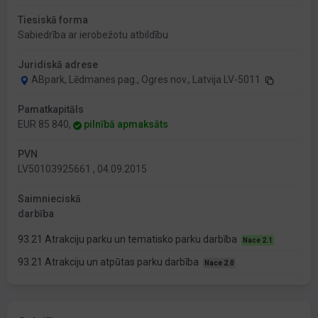
Tiesiskā forma
Sabiedrība ar ierobežotu atbildību
Juridiskā adrese
ABpark, Lēdmanes pag., Ogres nov., Latvija LV-5011
Pamatkapitāls
EUR 85 840,
pilnībā apmaksāts
PVN
LV50103925661 , 04.09.2015
Saimnieciskā
darbība
93.21 Atrakciju parku un tematisko parku darbība
Nace 2.1
93.21 Atrakciju un atpūtas parku darbība
Nace 2.0