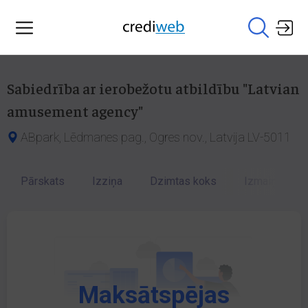
Sabiedrība ar ierobežotu atbildību "Latvian
amusement agency"
ABpark, Lēdmanes pag., Ogres nov., Latvija LV-5011
Pārskats
Izziņa
Dzimtas koks
Izmaiņu vēst
Maksātspējas