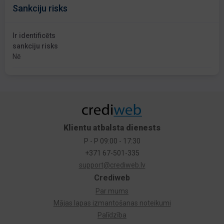
Sankciju risks
Ir identificēts
sankciju risks
Nē
Klientu atbalsta dienests
P - P 09:00 - 17:30
+371 67-501-335
support@crediweb.lv
Crediweb
Par mums
Mājas lapas izmantošanas noteikumi
Palīdzība