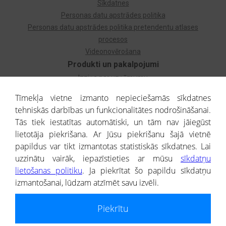
Sīkdatnes
Personas datu apstrādes politika
Personas datu apstrādes politika pretendentu atlases
procesos
Videonovērošana
Produkti un pakalpojumi
Izziņa par uzņēmumu
Izziņa par privātpersonu
Tīmekļa vietne izmanto nepieciešamās sīkdatnes
Dzimtas koks
tehniskās darbības un funkcionalitātes nodrošināšanai.
Uzņēmumu atlase
Tās tiek iestatītas automātiski, un tām nav jāiegūst
Monitorings
lietotāja piekrišana. Ar Jūsu piekrišanu šajā vietnē
Kredītizziņa par ārvalstu uzņēmumiem
papildus var tikt izmantotas statistiskās sīkdatnes. Lai
uzzinātu vairāk, iepazīstieties ar mūsu
sīkdatņu
® CREDITREFORM Latvija
lietošanas politiku
. Ja piekrītat šo papildu sīkdatņu
SIA
izmantošanai, lūdzam atzīmēt savu izvēli.
People illustrations by Storyset
Piekrītu
Informāciju no Uzņēmumu reģistra nodrošina SIA CREDITREFORM Latvija.
Portāla ietvaros saņemtajai informācijai ir uzziņas raksturs, un tai nav