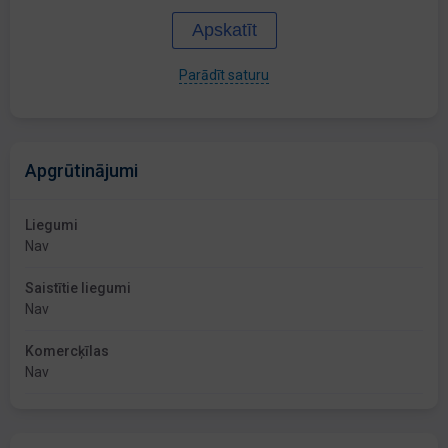
Apskatīt
Parādīt saturu
Apgrūtinājumi
Liegumi
Nav
Saistītie liegumi
Nav
Komercķīlas
Nav