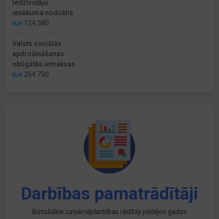
Iedzīvotāju
ienākuma nodoklis
124 380
EUR
Valsts sociālās
apdrošināšanas
obligātās iemaksas
264 730
EUR
Darbības pamatrādītāji
Būtiskākie uzņēmējdarbības rādītāji pēdējos gados